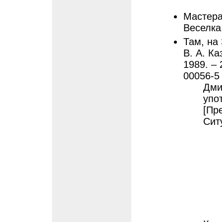
Мастера 
Веселка,
Там, на
В. А. Ка
1989. – 
00056-5 
Дми
упо
[Пр
Сит