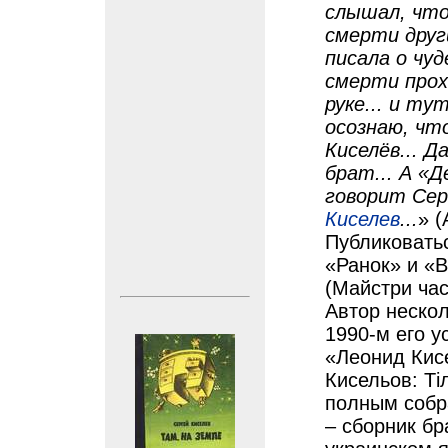
слышал, что
смерти друг
писала о чу
смерти прох
руке... и т
осознаю, чт
Киселёв... 
брат... А «Д
говорит Сер
Киселев
...
» (
Публиковать
«Ранок» и «В
(Майстри час
Автор нескол
1990-м его 
«Леонид Кис
Кисельов: Ті
полным собра
– сборник бр