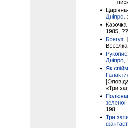
пис
Царівна
Дніпро
,
Казочка 
1985, ?
Боягуз
:
Веселка,
Рукопис
Дніпро
,
Як спійм
Галакти
[Оповід
«Три за
Полюва
зеленої
198
Три зап
фантаст