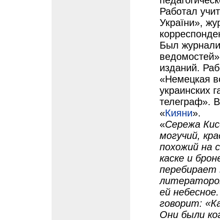
педагогическ
Работал учи
України», жу
корреспонде
Был журнали
ведомостей» 
изданий. Ра
«Немецкая в
украинских г
телеграф». В
«
Кияни
».
«
Сережа Кис
могучий, кр
похожий на 
каске и бро
перебирает 
литераторо
ей небесное
говорит: «Ка
Они были ко