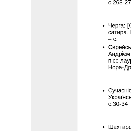
с.268-2
Черга: [
сатира. 
– с.
Єврейськ
Андрієм
п'єс лау
Нора-Др
Сучасніс
Українсь
с.30-34
Шахтарсь