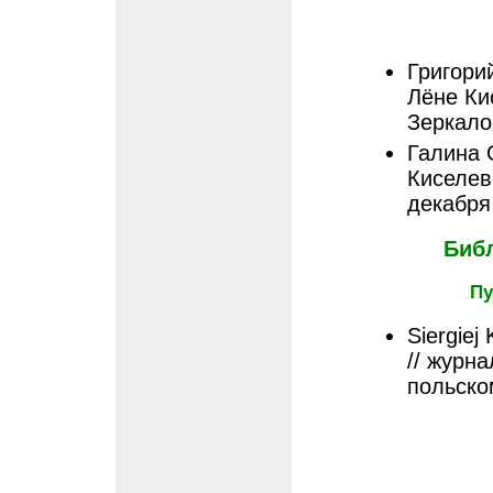
Григори
Лёне Ки
Зеркало
Галина 
Киселев 
декабря 
Биб
Пу
Siergiej 
// журна
польско