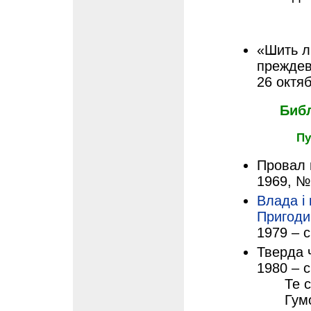
«Шить л
преждев
26 октяб
Биб
Пу
Провал в
1969, №
Влада і
Пригоди
1979 – с
Тверда ч
1980 – с
Те 
Гумо