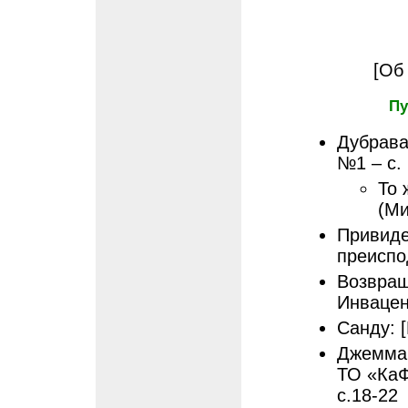
[Об
Пу
Дубрава:
№1 – с.
То 
(Ми
Привиден
преиспо
Возвращ
Инвацен
Санду: [
Джемма:
ТО «КаФ
с.18-22