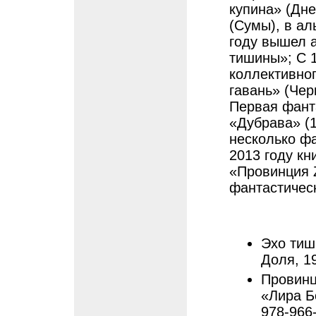
купина» (Дн
(Сумы), в ал
году вышел а
тишины»; С 
коллективног
гавань» (Чер
Первая фант
«Дубрава» (1
несколько ф
2013 году кн
«Провинция 
фантастическ
Эхо тиш
Доля, 1
Провинц
«Лира Бо
978-966