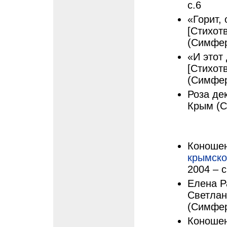
с.6
«Горит,
[Стихот
(Симфер
«И этот 
[Стихот
(Симфер
Роза де
Крым (С
Коношен
крымско
2004 – с
Елена Р
Светлан
(Симфер
Коношен