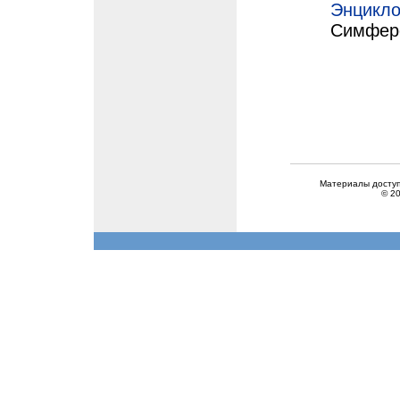
Энцикло
Симферо