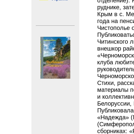
отделение).
руднике, зат
Крым в с. М
года на пенс
Чистополье 
Публиковатьс
Читинского л
внешкор рай
«Черноморски
клуба любит
руководител
Черноморско
Стихи, расс
материалы пе
и коллектив
Белоруссии, 
Публиковалас
«Надежда» (
(Симферопол
сборниках: 