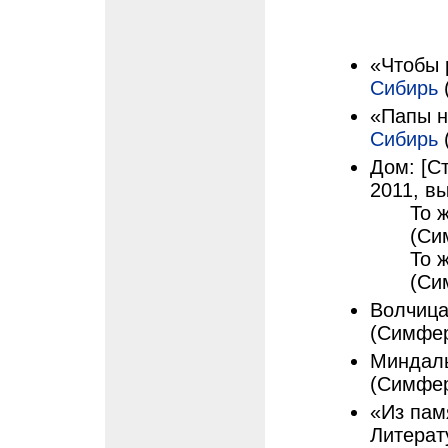
«Чтобы р
Сибирь
(
«Папы не
Сибирь
(
Дом: [Ст
2011, вы
То 
(Си
То 
(Си
Волчица
(Симфер
Миндаль
(Симфер
«Из памя
Литерат