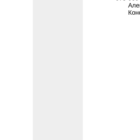
Але
Кон