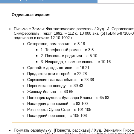
Отдельные издания
Письма с Земли: Фантастические рассказы / Худ. И. Сергиевская
Симферополь: Текст, 1992. – 112 с. 10 000 экз. (о) ISBN 5-87106-0
подписано к печати 12.10.1992 г.
Осторожно, вам звонят – с.3-16
1. Телефонный роман – с.3-5
2. Позвольте родиться – с.5-10
3. Неправда, я вам не снюсь – с.10-16
Сделайте дождь потише – с.16-21
Продается дом с горой – с.22-28
Спряжение глагола «быть» – с.28-38
Переписка по поводу – с.39-43
Живому больно – с.43-65
Погонщик мулов с бульвара Клавы – с.65-83
Наследница по кривой – с.83-100
Розы сорта Супер Стар – с.101-105
Последний первенец – с.105-108
Поймать барабульку: [Повести, рассказы] / Худ. Вениамин Пирож