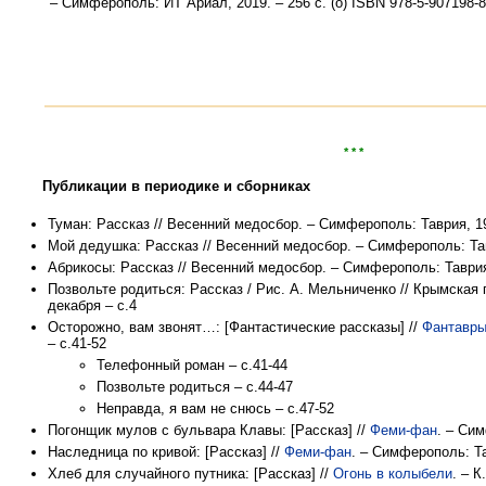
– Симферополь: ИТ Ариал, 2019. – 256 с. (о) ISBN 978-5-907198-8
* * *
Публикации в периодике и сборниках
Туман: Рассказ // Весенний медосбор. – Симферополь: Таврия, 19
Мой дедушка: Рассказ // Весенний медосбор. – Симферополь: Тав
Абрикосы: Рассказ // Весенний медосбор. – Симферополь: Таврия
Позвольте родиться: Рассказ / Рис. А. Мельниченко // Крымская
декабря – с.4
Осторожно, вам звонят…: [Фантастические рассказы] //
Фантавр
– с.41-52
Телефонный роман – с.41-44
Позвольте родиться – с.44-47
Неправда, я вам не снюсь – с.47-52
Погонщик мулов с бульвара Клавы: [Рассказ] //
Феми-фан
. – Сим
Наследница по кривой: [Рассказ] //
Феми-фан
. – Симферополь: Та
Хлеб для случайного путника: [Рассказ] //
Огонь в колыбели
. – К