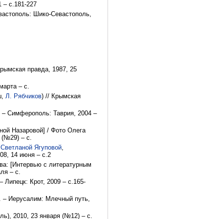
 – с.181-227
вастополь: Шико-Севастополь,
рымская правда, 1987, 25
марта – с.
ш,
Л. Рябчиков
) // Крымская
. – Симферополь: Таврия, 2004 –
ной Назаровой] / Фото Олега
(№29) – с.
й
Светланой Ягуповой
,
8, 14 июня – с.2
тва: [Интервью с литературным
ля – с.
Липецк: Крот, 2009 – с.165-
 – Иерусалим: Млечный путь,
ь), 2010, 23 января (№12) – с.