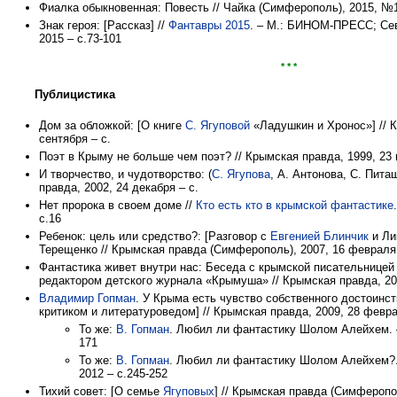
Фиалка обыкновенная: Повесть // Чайка (Симферополь), 2015, №1
Знак героя: [Рассказ] //
Фантавры 2015
. – М.: БИНОМ-ПРЕСС; Се
2015 – с.73-101
* * *
Публицистика
Дом за обложкой: [О книге
С. Ягуповой
«Ладушкин и Хронос»] // К
сентября – с.
Поэт в Крыму не больше чем поэт? // Крымская правда, 1999, 23 
И творчество, и чудотворство: (
С. Ягупова
, А. Антонова, С. Пита
правда, 2002, 24 декабря – с.
Нет пророка в своем доме //
Кто есть кто в крымской фантастике
с.16
Ребенок: цель или средство?: [Разговор с
Евгенией Блинчик
и Ли
Терещенко // Крымская правда (Симферополь), 2007, 16 февраля 
Фантастика живет внутри нас: Беседа с крымской писательнице
редактором детского журнала «Крымуша» // Крымская правда, 200
Владимир Гопман
. У Крыма есть чувство собственного достоинс
критиком и литературоведом] // Крымская правда, 2009, 28 февра
То же:
В. Гопман
. Любил ли фантастику Шолом Алейхем. – 
171
То же:
В. Гопман
. Любил ли фантастику Шолом Алейхем?.
2012 – с.245-252
Тихий совет: [О семье
Ягуповых
] // Крымская правда (Симферопол