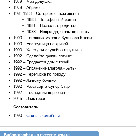
1979 – Мой дедушка
1979 – Абрикосы
1981-1983 – Осторожно, вам звонят…:
1983 – Телефонный роман
1981 – Позвольте родиться
1983 – Неправда, я вам не снюсь
1990 – Погонщик мулов с бульвара Клавы
1990 – Наследница по кривой
1990 – Хлеб для случайного путника
1992 – Сделайте дождь потише
1992 – Продается дом с горой
1992 – Спряжение глагола «быть»
1992 – Переписка по поводу
1992 – Живому больно
1992 – Розы сорта Супер Стар
1992 – Последний первенец
2015 – Знак героя
Составитель
1990 –
Огонь в колыбели
Библиография на русском языке