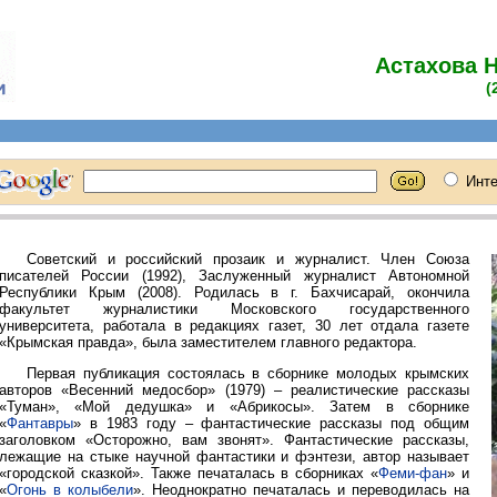
Астахова 
(
Советский и российский прозаик и журналист. Член Союза
писателей России (1992), Заслуженный журналист Автономной
Республики Крым (2008). Родилась в г. Бахчисарай, окончила
факультет журналистики Московского государственного
университета, работала в редакциях газет, 30 лет отдала газете
«Крымская правда», была заместителем главного редактора.
Первая публикация состоялась в сборнике молодых крымских
авторов «Весенний медосбор» (1979) – реалистические рассказы
«Туман», «Мой дедушка» и «Абрикосы». Затем в сборнике
«
Фантавры
» в 1983 году – фантастические рассказы под общим
заголовком «Осторожно, вам звонят». Фантастические рассказы,
лежащие на стыке научной фантастики и фэнтези, автор называет
«городской сказкой». Также печаталась в сборниках «
Феми-фан
» и
«
Огонь в колыбели
». Неоднократно печаталась и переводилась на