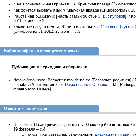
К нам приехал, к нам приехал... // Крымская правда (Симферопол
Как хочется вырвать язык // Крымская правда (Симферополь), 201
Работа над ошибками: [Часть статьи об отце
С. В. Ягуповой
] // 
2011, 7 мая – с.2
Крылатые паруса мечты: 70 лет писательнице
Светлане Ягупово
(Симферополь), 2012, 23 июня – с.3
Библиография на французском языке
Публикации в периодике и сборниках
Natalia Astakhova. Permettez-moi de naître (Позвольте родиться) /
Iskhakov) // антология «
Les Descendants d’Orphée
». – М.: Radouga
французском языке]
О жизни и творчестве
В. Гопман
. Наследники рыцаря мечты: О молодой фантастике Кры
19 февраля – с.4
То же: Под названием «Наследники
Александра Грина
: О