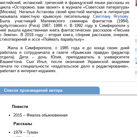
английский, испанский, греческий и французский языки рассказы из
цикла «Осторожно, вам звонят» в журнале «Советская литература»
(Москва). Наталья Астахова своей крестной матерью в литературе
называла известную крымскую писательницу
Светлану Ягупову
.
Была участницей Малеевского семинара фантастов (1984),
дубултовского (Рига) 1987, 1988 гг. В 1992 году в Симферополе у
неё вышла единственная книга фантастических рассказов «Письма
с Земли». В 2019 году – вторая книга, сборник рассказов, очерков,
стихотворений и эссе «Поймать барабульку».
Жила в Симферополе, с 1985 года и до конца своих дней
работала и сотрудничала в газете «Крымская правда» (редактор
отдела). Дети – дочь Юлия, преподаватель в университете
Вашингтона. Сын Илья, после окончания Украинской академии
печати по специальности «издательское дело и редактирование»,
работает в интернет-изданиях.
Список произведений автора
Повести
2015 – Фиалка обыкновенная
Рассказы
1979 – Туман