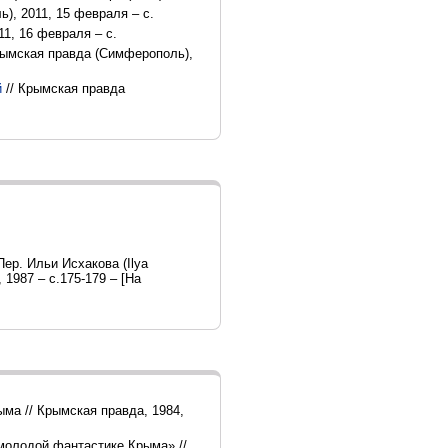
ь), 2011, 15 февраля – с.
1, 16 февраля – с.
Крымская правда (Симферополь),
й
// Крымская правда
 Пер. Ильи Исхакова (Ilya
, 1987 – с.175-179 – [На
ма // Крымская правда, 1984,
 молодой фантастике Крыма» //