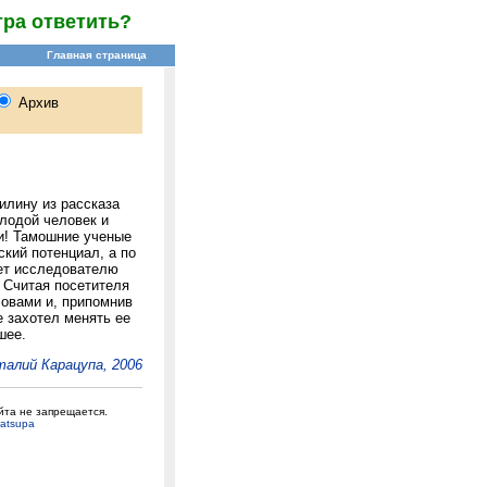
тра ответить?
лину из рассказа
лодой человек и
ни! Тамошние ученые
ский потенциал, а по
ает исследователю
. Считая посетителя
овами и, припомнив
е захотел менять ее
шее.
алий Карацупа, 2006