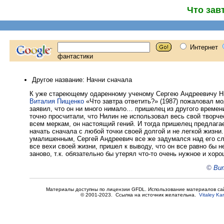
Что зав
Другое название: Начни сначала
К уже стареющему одаренному ученому Сергею Андреевичу Ни
Виталия Пищенко
«Что завтра ответить?» (1987) пожаловал мо
заявил, что он ни много нимало… пришелец из другого време
точно просчитали, что Нилин не использовал весь свой творче
всем меркам, он настоящий гений. И тогда пришелец предлаг
начать сначала с любой точки своей долгой и не легкой жизни
умалишенным, Сергей Андреевич все же задумался над его сл
все вехи своей жизни, пришел к выводу, что он все равно бы н
заново, т.к. обязательно бы утерял что-то очень нужное и хоро
©
Вит