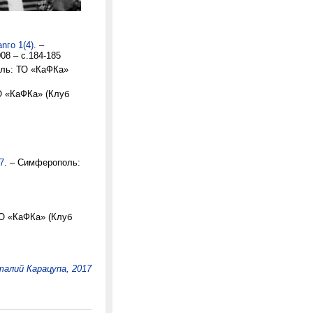
nго 1(4)
. –
8 – с.184-185
оль: ТО «КаФКа»
О «КаФКа» (Клуб
7
. – Симферополь:
ТО «КаФКа» (Клуб
алий Карацупа, 2017