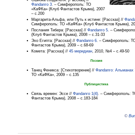
Фаndanго 3
. – Симферополь: ТО
«КаФКа» (Клуб Фантастов Крыма), 2007
– с.200
Маргарита-Альфа, или Путь к истине: [Рассказ] //
Фаnda
Симферополь: ТО «КаФКа» (Клуб Фантастов Крыма), 200
Послания Тибера: [Рассказ] //
Фаndanго 5
. – Симфероп
(Клуб Фантастов Крыма), 2008 – с.31-33
Эхо Египта: [Рассказ] //
Фаndanго 6
. – Симферополь: Т
Фантастов Крыма), 2009 – с.68-69
Комета: [Рассказ] //
45 меридиан
, 2010, №4 – с.49-50
Поэзия
Танец Феникса: [Стихотворение] //
Фаndanго: Альманах 
ТО «КаФКа», 2009 – с.135
Публицистика
Связь времен: Эссе //
Фаndanго 1(4)
. – Симферополь: 
Фантастов Крыма), 2008 – с.183-184
©
Вит