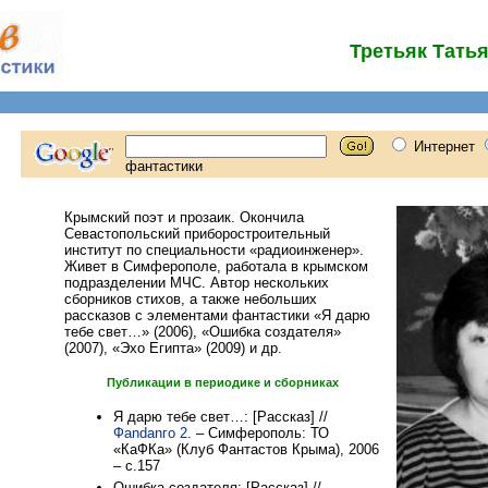
Третьяк Тать
Крымский поэт и прозаик. Окончила
Севастопольский приборостроительный
институт по специальности «радиоинженер».
Живет в Симферополе, работала в крымском
подразделении МЧС. Автор нескольких
сборников стихов, а также небольших
рассказов с элементами фантастики «Я дарю
тебе свет…» (2006), «Ошибка создателя»
(2007), «Эхо Египта» (2009) и др.
Публикации в периодике и сборниках
Я дарю тебе свет…: [Рассказ] //
Фаndanго 2
. – Симферополь: ТО
«КаФКа» (Клуб Фантастов Крыма), 2006
– с.157
Ошибка создателя: [Рассказ] //