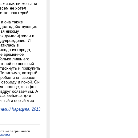
 в живых ни жены ни
овсем не хотел
е же наш герой
 и она также
е долгодействующих
ьзя никому
так думали) жили в
редупреждение. И
атилась в
ыхода из города,
ое временное
Только лишь его
ителей во внешний
отдохнуть и прикупить
 Пилигрима, который
пробил и он взошел
 свободу и покой. Он
ышло солнце, эшафот
 вдруг осязаемым. А
рые забытые для
чный и серый мир.
алий Карацупа, 2013