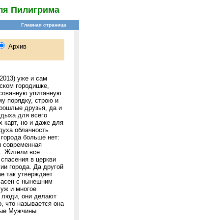
ля Пилигрима
2013) уже и сам
ском городишке,
асованную упитанную
у порядку, строю и
рошлые друзья, да и
тдыха для всего
х карт, но и даже для
духа облачность
 города больше нет:
я современная
ь. Жители все
спасения в церкви
ии города. Да другой
ае так утверждает
гласен с нынешним
 уж и многое
е люди, они делают
о, что называется она
йные Мужчины