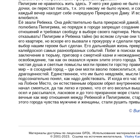
Пилигрим не нравилось жить здесь. У него уже давно не было
дочки, он перестал писать, т.к. это никому не было нужно, и с
каждый вечер находит себе очередную Прекрасную Даму. И вс
влюбился.
Её звали Ребекка. Она действительно была прекрасной дамой,
полюбила Пилигрима, но порядок в городе запрещал создани
отношений и требовал свободу в выборе своего партнера. Нел
отказывать! Пилигрим и Ребекка тайно (во всяком случае они 
его квартире, но вскоре его вызвали к прокурору и сделали п
выбор нашим героем был сделан. Его дальнейшая жизнь превр
калейдоскоп самых разнообразных событий. Побег в поисках в
заключение в тюрьму, приговор к смертной казни и неожиданн
освобождение, так как он оказался нужен элите этого города. 
чистая душа и светлые помыслы могли провести горстку прав
мир – в соседний город – где они могли вволю повеселиться, 
драгоценностей. Единственное, что им было невдомёк, мысли
подсознательно понял, как надо действовать. И когда его час 
на Лобное Место, он естественным образом обрел внутреннюю
начал смеяться, да так легко и громко, что от его веселья в
осел и рассыпался, ласковое и до того призрачное море стало
вечные как мир отношения между Ребеккой и Пилигримом, ста
этого города чувства мужчине и женщины, стали рушить привы
©
Вит