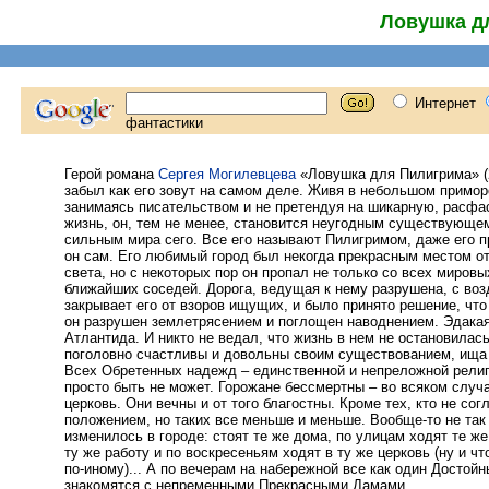
Ловушка д
Герой романа
Сергея Могилевцева
«Ловушка для Пилигрима» (
забыл как его зовут на самом деле. Живя в небольшом примор
занимаясь писательством и не претендуя на шикарную, расф
жизнь, он, тем не менее, становится неугодным существующем
сильным мира сего. Все его называют Пилигримом, даже его п
он сам. Его любимый город был некогда прекрасным местом о
света, но с некоторых пор он пропал не только со всех мировы
ближайших соседей. Дорога, ведущая к нему разрушена, с воз
закрывает его от взоров ищущих, и было принято решение, что
он разрушен землетрясением и поглощен наводнением. Эдака
Атлантида. И никто не ведал, что жизнь в нем не остановилас
поголовно счастливы и довольны своим существованием, ища 
Всех Обретенных надежд – единственной и непреложной религ
просто быть не может. Горожане бессмертны – во всяком случ
церковь. Они вечны и от того благостны. Кроме тех, кто не со
положением, но таких все меньше и меньше. Вообще-то не так
изменилось в городе: стоят те же дома, по улицам ходят те ж
ту же работу и по воскресеньям ходят в ту же церковь (ну и чт
по-иному)... А по вечерам на набережной все как один Досто
знакомятся с непременными Прекрасными Дамами.