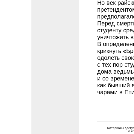
Но век райск
претендентом
предполагалс
Перед смерт
студенту сре
уничтожить в
В определен
крикнуть «Бр
одолеть свою
с тех пор с
дома ведьмы 
и со времен
как бывший 
чарами в Пти