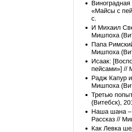
Виноградная 
«Майсы с пей
с.
И Михаил Све
Мишпоха (Вит
Папа Римский
Мишпоха (Вит
Исаак: [Восп
пейсами»] // 
Радж Капур и
Мишпоха (Вите
Третью попыт
(Витебск), 20
Наша шана – 
Рассказ // Ми
Как Левка ше