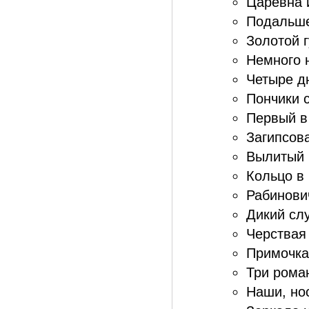
Царевна и
Подальше
Золотой г
Немного 
Четыре дн
Пончики с
Первый в
Загипсов
Вылитый 
Кольцо в 
Рабинови
Дикий слу
Черствая
Примочка
Три роман
Наши, нос