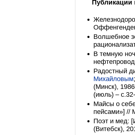
Публикации 
Железнодорож
Оффенгендена
Волшебное зе
рационализато
В темную ноч
нефтепроводо
Радостный ди
Михайловым
(Минск), 1986
(июль) – с.32
Майсы о себе
пейсами»] // 
Поэт и мед: 
(Витебск), 20