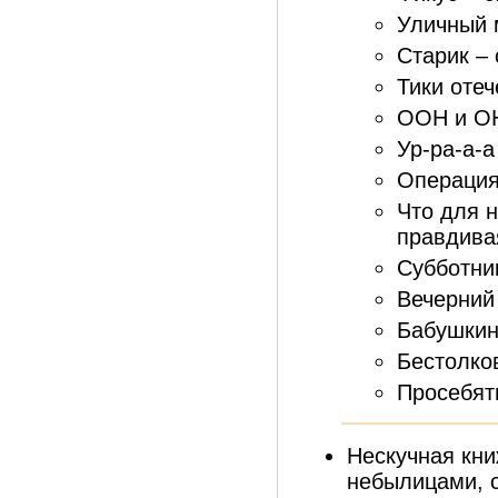
Уличный 
Старик – 
Тики отеч
ООН и ОН
Ур-ра-а-а
Операция
Что для н
правдивая
Субботник
Вечерний
Бабушкин
Бестолко
Просебяти
Нескучная кни
небылицами, 