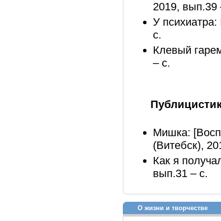
2019, вып.39 
У психиатра: 
с.
Клевый гарем
– с.
Публицисти
Мишка: [Вос
(Витебск), 20
Как я получал
вып.31 – с.
О жизни и творчестве