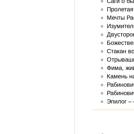
Саги о б
Пролетая
Мечты Ра
Изумител
Двусторо
Божестве
Стакан во
Отрывашк
Фима, жи
Камень на
Рабинович
Рабинович
Эпилог – 