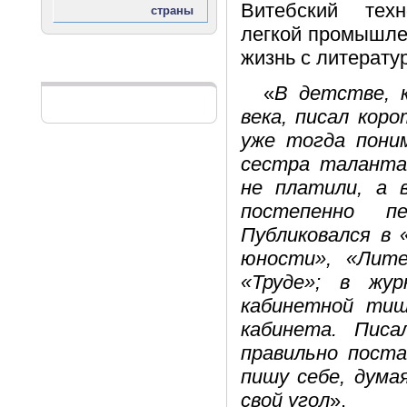
Витебский техн
легкой промышле
жизнь с литерату
Реклама
«
В детстве, к
века, писал коро
уже тогда пони
сестра таланта
не платили, а 
постепенно п
Публиковался в 
юности», «Лит
«Труде»; в жу
кабинетной тиш
кабинета. Пис
правильно поста
пишу себе, дума
свой угол
».