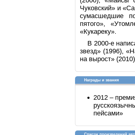
(2000), «Майсы 
Чуковский» и «Са
сумасшедшие по
пятого», «Утом
«Кукареку».
В 2000-е напис
звезд» (1996), «
на вырост» (2010)
Награды и звания
2012 – преми
русскоязычны
пейсами»
Список произведений авт