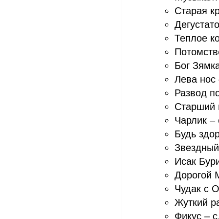
Старая кр
Дегустато
Теплое ко
Потомств
Бог Зямка
Лева нос 
Развод по
Старший 
Чарлик – 
Будь здор
Звездный
Исак Бур
Дорогой 
Чудак с О
Жуткий ра
Фикус – с