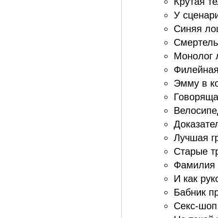
Крутая те
У сценари
Синяя ло
Смертель
Монолог 
Филейная 
Эмму в ко
Говоряща
Велосипед
Доказател
Лучшая г
Старые тр
Фамилия 
И как рук
Бабник пр
Секс-шоп,