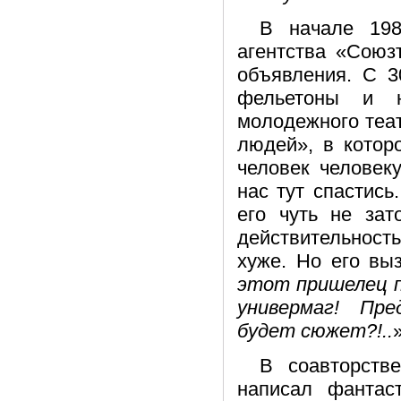
В начале 198
агентства «Союз
объявления. С 3
фельетоны и 
молодежного теа
людей», в котор
человек человек
нас тут спастись
его чуть не зат
действительност
хуже. Но его вы
этот пришелец п
универмаг! Пре
будет сюжет?!..
»
В соавторств
написал фантас