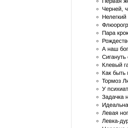
Первая ж
Черней, 
Нелегкий 
Флюорогр
Пара кро
Рождестве
А наш бог
Сигануть 
Клевый га
Как быть 
Тормоз Лю
У психиат
Задачка н
Идеальна
Левая ног
Левка-дур