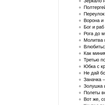
Зеркало н
Полтергей
Переулок
Ворона и 
Бог и раб
Рога до м
Молитва 
Влюбиться
Как мини
Третью п
Юбка с кр
Не дай бо
Заначка –
Золушка 
Полеты во
Вот же, с