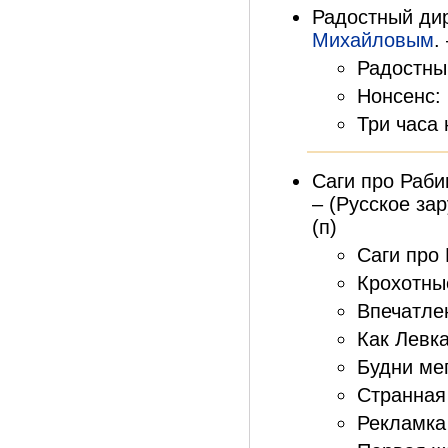
Радостный дир
Михайловым
.
Радостны
Нонсенс: 
Три часа 
Саги про Рабин
– (Русское за
(п)
Саги про 
Крохотные
Впечатле
Как Левка
Будни мег
Странная 
Рекламка