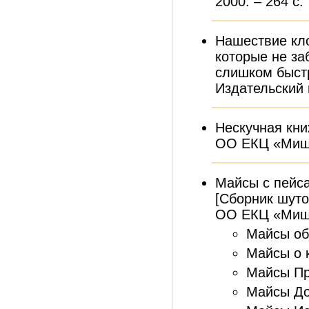
2000. – 264 с.
Нашествие кло
которые не за
слишком быстр
Издательский 
Нескучная кни
ОО ЕКЦ «Мишп
Майсы с пейса
[Сборник шуто
ОО ЕКЦ «Мишп
Майсы об 
Майсы о к
Майсы Пр
Майсы До