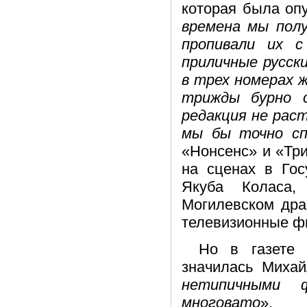
которая была опу
времена мы полу
пропивали их с
приличные русск
в трех номерах 
трижды бурно 
редакция не рас
мы бы точно сп
«Нонсенс» и «Три
на сценах в Гос
Якуба Коласа,
Могилевском дра
телевизионные ф
Но в газете
значилась Михайл
нетипичными 
многовато
».