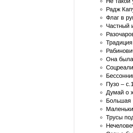
Не такой 
Радж Кап
Флаг в ру
Частный 
Разочаро
Традиция 
Рабинович
Она была
Соцреали
Бессонни
Пузо – с.
Думай о 
Большая 
Маленькие
Трусы по
Нечеловеч