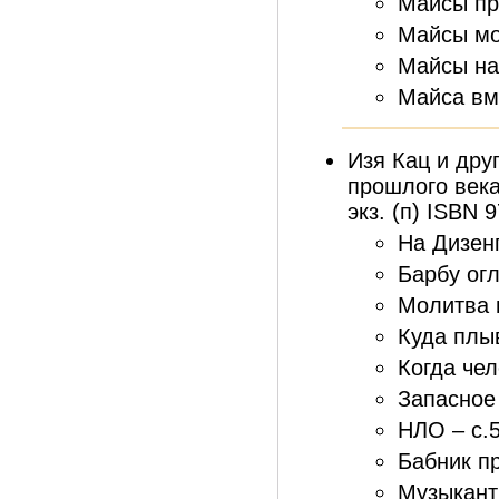
Майсы пр
Майсы мое
Майсы на
Майса вме
Изя Кац и дру
прошлого века.
экз. (п) ISBN 
На Дизен
Барбу огл
Молитва 
Куда плыв
Когда чел
Запасное 
НЛО – с.
Бабник пр
Музыкант 