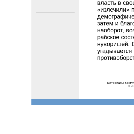
власть в сво
«излечили» п
демографиче
затем и благ
наоборот, во
рабское сост
нуворишей. В
угадывается 
противоборс