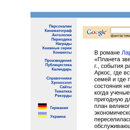
В романе
Ла
«Планета зве
г., события 
Аркос, где в
семей и где
состояния н
когда ученые
пригодную д
план великог
экономическо
переселилась
обслуживающ