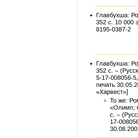
Главбухша: Ро
352 с. 10 000 
8195-0387-2
Главбухша: Ро
352 с. – (Русс
5-17-008056-5
печать 30.05.
«Харвест»]
То же: Р
«Олимп; 
с. – (Рус
17-008056
30.08.200