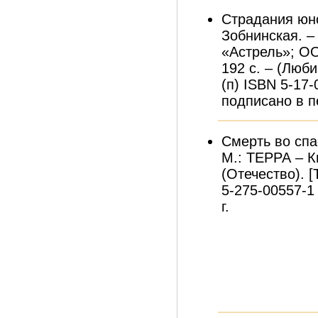
Страдания юно
Зобнинская. –
«Астрель»; ОО
192 с. – (Люби
(п) ISBN 5-17-
подписано в пе
Смерть во спа
М.: ТЕРРА – К
(Отечество). [
5-275-00557-1
г.