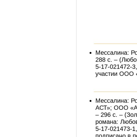
Мессалина: Ро
288 с. – (Любо
5-17-021472-3
участии ООО 
Мессалина: Р
АСТ»; ООО «А
– 296 с. – (З
романа: Любовь
5-17-021473-1
подписано в пе