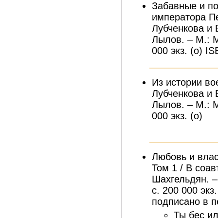
Забавные и по
императора Пе
Лубченкова и 
Лылов. – М.: 
000 экз. (о) I
Из истории во
Лубченкова и 
Лылов. – М.: 
000 экз. (о)
Любовь и влас
Том 1 / В соав
Шахгельдян. –
с. 200 000 экз
подписано в пе
Ты бес и