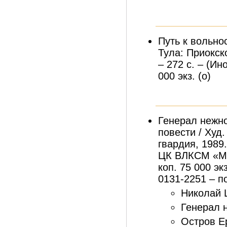
Путь к вольнос
Тула: Приокск
– 272 с. – (Ин
000 экз. (о)
Генерал нежно
повести / Худ
гвардия, 1989.
ЦК ВЛКСМ «Мо
коп. 75 000 эк
0131-2251 – по
Николай Ш
Генерал н
Остров Е