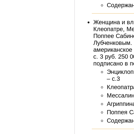
Содержан
Женщина и вла
Клеопатре, М
Поппее Сабине
Лубченковым. 
американское 
с. 3 руб. 250 
подписано в пе
Энциклоп
– с.3
Клеопатра 
Мессалина
Агриппина
Поппея Са
Содержан