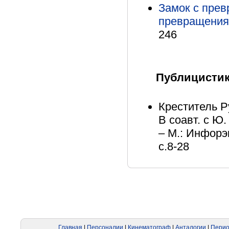
Замок с пре
превращени
246
Публицисти
Креститель Р
В соавт. с Ю.
– М.: Инфорэ
с.8-28