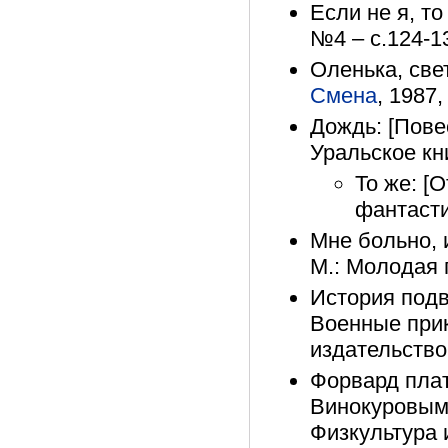
Если не я, то
№4 – с.124-1
Оленька, свет
Смена
, 1987,
Дождь: [Повес
Уральское кн
То же: [
фантасти
Мне больно, 
М.: Молодая 
История подв
Военные прик
издательство,
Форвард плат
Винокуровым 
Физкультура и