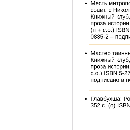
Месть митропо
соавт. с Нико
Книжный клуб,
проза истории.
(п + с.о.) ISB
0835-2 – подпи
Мастер таинны
Книжный клуб,
проза истории.
с.о.) ISBN 5-2
подписано в пе
Главбухша: Ро
352 с. (о) ISB