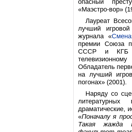
опасный престу
«Маэстро-вор» (19
Лауреат Всесо
лучший игровой
журнала «
Смена
премии Союза п
СССР и КГБ С
телевизионному
Обладатель перво
на лучший игро
погонах» (2001).
Наряду со сце
литературных 
драматические, и
«
Поначалу я про
Такая жажда 
факультет теат