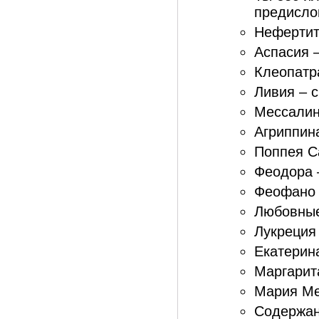
предислов
Нефертити
Аспасия –
Клеопатра
Ливия – с
Мессалин
Агриппин
Поппея С
Феодора 
Феофано 
Любовные
Лукреция
Екатерин
Маргарита
Мария Ме
Содержан