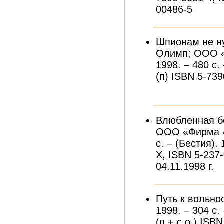
00486-5
Шпионам не ну
Олимп; ООО «
1998. – 480 с.
(п) ISBN 5-73
Влюбленная бе
ООО «Фирма «
с. – (Бестия).
X, ISBN 5-237
04.11.1998 г.
Путь к вольно
1998. – 304 с.
(п + с.о.) ISB