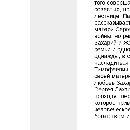
того соверша
совестью, н
лестнице. Па
рассказывает
матери Серге
войны, но ре
Захарий и Же
семьи и одн
однажды, в 
насладиться 
Тимофеевич,
своей матери
любовь Заха
Сергея Лахт
проходят пер
которое прив
человеческое
богатством и