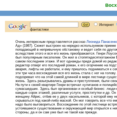
Восх
Очень интересным представляется рассказ
Леонида Панасенк
Ад» (1987). Сюжет выстроен на нередко используемом приеме
попадающий в непривычную обстановку и ведет себя по другом
вследствие этого и вся его жизнь преображается. Генри Лоусон
был популярным писателем. Он жил в стопятидесятиэтажном 
самом последнем этаже. И вот однажды придя домой из редакц
редактор отверг его последний роман, к его огорчению на под
авария, лифты не работали, и ему пришлось подниматься к се
эти три часа восхождения вся его жизнь стала с ног на голову.
подозревал что на этой самой длинной в мире лестнице сущес
жизнь. Здесь разыгрывались драмы и преступления, были свои
На пути к своей квартире Генри встречал хулиганов и полицейс
сумасшедших. Здесь был организован и особый бизнес: люди-
каждые сорок этажей, различные услуги, проститутки и др. Он
женщину Айрис, отбив ее у двух насильников, с которой ему н
скрываться под какой-либо маской. Он мог говорить все что ем
надо было выговориться. Восхождение по этой лестнице встря
устоявшееся существование и окружающий мир открылся к нем
стороны, да и он сам уже был не такой как прежде.