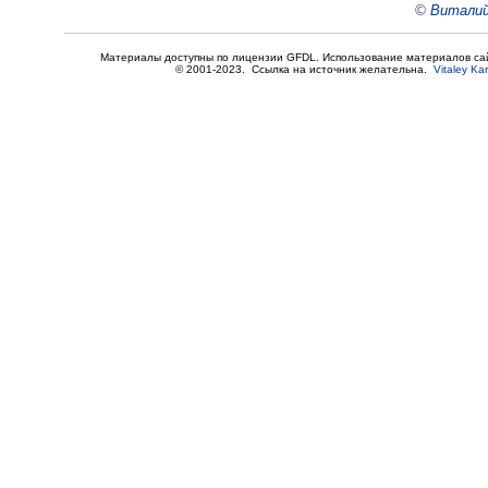
©
Виталий