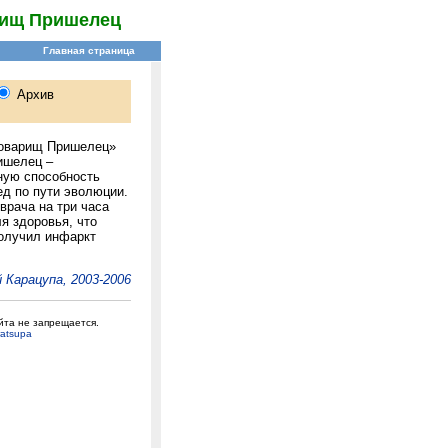
ищ Пришелец
оварищ Пришелец»
ишелец –
ную способность
ед по пути эволюции.
врача на три часа
я здоровья, что
получил инфаркт
 Карацупа, 2003-2006