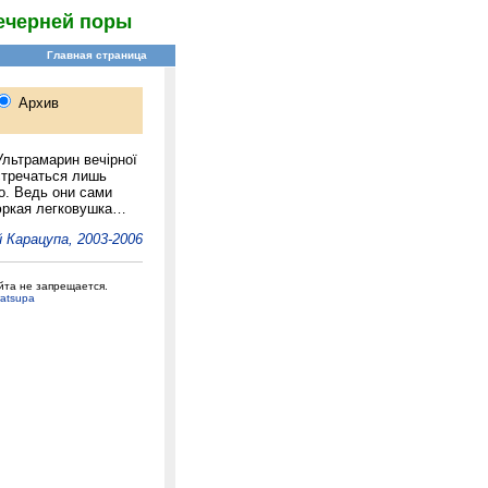
ечерней поры
льтрамарин вечірної
стречаться лишь
о. Ведь они сами
юркая легковушка…
 Карацупа, 2003-2006