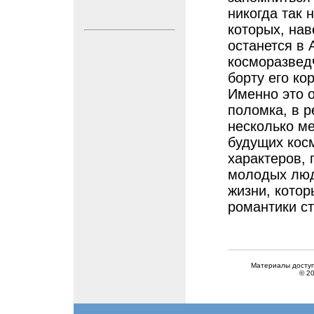
никогда так 
которых, нав
останется в
косморазведч
борту его ко
Именно это 
поломка, в р
несколько ме
будущих кос
характеров, 
молодых люд
жизни, котор
романтики с