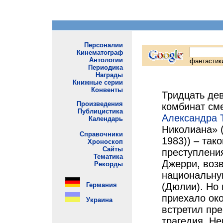
Тридцать дев
комбинат сме
Александра 
Николиана» (
1983)) – тако
преступлени
Джерри, воз
национальну
(Дюлии). Но 
приехало око
встретил пр
трагедия. Н