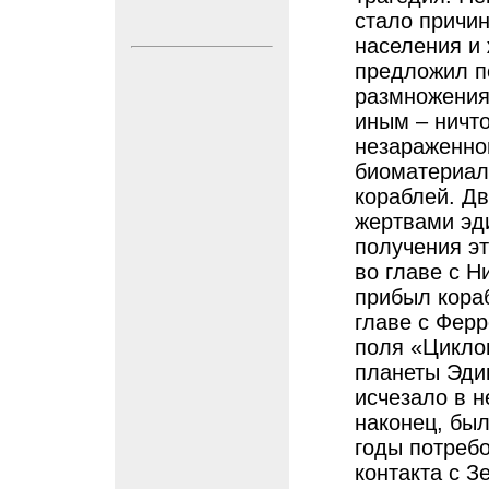
стало причи
населения и
предложил п
размножения 
иным – ничт
незараженно
биоматериал
кораблей. Дв
жертвами эд
получения э
во главе с Н
прибыл кора
главе с Фер
поля «Цикло
планеты Эди
исчезало в н
наконец, бы
годы потреб
контакта с З