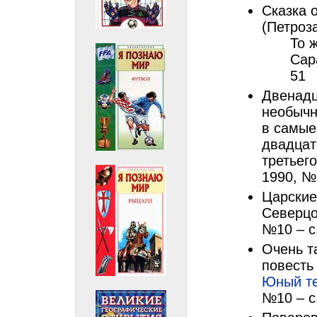
Сказка 
(Петроз
То 
Сар
51
Двенадц
необычн
в самые
двадцат
третьего
1990, №
Царские 
Северцо
№10 – с
Очень т
повесть 
Юный т
№10 – с