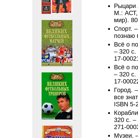
Рыцари 
М.: АСТ,
мир). 80
Спорт. –
познаю м
Всё о п
– 320 с.
17-0002
Всё о п
– 320 с.
17-0002
Город. –
все знат
ISBN 5-
Корабли 
320 с. –
271-000
Музеи. 