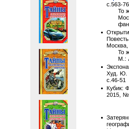
с.563-7
То 
Мос
фан
Открыти
Повесть
Москва,
То 
М.:
Экспона
Худ. Ю.
с.46-51
Кубик: 
2015, №
Затерян
географи