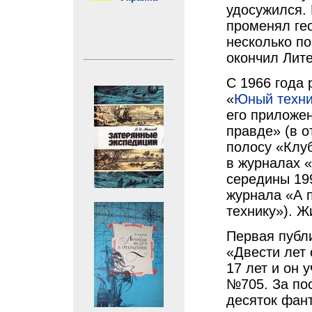
удосужился.
променял ге
несколько по
окончил Лите
С 1966 года
«
Юный техни
его приложе
правде» (в о
полосу «Клу
в журналах 
середины 199
журнала «А 
технику»). Ж
Первая публ
«Двести лет 
17 лет и он 
№705. За по
десяток фант