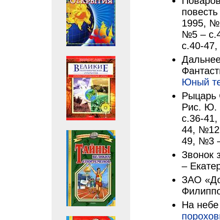
Поваров
повесть
1995, №2
№5 – с.
с.40-47,
Дальнее
Фантаст
Юный т
Рыцарь 
Рис. Ю.
с.36-41,
44, №12 
49, №3 –
Звонок з
– Екатер
ЗАО «До
Филиппо
На небе 
порохов