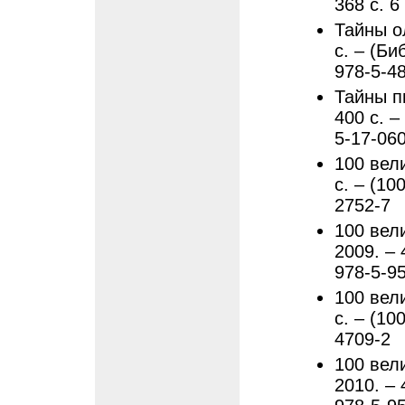
368 с. 6
Тайны о
с. – (Би
978-5-4
Тайны пи
400 с. –
5-17-06
100 вели
с. – (10
2752-7
100 вел
2009. – 
978-5-9
100 вели
с. – (10
4709-2
100 вел
2010. – 