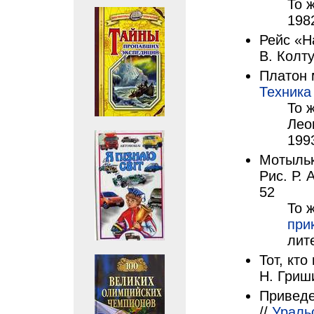
То ж
1982
Рейс «Н
В. Колту
Платон 
Техника
То 
Лео
199
Мотыльки
Рис. Р. 
52
То 
при
лит
Тот, кто
Н. Гриши
Приведе
//
Ураль