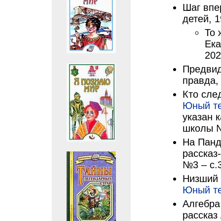
Шаг впе
детей, 
То 
Ека
202
Предвид
правда, 
Кто сле
Юный т
указан к
школы №
На Панд
рассказ-
№3 – с.
Низший 
Юный т
Алгебра
рассказ 