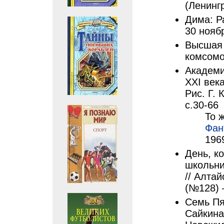
(Ленингр
Дима: Р
30 нояб
Высшая 
комсомо
Академи
ХХI век
Рис. Г. 
с.30-66
То ж
Фан
196
День, ко
школьник
// Алта
(№128) 
Семь Пя
Сайкина,