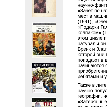
научно-фант
«Зачёт по на
мест в машин
(1991), «Оче
«Подарки Га
колпаком» (1
этом цикле 
натуральной 
Бренк и Зла
которой они
попадают в ш
начинаются с
приобретенн
ребятами и 
Также в лите
научно-попул
географии, и
«Затерянные 