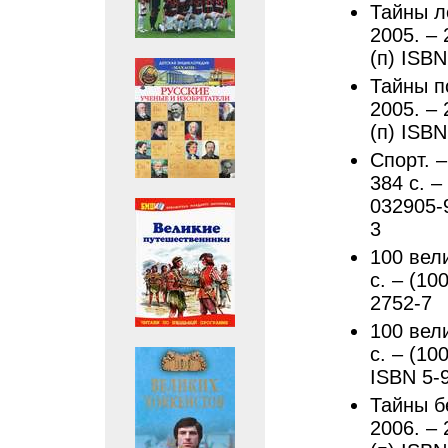
Тайны л
2005. – 
(п) ISBN
Тайны п
2005. – 
(п) ISBN
Спорт. –
384 с. –
032905-
3
100 вели
с. – (10
2752-7
100 вели
с. – (10
ISBN 5-
Тайны б
2006. – 