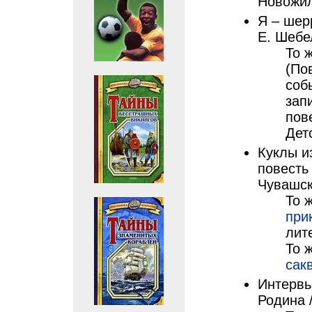
Новожил
Я – шер
Е. Шебе
То 
(По
соб
зап
пов
Дет
Куклы и
повесть 
Чувашск
То 
при
лит
То 
сак
Интервь
Родина 