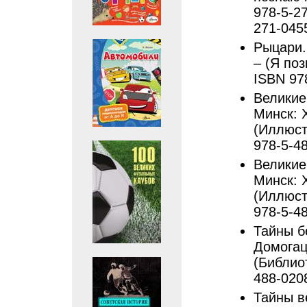
978-5-27
271-045
Рыцари. 
– (Я поз
ISBN 97
Великие
Минск: Х
(Иллюст
978-5-4
Великие
Минск: Х
(Иллюст
978-5-4
Тайны б
Домогацк
(Библиот
488-020
Тайны в