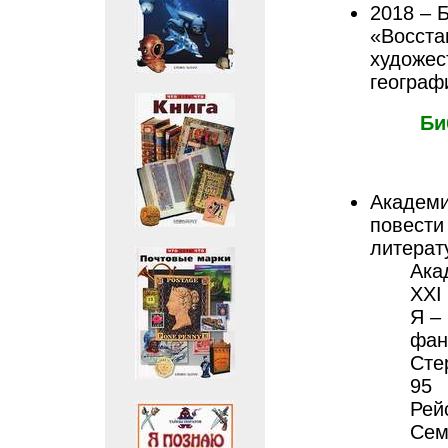
2018 – 
«Восста
художес
географ
Би
Академи
повести 
литерату
Ака
XXI 
Я –
фан
Сте
95
Рей
Сем