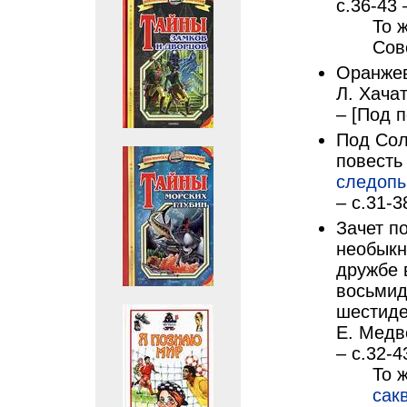
с.36-43
То ж
Сов
Оранжев
Л. Хача
– [Под 
Под Сол
повесть 
следоп
– с.31-3
Зачет п
необыкн
дружбе 
восьмид
шестиде
Е. Медв
– с.32-4
То 
сак