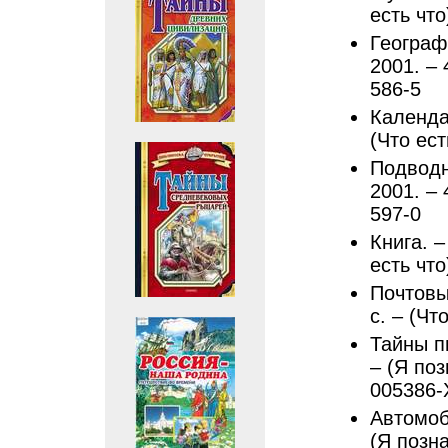
есть что
Географ
2001. – 
586-5
Календа
(Что ест
Подводн
2001. – 
597-0
Книга. 
есть что
Почтовы
с. – (Чт
Тайны пи
– (Я поз
005386-
Автомоби
(Я позна