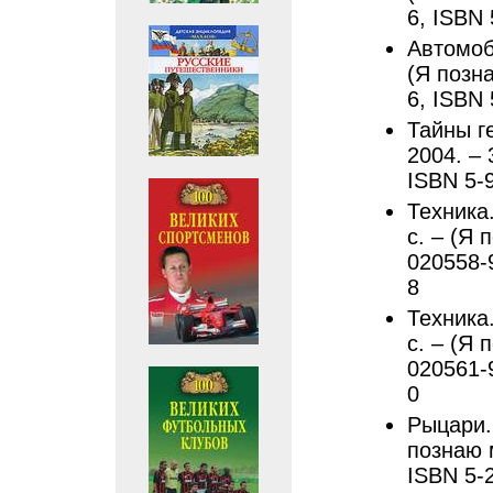
6, ISBN
Автомоби
(Я позна
6, ISBN
Тайны г
2004. – 
ISBN 5-
Техника.
с. – (Я 
020558-
8
Техника.
с. – (Я 
020561-
0
Рыцари. 
познаю м
ISBN 5-