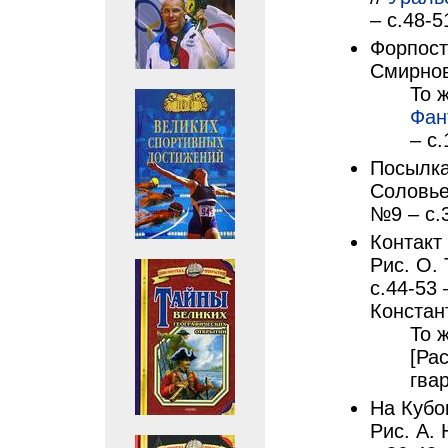
– с.48-5
Форпост:
Смирнов
То ж
Фан
– с
Посылка
Соловье
№9 – с.
Контакт
Рис. О. 
с.44-53
Констан
То 
[Рас
гва
На Кубо
Рис. А. 