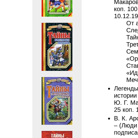
Макаров
коп. 100
10.12.19
От 
Сле
Тай
Тре
Сем
«Ор
Ста
«Ид
Меч
Легенды
истории 
Ю. Г. Ма
25 коп. 
В. К. Ар
– (Люди 
подписан