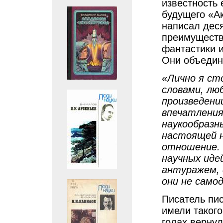
известность 
будущего «Ак
написал деся
преимуществ
фантастики 
Они объедин
«
Лично я ст
словaми, лю
произведени
впечaтления
нaукообрaзн
нaстоящей 
отношение. 
нaучных иде
aнтурaжем, 
они не сaм
Писатель пис
имели такого
годах вернул