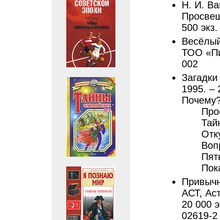
Н. И. Ва
Просвеще
500 экз. 
Весёлый
ТОО «Пио
002
Загадки 
1995. – 
Почему?)
Про
Тай
Отк
Воп
Пят
Пока
Привычн
АСТ, Аст
20 000 э
02619-2