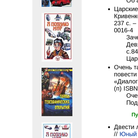
Об 
Царские 
Кривенк
237 с. –
0016-4
Зач
Дев
с.8
Цар
Очень т
повести 
«Диалог»
(п) ISBN
Оче
Под
Пу
Двести 
//
Юный 