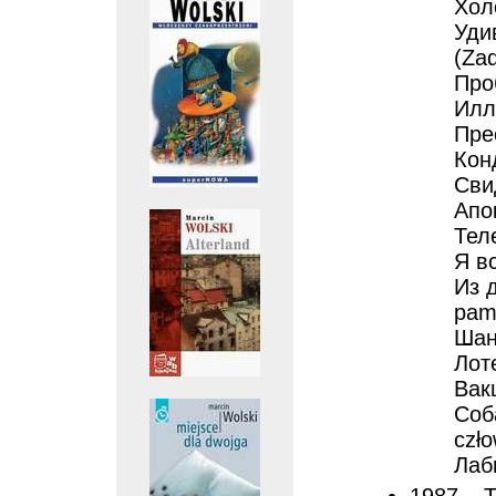
Хол
Уди
(Zad
Про
Иллю
Прес
Кон
Сви
Апок
Теле
Я в
Из 
pami
Шан
Лоте
Вак
Соба
czło
Лаби