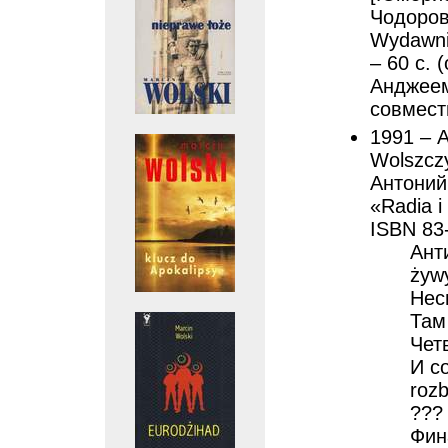
Чодоровс
Wydawni
– 60 с. 
Анджеем
совмест
1991 – А
Wolszcz
Антоний 
«Radia i
ISBN 83
Ант
żywy
Нес
Там
Чет
И со
rozb
??? 
Фин