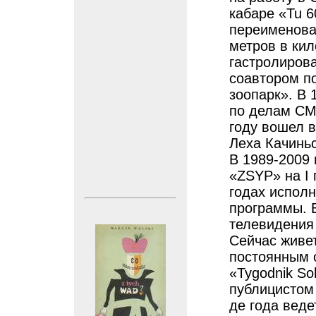
кабаре «Tu 6
переименован
метров в кил
гастролирова
соавтором п
зоопарк». В 
по делам СМ
году вошел в
Леха Качиньс
В 1989-2009 
«ZSYP» на I 
годах исполн
программы. В
телевидения 
Сейчас живе
постоянным о
«Tygodnik So
публицистом 
де года веде