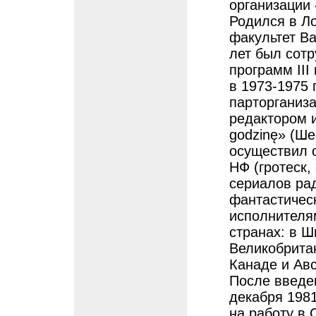
организации 
Родился в Ло
факультет Ва
лет был сот
программ III
в 1973-1975 г
парторганиза
редактором и
godzinę» (Ше
осуществил 
НФ (гротеск,
сериалов ра
фантастическ
исполнителя
странах: в Ш
Великобритан
Канаде и Ав
После введе
декабря 1981
на работу в 