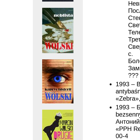
Нев
Пос
Сте
Свет
Теле
Трет
Све
с.
Боле
Зам
??? 
1993 – 
antybaśn
«Zebra»,
1993 – 
bezsenn
Антоний 
«PPH Rep
00-4