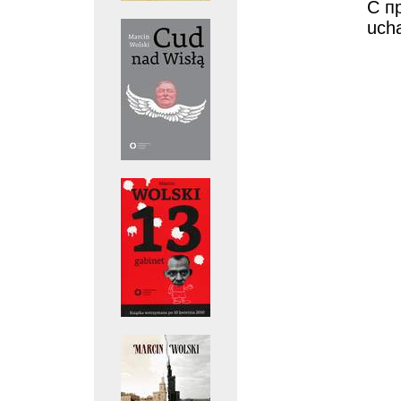
С п
ucha