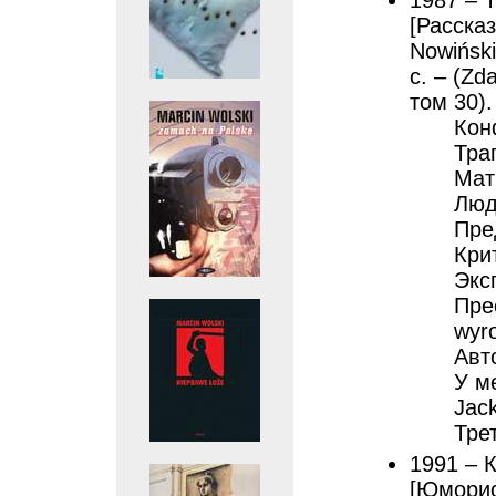
1987 – Т
[Расска
Nowiński
с. – (Zd
том 30).
Кон
Тра
Мат
Люд
Пре
Кри
Эксп
Пре
wyro
Авто
У м
Jack
Трет
1991 – 
[Юморис