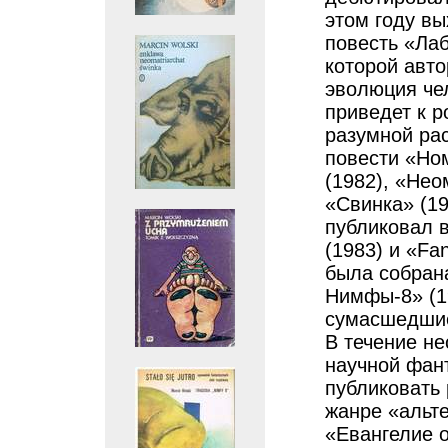
этом году в
повесть «Ла
которой авто
эволюция че
приведет к 
разумной рас
повести «Но
(1982), «Нео
«Свинка» (19
публиковал в
(1983) и «Fa
была собрана
Нимфы-8» (19
сумасшедшие
В течение не
научной фант
публиковать 
жанре «альте
«Евангелие о