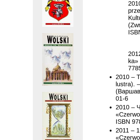
201
prz
Kult
(Zwr
ISB
201
ka» 
778
2010 – 
lustra).
(Варшава
01-6
2010 – Ч
«Czerwon
ISBN 97
2011 – 1
«Czerwon