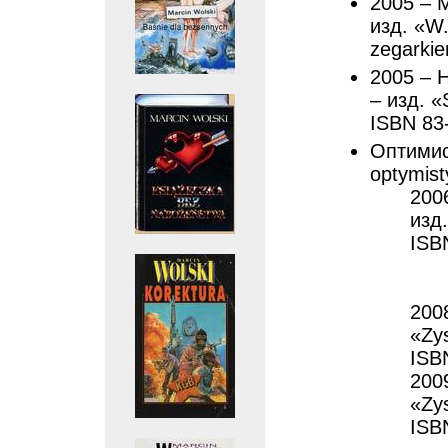
2005 – М
изд. «W.
zegarkie
2005 – 
– изд. «
ISBN 83
Оптимис
optymist
200
изд.
ISB
2008
«Zys
ISB
2009
«Zys
ISB