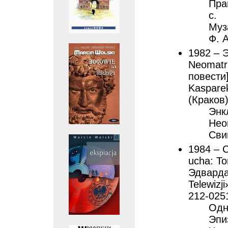
Пра
с.
Муз
Ф. А
1982 – 
Neomatri
повести]
Kasparek
(Краков)
Энк
Нео
Свин
1984 – 
ucha: To
Эдварда 
Telewizj
212-025
Одн
Эпиз