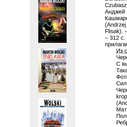
Czubasz
Анджей В
Кашмаре
(Andrzej
Flisak).
– 312 с.
прилага
Из 
Чере
С вы
Така
Фото
Сила
Чер
kro
(And
Мат
Пол
Ребр