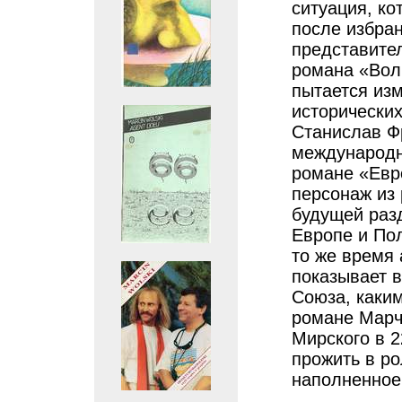
ситуация, ко
после избран
представител
романа «Вол
пытается из
исторических
Станислав Ф
международн
романе «Евр
персонаж из
будущей раз
Европе и По
то же время 
показывает 
Союза, каким
романе Марч
Мирского в 2
прожить в ро
наполненное