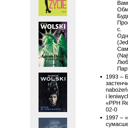
Вам
Обм
Буд
Про
с.
Одн
(Jed
Сам
(Na
Люб
Парт
1993 – 
застенч
nabożeńs
i leniwy
«PPH Rep
02-0
1997 – 
сумасше