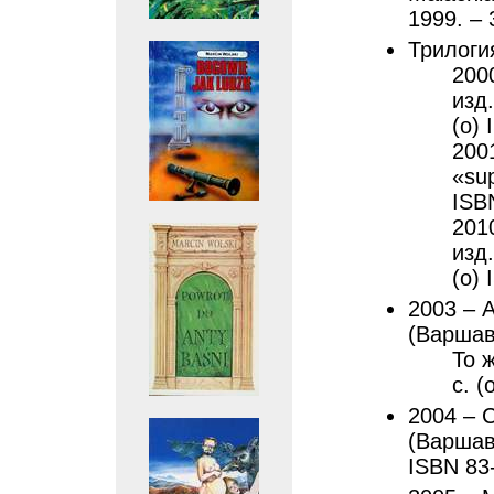
1999. – 
Трилогия
2000
изд
(о)
200
«su
ISB
2010
изд.
(о)
2003 – А
(Варшава
То 
с. (
2004 – С
(Варшава
ISBN 83