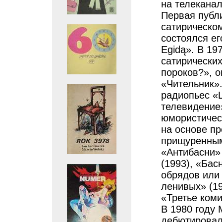
на телеканал
Первая публ
сатирическом
состоялся ег
Egidą». В 19
сатирических
пороков?», 
«Чительник»
радиопьес «Ш
телевидение
юмористичес
на основе п
прищуренным
«Антибасни»
(1993), «Бас
обрядов или 
ленивых» (19
«Третье коми
В 1980 году
дебютировал