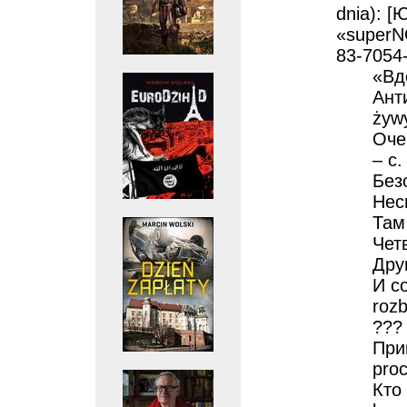
dnia): [
«superN
83-7054
«Вдо
Ант
żywy
Оче
– с.
Безо
Нес
Там
Чет
Друг
И со
rozb
??? 
При
proc
Кто