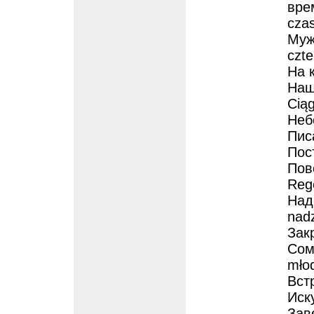
вре
czas
Муж
czte
На к
Наш
Ciąg
Небо
Писа
Пост
Пов
Rege
Над
nadz
Зак
Сом
młod
Встр
Иску
Зав