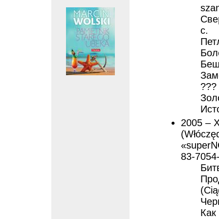
szan
Све
с.
Петл
Боле
Беш
Зам
??? 
Зол
Исто
2005 – 
(Włóczęd
«superN
83-7054
Бит
Про
(Cią
Чер
Как