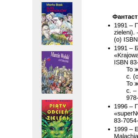
Фантаст
1991 – П
zieleni)
(о) ISBN
1991 – Б
«Krajowa
ISBN 83
То ж
с. (
То ж
с. –
978
1996 – Г
«superN
83-7054
1999 – 
Malachi