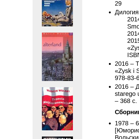
29
Дилогия
201
Smol
2014
2015
«Zys
ISB
2016 – 
«Zysk i 
978-83-
2016 – Д
starego 
– 368 с.
Сборни
1978 – 6
[Юморис
Вольски