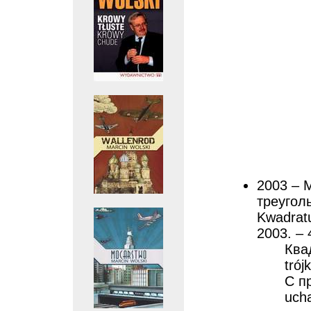
2003 – 
треуголь
Kwadratu
2003. – 
Ква
trój
С п
ucha