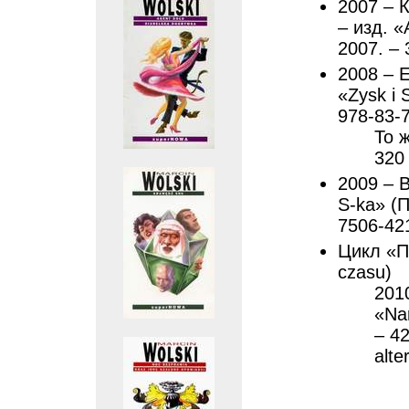
2007 – К
– изд. «
2007. – 
2008 – 
«Zysk i 
978-83-
То ж
320
2009 – В
S-ka» (П
7506-42
Цикл «П
czasu)
201
«Na
– 42
alte