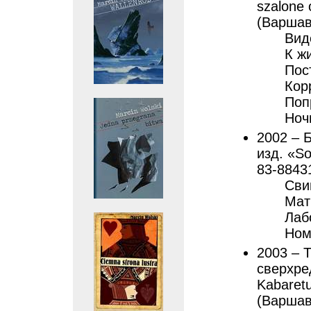
szalone
(Варшава
Вид
К жи
Пос
Корр
Поп
Ноч
2002 – 
изд. «So
83-8843
Свин
Матр
Лаб
Ном
2003 – 
сверхред
Kabaretu
(Варшава