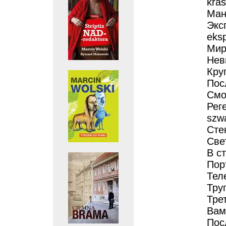
kras
Ман
Экс
eksp
Мир
Нев
Кру
Пос
Смот
Реге
szw
Сте
Свет
В ст
Порт
Теле
Труп
Трет
Вам
Пос