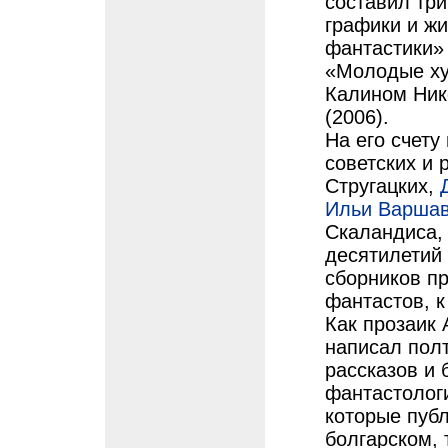
составил тр
графики и жи
фантастики»
«Молодые ху
Калином Ник
(2006).
На его счету
советских и 
Стругацких,
Ильи Варшав
Скаландиса, 
десятилетий
сборников п
фантастов, к
Как прозаик
написал пол
рассказов и 
фантастологи
которые публ
болгарском, 