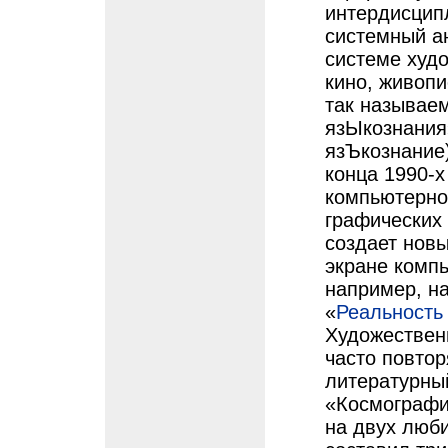
интердисцип
системный а
системе худо
кино, живопи
так называе
язЫкознания
язЪкознание)
конца 1990-х
компьютерно
графических
создает нов
экране компь
например, на
«
Реальность
Художествен
часто повтор
литературный
«Космографи
на двух люби