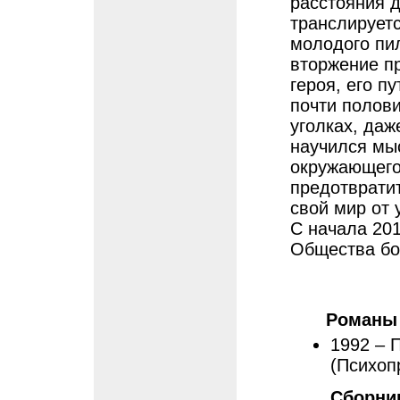
расстояния д
транслируетс
молодого пи
вторжение п
героя, его п
почти полов
уголках, даж
научился мы
окружающего
предотвратит
свой мир от 
С начала 20
Общества бо
Романы
1992 – 
(Психоп
Сборни