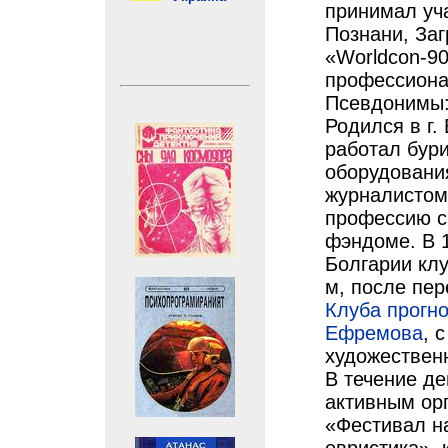
принимал уча
Познани, За
«Worldcon-90
профессиона
Псевдонимы:
Родился в г.
работал бур
оборудовани
журналистом
профессию с
фэндоме. В 
Болгарии клу
м, после пе
Клуба прогно
Ефремова
, 
художествен
В течение де
активным ор
«Фестивал на