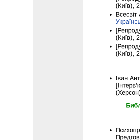
(Київ), 
Всесвіт 
Українс
[Репроду
(Київ), 
[Репроду
(Київ), 
Іван Ант
[Інтерв
(Херсон)
Биб
Психопр
Предгов