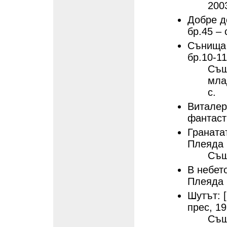
2003
Добре до
бр.45 – 
Сънища з
бр.10-11
Същ
мла
с.
Виталерт
фантаст
Гранатат
Плеяда 
Същ
В небето
Плеяда 
Шутът: 
прес, 19
Същ