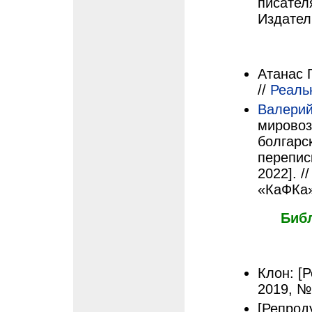
писател
Издател
Атанас 
//
Реаль
Валерий
мировоз
болгарс
перепис
2022]. /
«КаФКа»
Биб
Клон: [Р
2019, №1
[Репроду