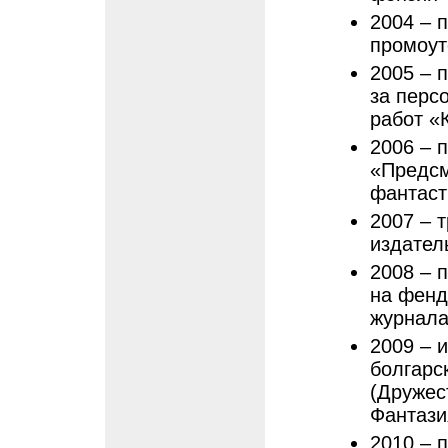
2004 – 
промоут
2005 – 
за перс
работ «
2006 – 
«Предсм
фантаст
2007 – 
издател
2008 – 
на фенд
журнал
2009 – 
болгарс
(Дружес
Фантази
2010 – 