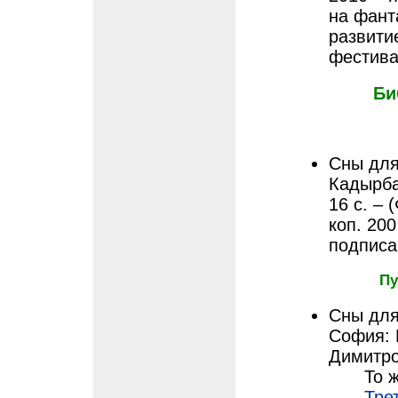
на фант
развити
фестива
Би
Сны для
Кадырба
16 с. – 
коп. 200
подписан
Пу
Сны для
София: 
Димитро
То ж
Тре