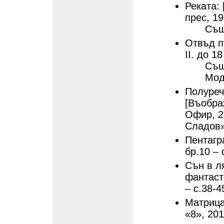
Реката: 
прес, 19
Също
Отвъд пу
ІІ. до 18
Същ
Мод
Полуреч
[Въобра
Офир, 2
Сладов
Пентагра
бр.10 – 
Сън в ля
фантаст
– с.38-4
Матрица
«8», 201