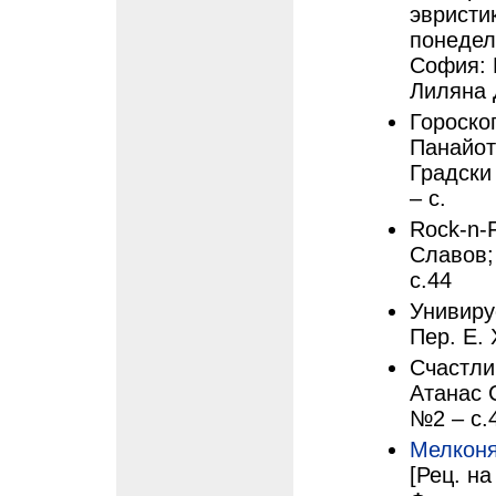
эвристи
понедел
София: 
Лиляна 
Гороско
Панайот
Градски
– с.
Rock-n-F
Славов;
с.44
Унивиру
Пер. Е. 
Счастли
Атанас С
№2 – с.
Мелконя
[Рец. на