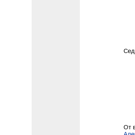
Сед
От 
Але