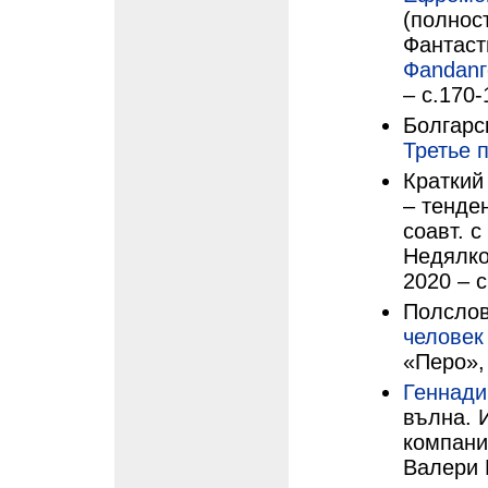
(полнос
Фантасти
Фаndanг
– с.170-
Болгарс
Третье 
Краткий
– тенде
соавт. 
Недялко
2020 – с
Полслов
человек
«Перо»,
Геннади
вълна. 
компани
Валери 