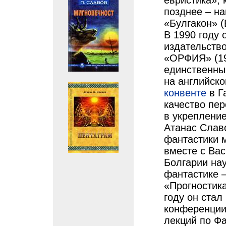
евристика»,
позднее – на
«Булгакон» (
В 1990 году 
издательств
«ОРФИЯ» (199
единственны
на английск
конвенте
в Г
качество пер
в укрепление
Атанас Слав
фантастики м
вместе с Ва
Болгарии на
фантастике 
«Прогностика
году он стал
конференции
лекций по Фа