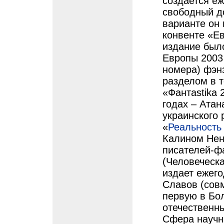
создается е
свободный д
варианте он 
конвенте «Ев
издание был
Европы 2003 
номера) фэнз
разделом в 
«Фантаstika 
годах – Ата
украинского 
«
Реальность
Калином Нен
писателей-ф
(Человеческа
издает ежего
Славов (сов
первую в Бо
отечественн
Сфера научн