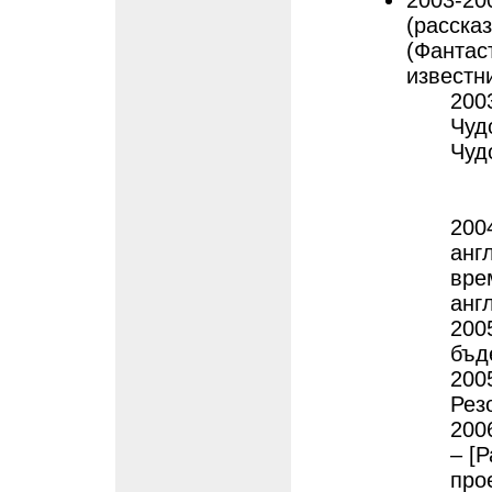
2003-20
(расска
(Фантас
известн
200
Чуд
Чуд
200
анг
вре
анг
200
бъд
200
Рез
200
– [
прое