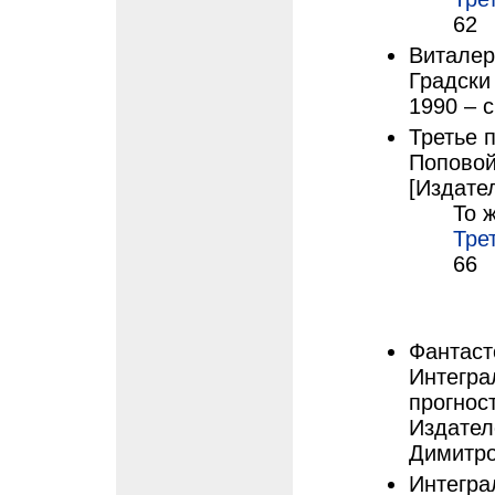
62
Виталерт
Градски
1990 – с
Третье п
Поповой
[Издател
То ж
Тре
66
Фантаст
Интегра
прогнос
Издател
Димитро
Интегра