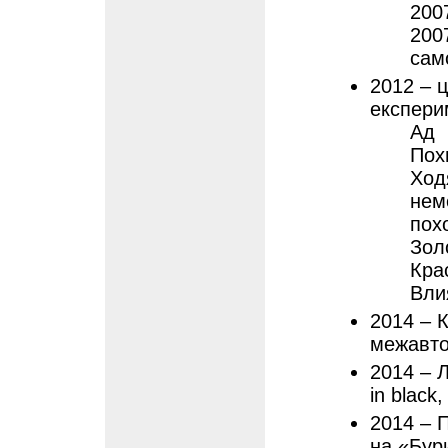
200
200
сам
2012 – 
експери
Ад
Пох
Ход
нем
пох
Зол
Кра
Вли
2014 – К
межавто
2014 – 
in black
2014 – 
на «Бур