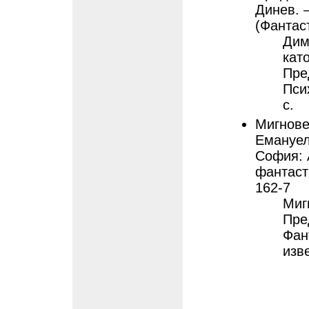
Динев. 
(Фантаст
Дим
кат
Пре
Пси
с.
Мигнове
Емануел
София: А
фантасти
162-7
Миг
Пре
Фан
изв