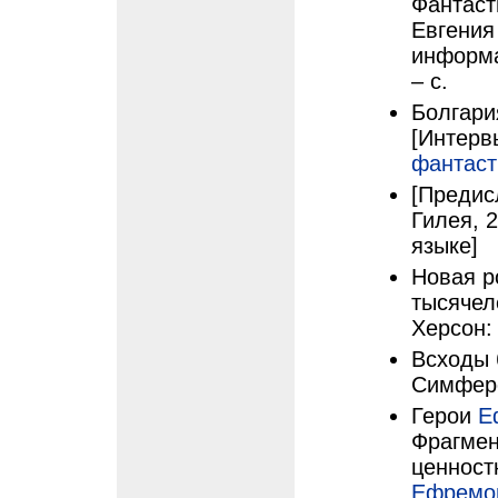
Фантаст
Евгения 
информа
– с.
Болгари
[Интерв
фантаст
[Предис
Гилея, 2
языке]
Новая р
тысячеле
Херсон: 
Всходы 
Симферо
Герои
Е
Фрагмен
ценност
Ефремо