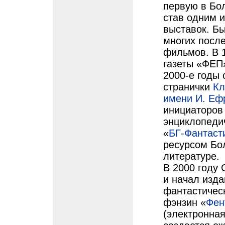
первую в Бо
став одним 
выставок. Бы
многих посл
фильмов. В 
газеты «ФЕП»
2000-е годы 
странички
Кл
имени И. Еф
инициаторов
энциклопедич
«
БГ-Фантаст
ресурсом Бо
литературе.
В 2000 году
и начал изд
фантастичес
фэнзин «
Фен
(электронна