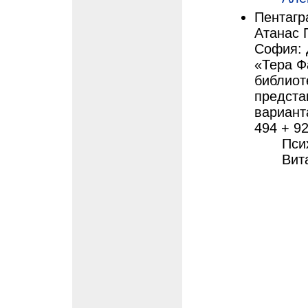
Пентагр
Атанас 
София: 
«Тера Ф
библиоте
предста
варианта
494 + 92
Пси
Вит