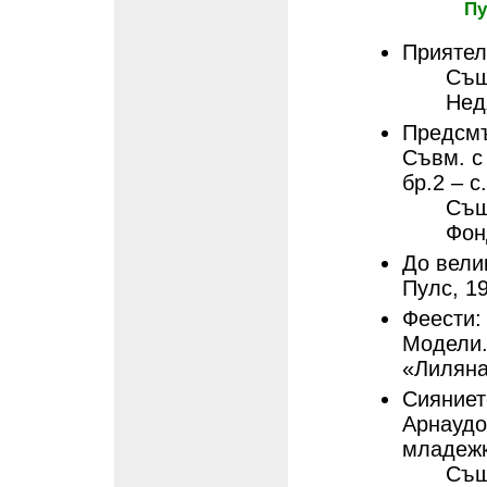
Пу
Приятел:
Същ
Нед
Предсмъ
Съвм. с
бр.2 – с.
Същ
Фон
До вели
Пулс, 1
Феести: 
Модели.
«Лиляна
Сиянието
Арнаудо
младежк
Същ