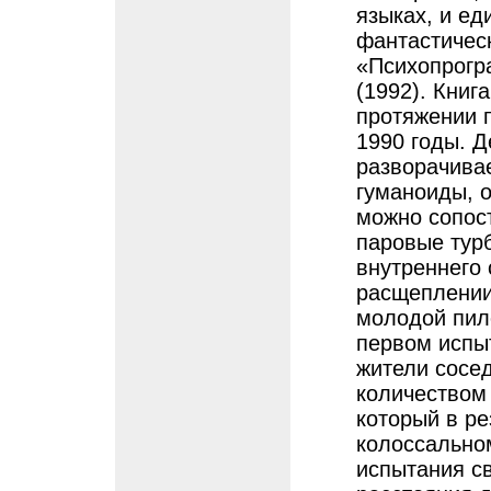
языках, и е
фантастичес
«Психопрогр
(1992). Книг
протяжении п
1990 годы. Д
разворачивае
гуманоиды, 
можно сопост
паровые тур
внутреннего 
расщеплении
молодой пило
первом испы
жители сосе
количеством 
который в ре
колоссально
испытания св