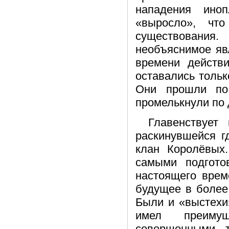
нападения иноп
«выросло», чт
существовани
необъяснимое яв
времени действи
оставались тольк
Они прошли по
промелькнули по 
Главенствует
раскинувшейся г
клан Королёвых
самыми подгото
настоящего врем
будущее в более
Были и «выстехи»
имел преимущ
совершенными 