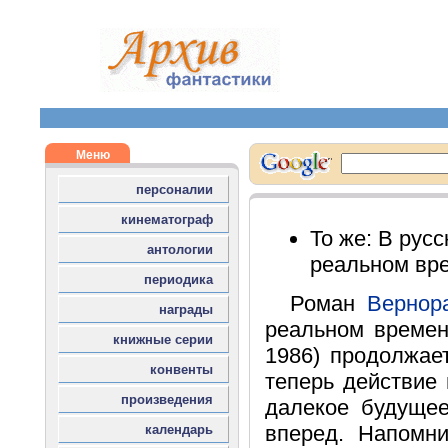
То же: В рус
реальном вр
Роман
Вернор
реальном времени
1986) продолжае
теперь действие 
далекое будуще
вперед. Напомни