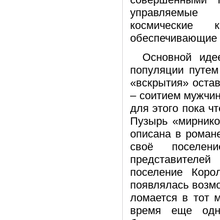
управляемые 
космические 
обеспечивающие 
Основной иде
популяции путем
«вскрытия» оста
– соитием мужчи
для этого пока ч
Пузырь «мирнико
описана в роман
своё поселен
представителей
поселение Коро
появлялась возмо
ломается в тот 
время еще одн