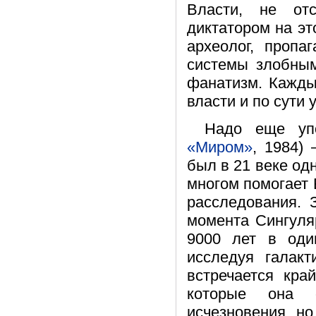
Власти, не от
диктатором на эт
археолог, пропа
системы злобным
фанатизм. Кажды
власти и по сути
Надо еще уп
«Миром»
, 1984)
был в 21 веке од
многом помогает 
расследования.
момента Сингуля
9000 лет в оди
исследуя галакт
встречается кра
которые она о
исчезновения, но