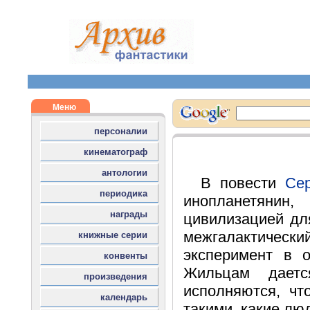
В повести
Се
инопланетянин
цивилизацией дл
межгалактическ
эксперимент в о
Жильцам дает
исполняются, чт
такими, какие лю