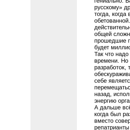
гениально. 
русскому» др
тогда, когда
обетованной.
действительн
общей сложно
прошедшие по
будет миллио
Так что надо
времени. Но 
разработок,
обескуражив
себе являет
перемещаться
назад, испо
энергию орга
А дальше всё
когда был ра
вместо сове
репатрианты