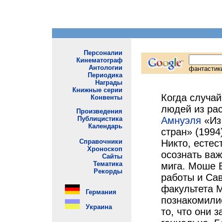
Когда случай
людей из ра
Амнуэля
«Из
стран» (1994
Никто, естес
осознать важ
мига. Моше Б
работы и Са
факультета 
познакомилис
то, что они 