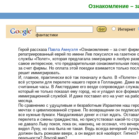
Ознакомление – з
Герой рассказа
Павла Амнуэля
«Ознакомление – за счет фирм
репатриированный еврей по имени Лев покусился на газетное 
службы «Полет», которая предлагала эмиграцию в любую разв
самое интересное, что предварительная ознакомительная пое
за счет фирмы. Но оплата этой поездки взимается только после
решит иммигрировать.
И, главное, практически всё так поначалу и было. В «Полете» 
всё устроили для перелете нашего героя в Голландию. Даже в
считанные часы. В Амстердаме его везде сопровождал служ
который не только показал ему город, но и уладил все формал
иммиграционной службой. И даже поставил его на учет на раб
месяца.
По сравнению с удущливым и безработным Израилем наш геро
мечтах о цивилизованной стране. По возвращении он подписал
все нужные бумаги. Наодалживал денег и стал ждать. Оставал
перелета и смены гражданства, но присутствовал какой-то стра
не давало Льву покоя, пока он, наконец, не осознал, что вече
видел Луну, но она была не такая. Ведь всегда вечерний лунн
должен быть рожками вверх, а он видел всё наоборот. Гипноз
реальности? Другой мир?