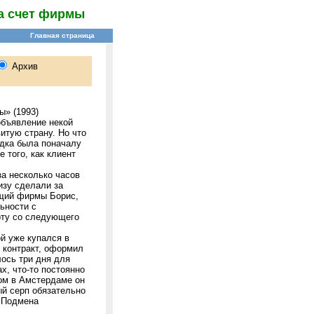
а счет фирмы
ы» (1993)
объявление некой
итую страну. Но что
здка была поначалу
 того, как клиент
за несколько часов
изу сделали за
ащий фирмы Борис,
ьности с
оту со следующего
й уже купался в
 контракт, оформил
ось три дня для
х, что-то постоянно
ром в Амстердаме он
ый серп обязательно
? Подмена