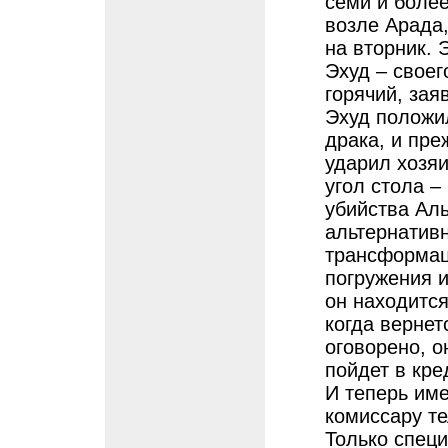
семи и более
возле Арада,
на вторник.
Эхуд – своег
горячий, зая
Эхуд положил
драка, и пре
ударил хозяи
угол стола –
убийства Ал
альтернативн
трансформац
погружения 
он находится
когда вернет
оговорено, о
пойдет в кре
И теперь им
комиссару те
Только спец