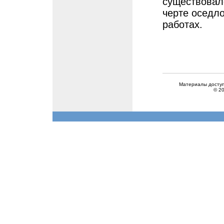
существовало
черте оседло
работах.