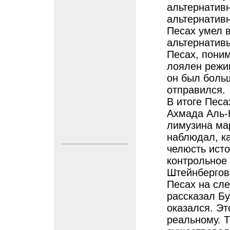
альтернативн
альтернатив
Песах умел 
альтернативы
Песах, пони
лоялен режим
он был боль
отправился.
В итоге Песа
Ахмада Аль-К
лимузина мар
наблюдал, ка
челюсть исто
контрольное 
Штейнберговс
Песах на сл
рассказал Бу
оказался. Эт
реальному. Т