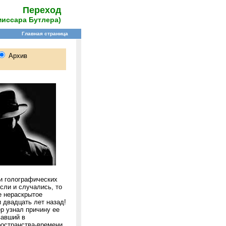
Переход
миссара Бутлера)
ки голографических
сли и случались, то
е нераскрытое
 двадцать лет назад!
ер узнал причину ее
вавший в
ространства-времени,