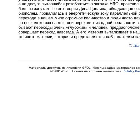
а на досуге пытавшийся разобраться в загадке НЛО, прояснил
больше запутал. По его теории Дина Цаплина, обладающая о
биополем, провалилась в энергетическую зону параллельной р
перехода в нашем мире огромное количество и люди часто да
по несколько раз на дню они переходят из одной реальности в
бывают переходы очень «глубокие» и человек, предрасположе
совершает переход навсегда. А его материя выталкивает в на
же часть материи, которая и представляется наблюдателям з
©
Вит