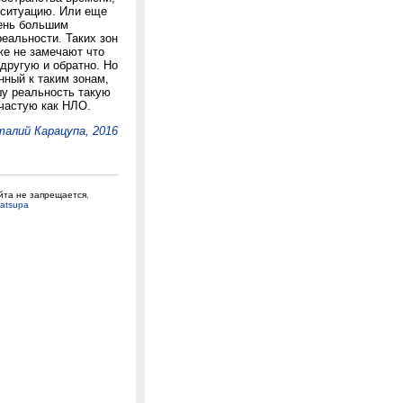
 ситуацию. Или еще
чень большим
еальности. Таких зон
же не замечают что
 другую и обратно. Но
нный к таким зонам,
шу реальность такую
ачастую как НЛО.
алий Карацупа, 2016