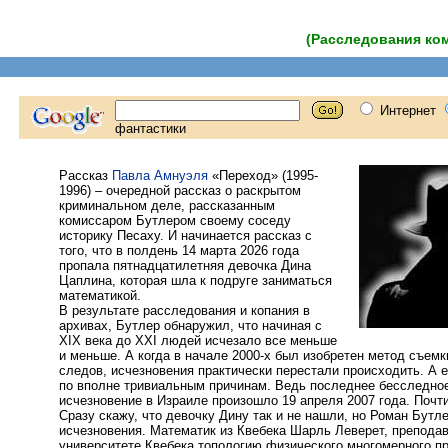
(Расследования ко
Рассказ
Павла Амнуэля
«Переход» (1995-
1996) – очередной рассказ о раскрытом
криминальном деле, рассказанным
комиссаром Бутлером своему соседу
историку Песаху. И начинается рассказ с
того, что в полдень 14 марта 2026 года
пропала пятнадцатилетняя девочка Дина
Цаплина, которая шла к подруге заниматься
математикой.
В результате расследования и копания в
архивах, Бутлер обнаружил, что начиная с
XIX века до XXI людей исчезало все меньше
и меньше. А когда в начале 2000-х был изобретен метод съем
следов, исчезновения практически перестали происходить. А е
по вполне тривиальным причинам. Ведь последнее бесследно
исчезновение в Израиле произошло 19 апреля 2007 года. Почти
Сразу скажу, что девочку Дину так и не нашли, но Роман Бутл
исчезновения. Математик из Квебека Шарль Леверет, препода
университете Квебека топологию физического многомерного п