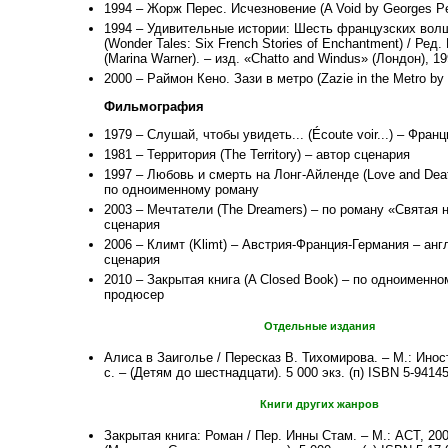
1994 – Жорж Перес. Исчезновение (A Void by Georges P
1994 – Удивительные истории: Шесть французских вол
(Wonder Tales: Six French Stories of Enchantment) / Ред
(Marina Warner). – изд. «Chatto and Windus» (Лондон), 19
2000 – Раймон Кено. Зази в метро (Zazie in the Metro 
Фильмография
1979 – Слушай, чтобы увидеть... (Écoute voir...) – Франц
1981 – Территория (The Territory) – автор сценария
1997 – Любовь и смерть на Лонг-Айленде (Love and Death
по одноименному роману
2003 – Мечтатели (The Dreamers) – по роману «Святая 
сценария
2006 – Климт (Klimt) – Австрия-Франция-Германия – анг
сценария
2010 – Закрытая книга (A Closed Book) – по одноименно
продюсер
Отдельные издания
Алиса в Заиголье / Пересказ В. Тихомирова. – М.: Иност
с. – (Детям до шестнадцати). 5 000 экз. (п) ISBN 5-9414
Книги других жанров
Закрытая книга: Роман / Пер. Инны Стам. – М.: АСТ, 2001