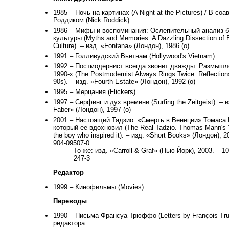
1985 – Ночь на картинах (A Night at the Pictures) / В соа
Роддиком (Nick Roddick)
1986 – Мифы и воспоминания: Ослепительный анализ б
культуры (Myths and Memories: A Dazzling Dissection of Br
Culture). – изд. «Fontana» (Лондон), 1986 (о)
1991 – Голливудский Вьетнам (Hollywood's Vietnam)
1992 – Постмодернист всегда звонит дважды: Размышл
1990-х (The Postmodernist Always Rings Twice: Reflections
90s). – изд. «Fourth Estate» (Лондон), 1992 (о)
1995 – Мерцания (Flickers)
1997 – Серфинг и дух времени (Surfing the Zeitgeist). – 
Faber» (Лондон), 1997 (о)
2001 – Настоящий Тадзио. «Смерть в Венеции» Томаса 
который ее вдохновил (The Real Tadzio. Thomas Mann's 'D
the boy who inspired it). – изд. «Short Books» (Лондон), 2
904-09507-0
То же: изд. «Carroll & Graf» (Нью-Йорк), 2003. – 1
247-3
Редактор
1999 – Кинофильмы (Movies)
Переводы
1990 – Письма Франсуа Трюффо (Letters by François Truf
редактора