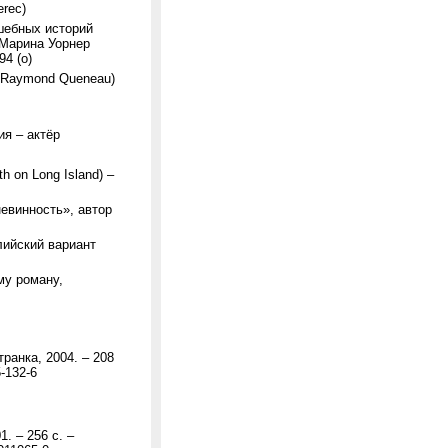
erec)
шебных историй
. Марина Уорнер
94 (о)
by Raymond Queneau)
ия – актёр
 on Long Island) –
невинность», автор
лийский вариант
му роману,
ранка, 2004. – 208
5-132-6
. – 256 с. –