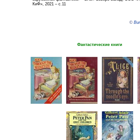
КиФ», 2021 – с.11
©
Ви
Фантастические книги