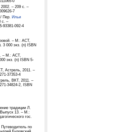
011065-0
 2002. – 209 с. –
009626-7
/ Пер.
Ильи
 с. –
5-93381-092-4
овой. – М.: АСТ,
 3 000 экз. (п) ISBN
. – М.: АСТ,
00 экз. (п) ISBN 5-
СТ, Астрель, 2011. –
-271-37353-4
рель, ВКТ, 2011. –
-271-34824-2, ISBN
жение традиции Л.
Выпуск 13. – М.:
агогического гос.
: Путеводитель по
Андрей Буровский