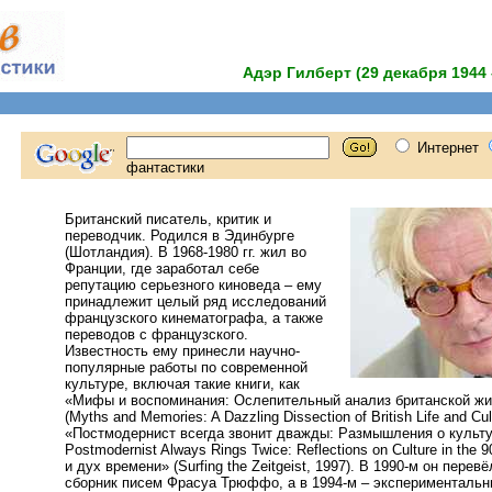
Адэр Гилберт (29 декабря 1944 
Британский писатель, критик и
переводчик. Родился в Эдинбурге
(Шотландия). В 1968-1980 гг. жил во
Франции, где заработал себе
репутацию серьезного киноведа – ему
принадлежит целый ряд исследований
французского кинематографа, а также
переводов с французского.
Известность ему принесли научно-
популярные работы по современной
культуре, включая такие книги, как
«Мифы и воспоминания: Ослепительный анализ британской жи
(Myths and Memories: A Dazzling Dissection of British Life and Cul
«Постмодернист всегда звонит дважды: Размышления о культу
Postmodernist Always Rings Twice: Reflections on Culture in the 
и дух времени» (Surfing the Zeitgeist, 1997). В 1990-м он перев
сборник писем Фрасуа Трюффо, а в 1994-м – экспериментальн