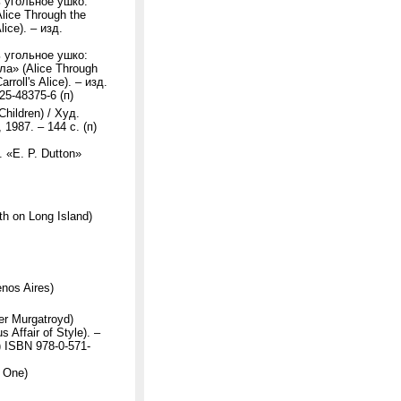
 угольное ушко:
ice Through the
lice). – изд.
 угольное ушко:
» (Alice Through
roll's Alice). – изд.
25-48375-6 (п)
hildren) / Худ.
1987. – 144 с. (п)
 «E. P. Dutton»
h on Long Island)
nos Aires)
r Murgatroyd)
Affair of Style). –
) ISBN 978-0-571-
 One)