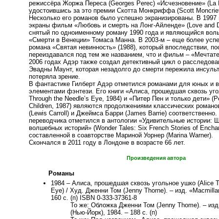
режиссёра Жоржа Переса (Georges Perec) «Исчезновение» (La Di
удостоившись за это премии Скотта Монкриффа (Scott Moncrieff 
Несколько его романов было успешно экранизированы. В 1997
экраны фильм «Любовь и смерть на Лонг-Айленде» (Love and De
снятый по одноименному роману 1990 года и являющийся вол
«Смерти в Венеции» Томаса Манна. В 2003-м – еще более усп
романа «Святая невинность» (1988), который впоследствии, по
переиздавался под тем же названием, что и фильм – «Мечтате
2006 годах Адэр также создал детективный цикл о расследов
Эвадны Маунт, которая незадолго до смерти пережила инсульт
потеряла зрение.
В фантастике Гилберт Адэр отметился романами для юных и 
элементами фэнтези. Его книги «Алиса, прошедшая сквозь уго
Through the Needle’s Eye, 1984) и «Питер Пен и только дети» (P
Children, 1987) являются продолжениями классических роман
(Lewis Carroll) и Джеймса Барри (James Barrie) соответственно.
переводчика отметился в антологии «Удивительные истории: 
волшебных историй» (Wonder Tales: Six French Stories of Encha
составленной в соавторстве Мариной Уорнер (Marina Warner).
Скончался в 2011 году в Лондоне в возрасте 66 лет.
Произведения автора
Романы
1984 – Алиса, прошедшая сквозь угольное ушко (Alice T
Eye) / Худ. Дженни Том (Jenny Thorne). – изд. «Macmilla
160 с. (п) ISBN 0-333-37361-8
То же: Обложка Дженни Том (Jenny Thome). – изд.
(Нью-Йорк), 1984. – 188 с. (п)