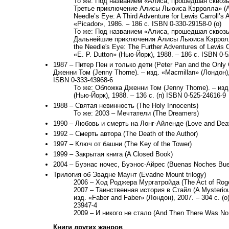
То же: Под названием «Алиса, прошедшая сквозь
Третье приключение Алисы Льюиса Кэрролла» (Al
Needle’s Eye: A Third Adventure for Lewis Carroll’s A
«Picador», 1986. – 186 с. ISBN 0-330-29158-0 (о)
То же: Под названием «Алиса, прошедшая сквозь
Дальнейшие приключения Алисы Льюиса Кэрролла
the Needle's Eye: The Further Adventures of Lewis Car
«E. P. Dutton» (Нью-Йорк), 1988. – 186 с. ISBN 0-5
1987 – Питер Пен и только дети (Peter Pan and the Only C
Дженни Том (Jenny Thorne). – изд. «Macmillan» (Лондон), 
ISBN 0-333-43968-6
То же: Обложка Дженни Том (Jenny Thome). – изд.
(Нью-Йорк), 1988. – 136 с. (п) ISBN 0-525-24616-9
1988 – Святая невинность (The Holy Innocents)
То же: 2003 – Мечтатели (The Dreamers)
1990 – Любовь и смерть на Лонг-Айленде (Love and Deat
1992 – Смерть автора (The Death of the Author)
1997 – Ключ от башни (The Key of the Tower)
1999 – Закрытая книга (A Closed Book)
2004 – Буэнас ночес, Буэнос-Айрес (Buenas Noches Bue
Трилогия об Эвадне Маунт (Evadne Mount trilogy)
2006 – Ход Роджера Мургатройда (The Act of Roge
2007 – Таинственная история в Стайл (A Mysterious 
изд. «Faber and Faber» (Лондон), 2007. – 304 с. (о
23947-4
2009 – И никого не стало (And Then There Was No
Книги других жанров