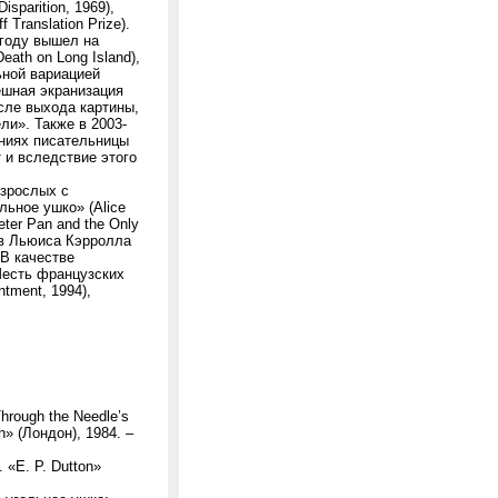
sparition, 1969),
Translation Prize).
 году вышел на
ath on Long Island),
ьной вариацией
ешная экранизация
сле выхода картины,
ли». Также в 2003-
аниях писательницы
 и вследствие этого
взрослых с
льное ушко» (Alice
eter Pan and the Only
ов Льюиса Кэрролла
 В качестве
Шесть французских
ntment, 1994),
hrough the Needle’s
n» (Лондон), 1984. –
 «E. P. Dutton»