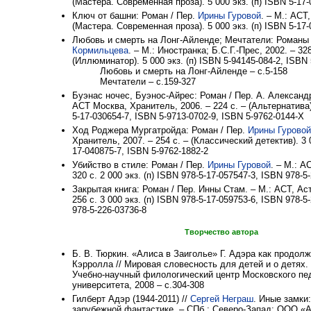
(Мастера. Современная проза). 5 000 экз. (п) ISBN 5-17-
Ключ от башни: Роман / Пер.
Ирины Гуровой
. – М.: АСТ,
(Мастера. Современная проза). 5 000 экз. (п) ISBN 5-17-
Любовь и смерть на Лонг-Айленде; Мечтатели: Романы 
Кормильцева
. – М.: Иностранка; Б.С.Г.-Прес, 2002. – 328
(Иллюминатор). 5 000 экз. (п) ISBN 5-94145-084-2, ISBN 
Любовь и смерть на Лонг-Айленде – с.5-158
Мечтатели – с.159-327
Буэнас ночес, Буэнос-Айрес: Роман / Пер. А. Александр
АСТ Москва, Хранитель, 2006. – 224 с. – (Альтернатива).
5-17-030654-7, ISBN 5-9713-0702-9, ISBN 5-9762-0144-Х
Ход Роджера Мургатройда: Роман / Пер.
Ирины Гуровой
Хранитель, 2007. – 254 с. – (Классический детектив). 3 0
17-040875-7, ISBN 5-9762-1882-2
Убийство в стиле: Роман / Пер.
Ирины Гуровой
. – М.: А
320 с. 2 000 экз. (п) ISBN 978-5-17-057547-3, ISBN 978-5
Закрытая книга: Роман / Пер. Инны Стам. – М.: АСТ, Аст
256 с. 3 000 экз. (п) ISBN 978-5-17-059753-6, ISBN 978-5
978-5-226-03736-8
Творчество автора
Б. В. Тюркин. «Алиса в Заиголье» Г. Адэра как продол
Кэрролла // Мировая словесность для детей и о детях. 
Учебно-научный филологический центр Московского пед
университета, 2008 – с.304-308
Гилберт Адэр (1944-2011) //
Сергей Неграш
. Иные замки
зарубежной фантастике. – СПб.: Северо-Запад; ООО «