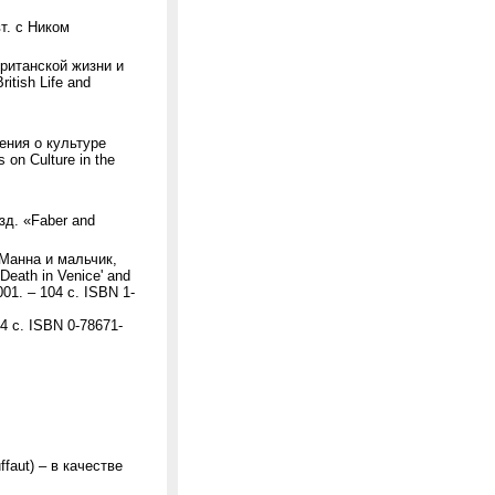
вт. с Ником
ританской жизни и
itish Life and
ения о культуре
 on Culture in the
изд. «Faber and
Манна и мальчик,
eath in Venice' and
001. – 104 с. ISBN 1-
04 с. ISBN 0-78671-
faut) – в качестве