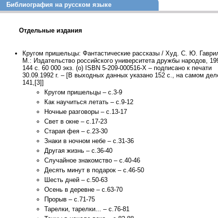
Библиография на русском языке
Отдельные издания
Кругом пришельцы: Фантастические рассказы / Худ. С. Ю. Гаври
М.: Издательство российского университета дружбы народов, 199
144 с. 60 000 экз. (о) ISBN 5-209-000516-Х – подписано к печати
30.09.1992 г. – [В выходных данных указано 152 с., на самом дел
141,[3]]
Кругом пришельцы – с.3-9
Как научиться летать – с.9-12
Ночные разговоры – с.13-17
Свет в окне – с.17-23
Старая фея – с.23-30
Знаки в ночном небе – с.31-36
Другая жизнь – с.36-40
Случайное знакомство – с.40-46
Десять минут в подарок – с.46-50
Шесть дней – с.50-63
Осень в деревне – с.63-70
Прорыв – с.71-75
Тарелки, тарелки... – с.76-81