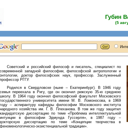
Губин 
(5 авг
Советский и российский философ и писатель, специалист по
современной западной философии, философской антропологии и
онтологии, доктор философских наук, профессор. Заслуженный
профессор РГГУ.
Родился в Свердловске (ныне – Екатеринбург). В 1946 году
семья переехала в Ригу, где он окончил рижскую 35-ю среднюю
школу. В 1964 году окончил философский факультет Московского
государственного университета имени М. В. Ломоносова, в 1969
году – аспирантуру кафедры философии Московского института
народного хозяйства им. Г. В. Плеханова. В том же году защитил
кандидатскую диссертацию по теме «Проблема интеллектуальной
интуиции в философии Эдмунда Гуссерля», в 1987 году –
докторскую диссертацию по теме «Концепции творчества в
феноменологическо-экзистенциальной традиции».