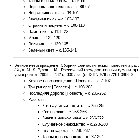
Танцы в начале века – с.82-88
Персональная планета – с.89-97
Неприкаянность – с.98-101
Звездная пыль – с.102-107
Странный пациент – с.108-113
Памятник – с.113-122
Маяк – с.122-129
Лабиринт – с.129-135
Зеленый свет – с.135-141
Вечное невозвращение: Сборник фантастических повестей и рас
/ Худ. М. К. Гуров. – М.: Российский государственный гуманитар
университет, 2008. – 432 с. 300 экз. (о) ISBN 978-5-7281-0986-0
Вечное невозвращение: [Повесть] – с.7-102
Три рыцаря: [Повесть] – с.103-203
Последняя дорога: [Повесть] – с.205-252
Рассказы:
Как научиться летать – с.255-258
Свет в окне – с.258-266
Знаки в ночном небе – с.266-272
Случайное знакомство – с.273-280
Белая карета – с.280-287
Танцы в начале века – с.287-294