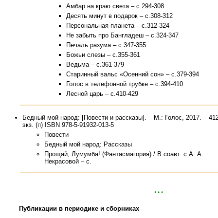
Амбар на краю света – с.294-308
Десять минут в подарок – с.308-312
Персональная планета – с.312-324
Не забыть про Бангладеш – с.324-347
Печаль разума – с.347-355
Божьи слезы – с.355-361
Ведьма – с.361-379
Старинный вальс «Осенний сон» – с.379-394
Голос в телефонной трубке – с.394-410
Лесной царь – с.410-429
Бедный мой народ: [Повести и рассказы]. – М.: Голос, 2017. – 412
экз. (п) ISBN 978-5-91932-013-5
Повести
Бедный мой народ: Рассказы
Прощай, Лумумба! (Фантасмагория) / В соавт. с А. А.
Некрасовой – с.
* * *
Публикации в периодике и сборниках