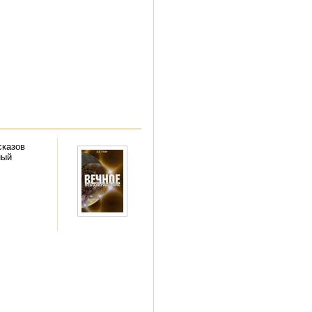
сказов
ный