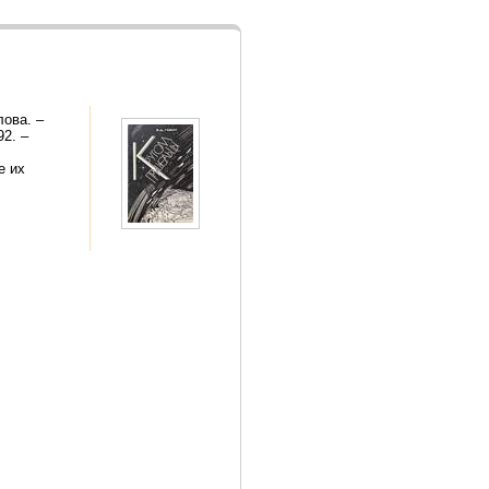
лова. –
2. –
е их