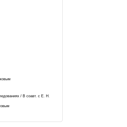
лковым
дованиях / В соавт. с Е. Н.
атовым