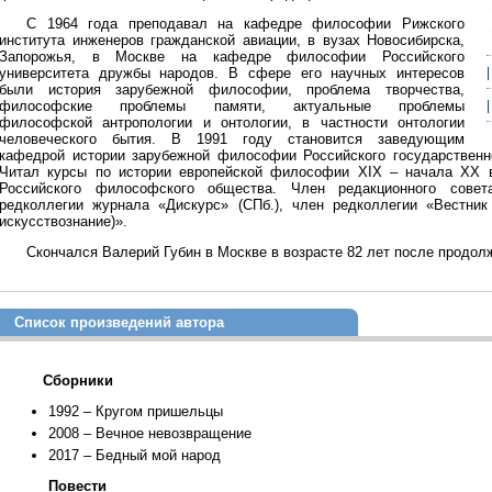
С 1964 года преподавал на кафедре философии Рижского
института инженеров гражданской авиации, в вузах Новосибирска,
Запорожья, в Москве на кафедре философии Российского
университета дружбы народов. В сфере его научных интересов
были история зарубежной философии, проблема творчества,
философские проблемы памяти, актуальные проблемы
философской антропологии и онтологии, в частности онтологии
человеческого бытия. В 1991 году становится заведующим
кафедрой истории зарубежной философии Российского государственно
Читал курсы по истории европейской философии XIX – начала XX в
Российского философского общества. Член редакционного совет
редколлегии журнала «Дискурс» (СПб.), член редколлегии «Вестник
искусствознание)».
Скончался Валерий Губин в Москве в возрасте 82 лет после продол
Список произведений автора
Сборники
1992 – Кругом пришельцы
2008 – Вечное невозвращение
2017 – Бедный мой народ
Повести