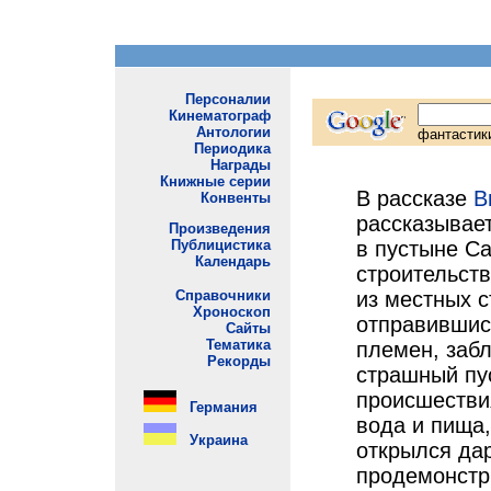
В рассказе
В
рассказывае
в пустыне Са
строительств
из местных с
отправившись
племен, забл
страшный пу
происшествия
вода и пища,
открылся дар
продемонстр