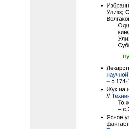
Избранно
Улизз; 
Волгакон
Одн
кин
Ули
Суб
Пу
Лекарств
научной
– с.174-
Жук на 
//
Техни
То ж
– с.
Ясное у
фантасти