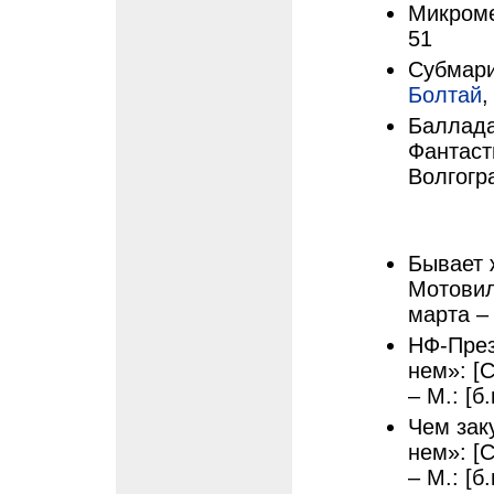
Микромег
51
Субмари
Болтай
,
Баллада
Фантаст
Волгогр
Бывает ж
Мотовил
марта – 
НФ-През
нем»: [
– М.: [б.
Чем заку
нем»: [
– М.: [б.