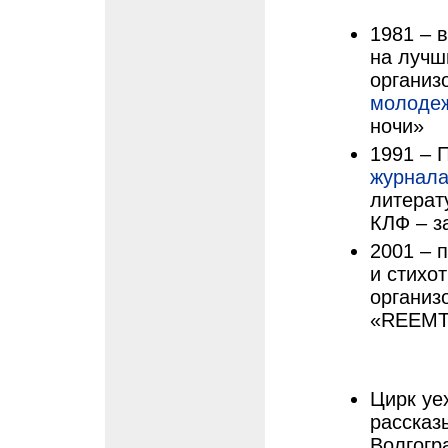
1981 – 
на лучш
организ
молоде
ночи»
1991 – 
журнала
литерат
КЛФ – з
2001 – 
и стихо
организ
«REEMT
Цирк уе
рассказ
Волгогр