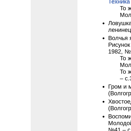
Техника
То ж
Мол
Ловушка
ленинец 
Волчья 
Рисунок
1982, №
То ж
Мол
То ж
– с.
Гром и 
(Волгогр
Хвостое
(Волгогр
Воспоми
Молодой
№41 – с.