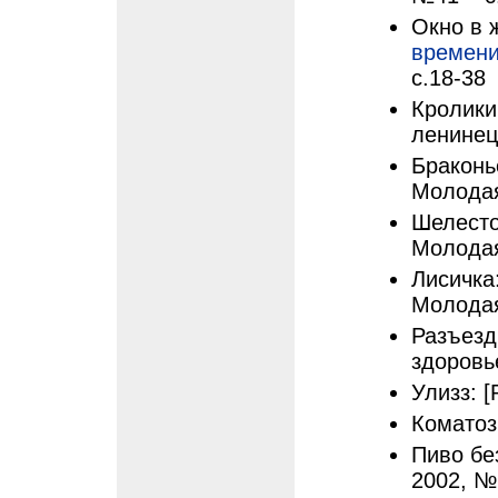
Окно в ж
времен
с.18-38
Кролики
ленинец 
Браконье
Молодая
Шелестов
Молодая
Лисичка:
Молодая
Разъезд
здоровье
Улизз: [
Коматоз
Пиво без
2002, № 