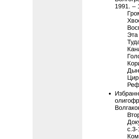
1991. – 
Гро
Хво
Вос
Эта
Туд
Кан
Гол
Кор
Дын
Цир
Реф
Избранно
олигофр
Волгакон
Вто
Док
с.3
Ком