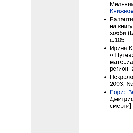
Мельник
Книжное
Валенти
на книгу
хобби (
с.105
Ирина К
// Путе
материа
регион, 
Некроло
2003, №
Борис З
Дмитрие
смерти] 