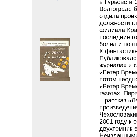
в Гурьеве и 
Волгограде 
отдела прое
должности г
филиала Кра
последние г
болел и почт
К фантастике
Публиковался
журналах и 
«Ветер Врем
потом неодн
«Ветер Врем
газетах. Пер
– рассказ «Л
произведени
Чехословакии
2001 году к 
двухтомник 
Неизданными