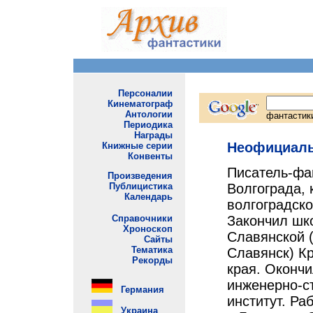
Неофициаль
Писатель-фа
Волгограда, 
волгоградск
Закончил шк
Славянской (
Славянск) К
края. Оконч
инженерно-с
институт. Р