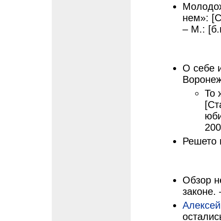
Молодож
нем»: [
– М.: [б.
О себе и
Воронеж
То 
[Ст
юб
200
Решето 
Обзор н
законе. 
Алексей
осталис