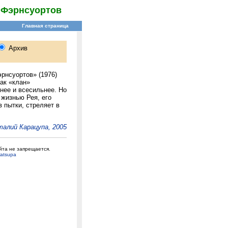
 Фэрнсуортов
рнсуортов» (1976)
ак «клан»
нее и всесильнее. Но
 жизнью Рея, его
 пытки, стреляет в
алий Карацупа, 2005