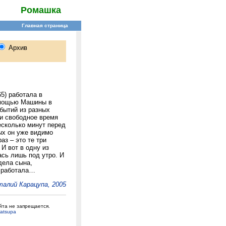
Ромашка
5) работала в
помощью Машины в
бытий из разных
 и свободное время
несколько минут перед
ых он уже видимо
аз – это те три
И вот в одну из
ась лишь под утро. И
идела сына,
а работала…
алий Карацупа, 2005