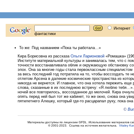
То же: Под названием «Пока ты работала…»
Кира Борисовна из рассказа
Ольги Ларионовой
«Ромашка» (196
Институте материальной культуры и занималась тем, что с 
точности восстанавливала облик и окружающую обстановку со
эпох. Она за многие годы стала первоклассным специалистом
за весь последний год потратила на то, чтобы воссоздать те 
отлетом Арсена в далекие космические пространства из котор
никогда не вернется. И главное, что она хотела пережить еще р
слова, сказанные в их последнюю встречу: «Я люблю тебя…». 
ночей все повторилось, воссозданное до мелочей. Кира очнул
опять перед ней был тот же кабинет, то же окно, снова она ув
пятилетнего Алешку, который где-то расцарапал руку, пока он
©
Вит