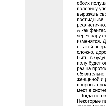
обоих полуш
половину упо
выражать св
постыдным! 
реалистично
А как фантас
через пару 
изменятся. Д
о такой опер
сложно, доро
быть, в буду
полу будет о
раз на протя
обязательно 
женщиной и р
вопросы про
мест в систе
– Тогда пого
Некоторые п