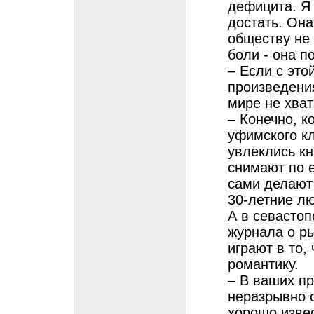
дефицита. Я 
достать. Она
обществу не 
боли - она п
– Если с это
произведения
мире не хват
– Конечно, к
уфимского к
увлеклись кн
снимают по 
сами делают 
30-летние л
А в севастоп
журнала о ры
играют в то,
романтику.
– В ваших п
неразрывно 
хорошо изве