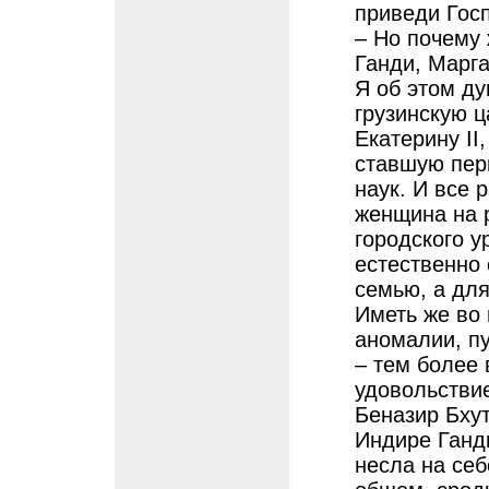
приведи Гос
– Но почему
Ганди, Марга
Я об этом д
грузинскую 
Екатерину II
ставшую пер
наук. И все 
женщина на 
городского 
естественно 
семью, а дл
Иметь же во 
аномалии, пу
– тем более 
удовольстви
Беназир Бху
Индире Ганди
несла на себ