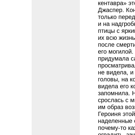
кентавра» э
Джаспер. Кон
только пере
и на надгроб
птицы с ярк
их всю жизнь
после смерт
его могилой.
придумала са
просматрива
не видела, и
головы, на к
видела его к
запомнила. Н
срослась с 
им образ воз
Героиня это
наделенные 
почему-то ка
оградить, за