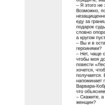
– Я этого не
Возможно, по
незащищенной
еду за грани
подарок суд
словно опора
а кругом пус
– Вы и в ост
героинями?
– Нет, чаще 
чтобы моя д
повести «Ле
хочется, что
получается. 
напоминает п
Варвара-Кобр
что объясняет
– Скажите, а
женщин?