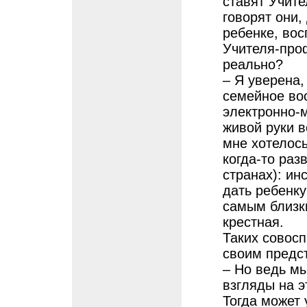
ставят Учит
говорят они,
ребенке, во
Учителя-про
реально?
– Я уверена,
семейное вос
электронно-м
живой руки в
мне хотелось
когда-то раз
странах): ин
дать ребенку
самым близк
крестная.
Таких совос
своим предст
– Но ведь м
взгляды на э
Тогда может 