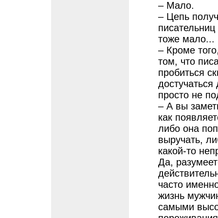
– Мало.
– Цепь полу
писательниц
тоже мало...
– Кроме того
том, что пис
пробиться ск
достучаться
просто не по
– А вы замет
как появляет
либо она поп
выручать, ли
какой-то неп
Да, разумеет
действитель
часто именно
жизнь мужчи
самыми высо