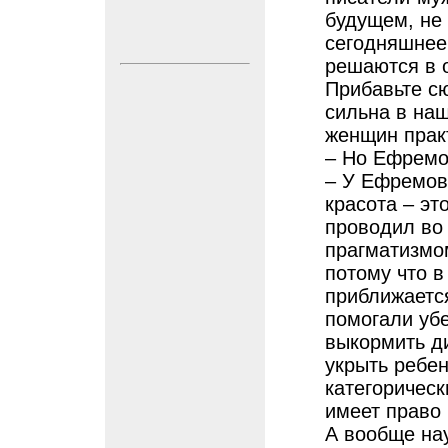
будущем, не 
сегодняшнее
решаются в 
Прибавьте сю
сильна в на
женщин практ
– Но Ефремов
– У Ефремов
красота – эт
проводил во 
прагматизмо
потому что в
приближается
помогали уб
выкормить д
укрыть ребен
категорическ
имеет право
А вообще нау