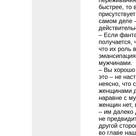
переживания
быстрее, то
присутствует
самом деле 
действительн
– Если фанта
получается, 
что их роль 
эмансипация 
мужчинами.
– Вы хорошо 
это – не на
неясно, что
женщинами де
наравне с му
женщин нет,
– им далеко
не предвидит
другой сторо
во главе наш