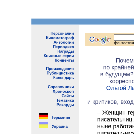
– Почем
по крайней
в будущем? 
корресп
Ольгой Л
и критиков, вхо
– Женщин-ге
писательниц.
ныне работа
писатели-му