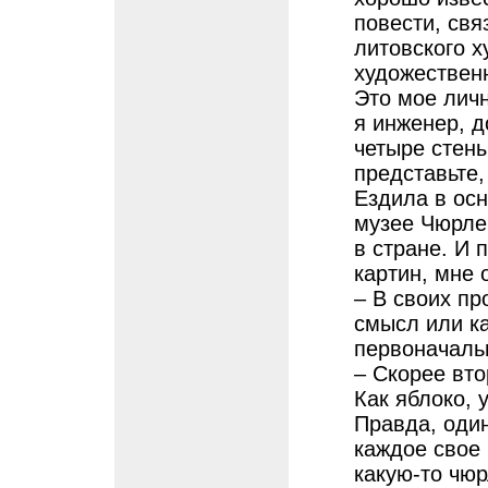
повести, свя
литовского 
художествен
Это мое лич
я инженер, д
четыре стены
представьте,
Ездила в осн
музее Чюрлен
в стране. И 
картин, мне 
– В своих пр
смысл или ка
первоначаль
– Скорее вт
Как яблоко, 
Правда, оди
каждое свое
какую-то чю