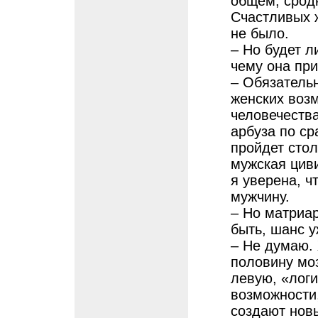
общем, сродн
Счастливых ж
не было.
– Но будет л
чему она пр
– Обязательн
женских воз
человечества
арбуза по ср
пройдет стол
мужская циви
я уверена, ч
мужчину.
– Но матриа
быть, шанс 
– Не думаю.
половину мо
левую, «логи
возможности
создают нов