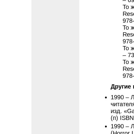
– 69
То ж
Res
978
То ж
Res
978
То 
– 73
То ж
Res
978
Другие 
1990 – 
читателя
изд. «Ga
(п) ISBN
1990 – 
(Horror 