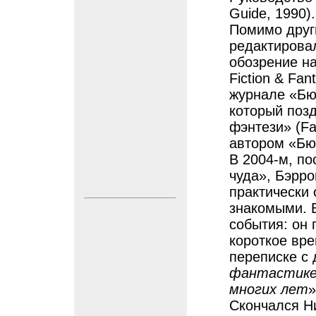
Guide, 1990).
Помимо други
редактировал
обозрение на
Fiction & Fan
журнале «Бюл
который поз
фэнтези» (Fa
автором «Бю
В 2004-м, по
чуда», Бэрро
практически 
знакомыми. В
события: он
короткое вре
переписке с 
фантастике
многих лет
»
Скончался Ни