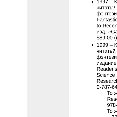
1997 – 
читать?
фэнтези
Fantasti
to Recen
изд. «G
$89.00 (
1999 – 
читать?
фэнтези
издание 
Reader's
Science 
Research
0-787-6
То ж
Res
978
То 