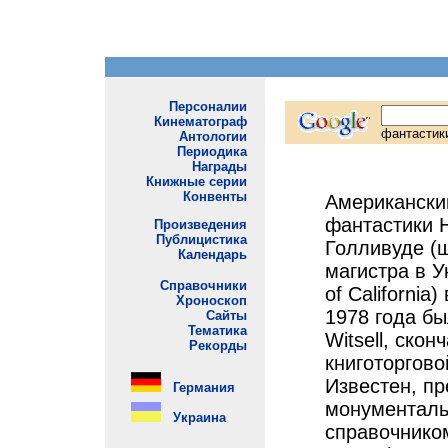
Американский
фантастики Н
Голливуде (
магистра в У
of California
1978 года бы
Witsell, ско
книготоргово
Известен, пр
монументаль
справочнико