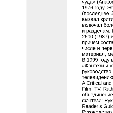
чуда» (Anat
1976 году. Э
(последнее б
вызвал крити
включал бол
и разделам.
2600 (1987) 
причем соста
числе и пере
материал, м
В 1999 году 
«Фэнтези и у
руководство 
телевидению,
A Critical and 
Film, TV, Rad
объединением
фэнтези: Рук
Reader's Gui
Руководство ч