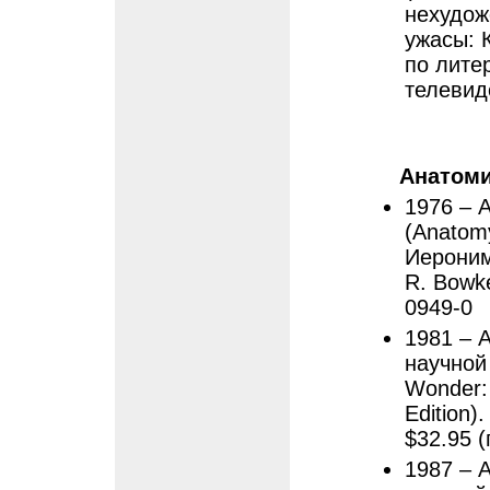
нехудож
ужасы: 
по лите
телевид
Анатоми
1976 – 
(Anatomy
Иероним
R. Bowke
0949-0
1981 – 
научной
Wonder: 
Edition)
$32.95 (
1987 – 