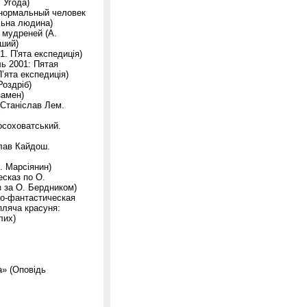
 Угода)
енормальный человек
льна людина)
а мудреней (А.
іший)
. П'ята експедиція)
ь 2001: Пятая
’ята експедиція)
Роздріб)
замен)
Станіслав Лем.
осоховатський.
лав Кайдош.
. Марсіянин)
сказ по О.
з за О. Бердником)
но-фантастическая
пляча красуня:
лих)
» (Оповідь