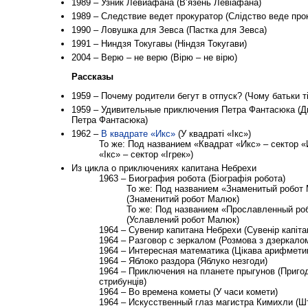
1989 – Узник Левиафана (В’язень Левіафана)
1989 – Следствие ведет прокуратор (Слідство веде про
1990 – Ловушка для Зевса (Пастка для Зевса)
1991 – Ниндзя Токугавы (Ніндзя Токугави)
2004 – Верю – не верю (Вірю – не вірю)
Рассказы
1959 – Почему родители бегут в отпуск? (Чому батьки ті
1959 – Удивительные приключения Петра Фантасюка (Д
Петра Фантасюка)
1962 –
В квадрате «Икс»
(У квадраті «Ікс»)
То же: Под названием «Квадрат «Икс» – сектор «
«Ікс» – сектор «Ігрек»)
Из цикла о приключениях капитана Небрехи
1963 – Биография робота (Біографія робота)
То же: Под названием «Знаменитый робо
(Знаменитий робот Малюк)
То же: Под названием «Прославленный р
(Уславлений робот Малюк)
1964 – Сувенир капитана Небрехи (Сувенір капіта
1964 – Разговор с зеркалом (Розмова з дзеркало
1964 – Интересная математика (Цікава арифмети
1964 – Яблоко раздора (Яблуко незгоди)
1964 – Приключения на планете прыгунов (Пригод
стрибунців)
1964 – Во времена кометы (У часи комети)
1964 – Искусственный глаз магистра Кимихли (Шт