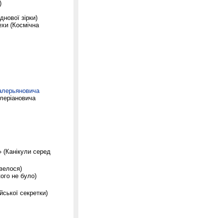
)
нової зірки)
ехи (Космічна
алерьяновича
алеріановича
 (Канікули серед
 велося)
ого не було)
йської секретки)