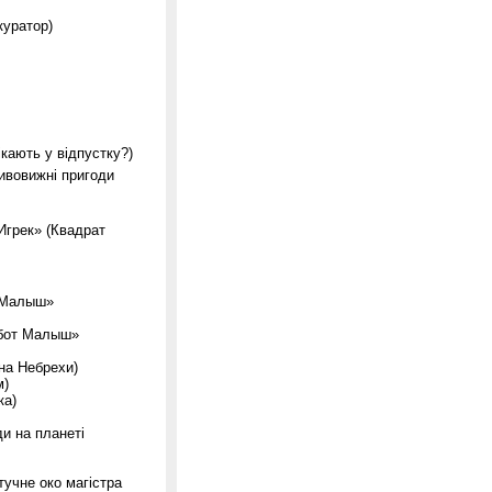
куратор)
кають у відпустку?)
ивовижні пригоди
Игрек» (Квадрат
т Малыш»
обот Малыш»
на Небрехи)
м)
ка)
и на планеті
учне око магістра