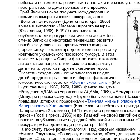
побывали не только на различных планетах и в разных уголка
пространства, но даже проникали и в прошлое.
Юрий Ячейкин начал получать международные
премии на юмористических конкурсах, а его
«Допотопная история» (Допотопна історія, 1966)
вошла в антологию «Мастера мирового юмора»
(Югославия, 1968). В 1970 году писатель
опубликовал литературно-критическое эссе «Весы
смеха: Записки о некоторых тенденциях развития
новейшего украинского прозаического юмора»
(Терези сміху: Нотатки про деякі тенденції розвитку
новітнього українського прозового гумору). В этой
книге есть раздел «Юмор и фантастика», в котором
автор ставил вопрос о том, сколько юмора могут
дать черти, русалки и другие сказочные герои.
Писатель создал большое количество книг для
детей, среди которых также и сборник фантастично-
юмористических повестей «
Мои и чужие тайны
» (Мої
і чужі таємниці, 1967, 1979, 1989), фантазия-шутка
«Рождение АДАМа» (Народження АДАМа, 1968), «Мемуары пр
(Мемуари пророка Самуїла), «Трудно быть известным» (Важко 
правдивая история с побасенками «
Тяжелая жизнь и опасные 
Валерьяновича Хвалимона
» (Важке життя і небезпечні пригод
Валеріановича Хвалимона, 1971), историко-приключенческая п
греков» (Гості з греків, 1986) и др. Главной же своей книгой он
повести, опубликованные под одной обложкой и названными «
прокуратор» (Слідство веде прокуратор, 1989).
На его счету также роман-трилогия «Под кодовым названием «
«Ниндзя Токугавы», «По образу и подобию», «Груз для горилл
Зевса», «Следствие, которое не велось». Кроме литературы, 