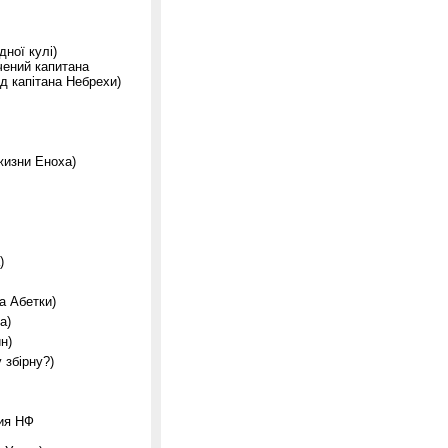
ної кулі)
чений капитана
од капітана Небрехи)
жизни Еноха)
)
а Абетки)
а)
н)
 збірну?)
гия НФ