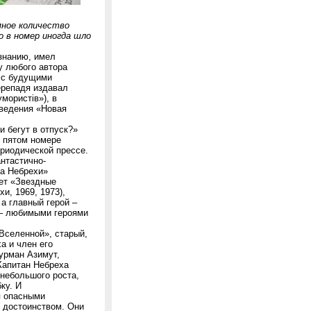
мное количество
 в номер иногда шло
знанию, имел
у любого автора
е с будущими
ерепадя издавал
мористів»), в
зведения «Новая
 бегут в отпуск?»
в пятом номере
ериодической прессе.
антастично-
а Небрехи»
вет «Звездные
и, 1969, 1973),
а главный герой –
 – любимыми героями
Вселенной», старый,
а и член его
урман Азимут,
Капитан Небреха
небольшого роста,
ку. И
я опасными
и достоинством. Они