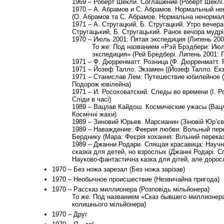
1969 – Роберт Шекли. Соглашение (Роберт Шеклі.
1970 – А. Абрамов и С. Абрамов. Нормальный н
(О. Абрамов та С. Абрамов. Нормальна ненорма
1971 – А. Стругацкий, Б. Стругацкий. Утро вечер
Стругацький, Б. Стругацький. Ранок вечора мудр
1970 – Июль 2001: Пятая экспедиция (Липень 2001
То же: Под названием «Рэй Брэдбери: Июл
экспедиция» (Рей Бредбері. Липень 2001: П
1971 – Ф. Дюрренматт. Розница (Ф. Дюрренматт. 
1971 – Йозеф Талло. Экзамен ((Йозеф Талло. Ек
1971 – Станислав Лем: Путешествие юбилейное (
Подорож ювілейна)
1971 – И. Росоховатский. Следы во времени (І. Р
Сліди в часі)
1989 – Вацлав Кайдош. Космические ужасы (Вац
Космічні жахи)
1989 – Зиновий Юрьев. Марсианин (Зіновій Юр’єв
1989 – Наваждение: Феерия любви: Вольный пере
Берднику (Мара: Феєрія кохання: Вільний перека
1989 – Джанни Родари. Спящая красавица: Науч
сказка для детей, но взрослых (Джанні Родарі. С
Науково-фантастична казка для дітей, але дорос
1970 – Без ножа зарезал (Без ножа зарізав)
1970 – Необычное происшествие (Незвичайна пригода)
1970 – Рассказ миллионера (Розповідь мільйонера)
То же: Под названием «Сказ бывшего миллионера
колишнього мільйонера)
1970 – Друг