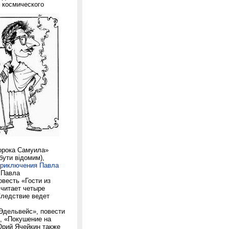
х космического
орока Самуила»
бути відомим),
приключения Павла
и Павла
овесть «Гости из
 считает четыре
Следствие ведет
Эдельвейс», повести
», «Покушение на
Юрий Ячейкин также