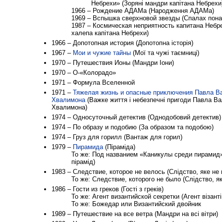
Небрехи» (Зоряні мандри капітана Небрехи
1966 – Рождение АДАМа (Народження АДАМа)
1969 – Вспышка сверхновой звезды (Спалах понад
1987 – Космическая неприятность капитана Небр
халепа капітана Небрехи)
1966 – Допотопная история (Допотопна історія)
1967 –
Мои и чужие тайны
(Мої та чужі таємниці)
1970 – Путешествия Ионы (Мандри Іони)
1970 – О-«Колорадо»
1971 – Формула Вселенной
1971 –
Тяжелая жизнь и опасные приключения Павла В
Хвалимона
(Важке життя і небезпечні пригоди Павла В
Хвалимона)
1974 – Односуточный детектив (Однодобовий детектив)
1974 – По образу и подобию (За образом та подобою)
1974 – Груз для горилл (Вантаж для горил)
1979 –
Пирамида
(Піраміда)
То же: Под названием «Каникулы среди пирамид»
пірамід)
1983 – Следствие, которое не велось (Слідство, яке не
То же: Следствие, которого не было (Слідство, як
1986 – Гости из греков (Гості з греків)
То же: Агент византийской секретки (Агент візанті
То же: Божедар или Византийский двойник
1989 – Путешествие на все ветра (Мандри на всі вітри)