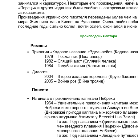
занимался и карикатурой. Некоторые его произведения, напеч
«Перець» и других изданиях были снабжены авторскими иллю
автошаржами.
Произведения украинского писателя переведены более чем на
мира. Жил писатель в Киеве, на Русановке. Очень любит собак
последние годы сильно болел, почти ослеп, скончался в июне 
Произведения автора
Романы
Трилогия «Кодовое название «Эдельвейс» (Кодова наз
1979 – Посланник (Посланець)
1982 – Спящий аист (Сплячий лелека)
1984 – Голубая линия (Блакитна лінія)
Дилогия
2004 – Второе желание королевы (Друге бажання
2005 – Война роз (Війна троянд)
Повести
Из цикла о приключениях капитана Небрехи
1964 – Удивительные приключения капитана меж
Небрехи и его верного штурмана Азимута во Все
(Дивовижні пригоди капітана міжзоряного плаван
вірного штурмана Азимута у Всесвіті і на Землі)
То же: Под названием «Удивительные при
межзвездного плавания Небрехи» (Дивовиж
міжзоряного плавання Небрехи)
То же: Под названием «Звездные путешест