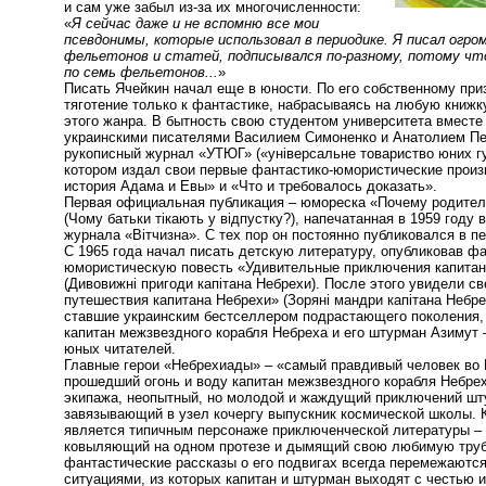
и сам уже забыл из-за их многочисленности:
«
Я сейчас даже и не вспомню все мои
псевдонимы, которые использовал в периодике. Я писал огро
фельетонов и статей, подписывался по-разному, потому что
по семь фельетонов...
»
Писать Ячейкин начал еще в юности. По его собственному при
тяготение только к фантастике, набрасываясь на любую книжк
этого жанра. В бытность свою студентом университета вмест
украинскими писателями Василием Симоненко и Анатолием П
рукописный журнал «УТЮГ» («універсальне товариство юних гу
котором издал свои первые фантастико-юмористические прои
история Адама и Евы» и «Что и требовалось доказать».
Первая официальная публикация – юмореска «Почему родители
(Чому батьки тікають у відпустку?), напечатанная в 1959 году 
журнала «Вітчизна». С тех пор он постоянно публиковался в п
С 1965 года начал писать детскую литературу, опубликовав ф
юмористическую повесть «Удивительные приключения капитан
(Дивовижні пригоди капітана Небрехи). После этого увидели с
путешествия капитана Небрехи» (Зоряні мандри капітана Небрех
ставшие украинским бестселлером подрастающего поколения, 
капитан межзвездного корабля Небреха и его штурман Азимут
юных читателей.
Главные герои «Небрехиады» – «самый правдивый человек во 
прошедший огонь и воду капитан межзвездного корабля Небрех
экипажа, неопытный, но молодой и жаждущий приключений шт
завязывающий в узел кочергу выпускник космической школы. 
является типичным персонаже приключенческой литературы – 
ковыляющий на одном протезе и дымящий свою любимую труб
фантастические рассказы о его подвигах всегда перемежаютс
ситуациями, из которых капитан и штурман выходят с честью 