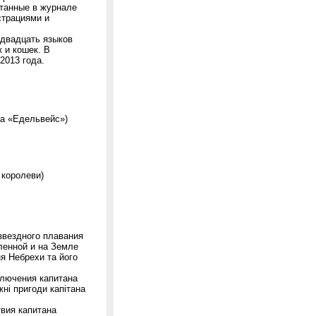
атанные в журнале
страциями и
 двадцать языков
 и кошек. В
2013 года.
ва «Едельвейс»)
 королеви)
звездного плавания
ленной и на Земле
ня Небрехи та його
ключения капитана
ні пригоди капітана
вия капитана