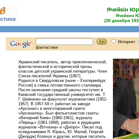
Ячейкін Юр
Ячейкин 
(26 декабря 193
Украинский писатель, автор приключенческой,
фантастической и исторической прозы,
классик детской украинской литературы. Член
Союза писателей Украины (1967).
Родился в Свердловске (ныне – Екатеринбург,
Россия) в семье потомственного сталевара.
После окончания средней школы поступил в
Киевский государственный университет им. Т.
Г. Шевченко на факультет журналистики (1952-
1957). В 1957-59 гг. работал на заводе
«Арсенал» в многотиражной газете
«Арсеналец». Был фельетонистом газеты
«Вечерний Киев» (1960-1961), журнала
«Перець» (1961-1968), работал в редакциях
журналов «Вітчизна» и «Дніпро». Писал под
псевдонимами Я. Юрась, Ю. Малий, Георгий
(Джордж) Козачук и другие, которые писатель