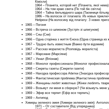
Кіміхли)
1964 – Планета, которой нет (Планета, якої нема)
1964 – На том краю света (По той бік світла)
1964 – Тайна бильярдного шара (Таємниця більярд
1986 – На волосок от плагиата: Из новых приклю
Небрехи (На волосину від плагіату: З нових приг
1965 – Погоня
1966 – Встреча со шпионом (Зустріч зі шпигуном)
1966 – Сны (Сни)
1966 – Одна сторінка з життя Єноха (Одна страница из 
1967 – Трудно быть известным (Важко бути відомим)
1967 – Рассказ моралиста (Розповідь мораліста)
1967 – Марсиане (Марсіяни)
1967 – Узнал (Впізнав)
1968 – Монолог профессионала (Монолог професіонала
1968 – Секреты газеты (Секрети газети)
1968 – Находка профессора Абетки (Знахідка професор
1969 – Фантастическая проблема (Фантастична проблем
1969 – Женщины любят животных (Жінки люблять твари
1969 – Возьмут ли меня в сборную? (Чи візьмуть мене у
1969 – Эфир все терпит (Ефір все терпить)
1969 – Антипод
Химеры зеленого змея (Химери зеленого змія): Антоло
1971 – От составителя (Від упорядника)