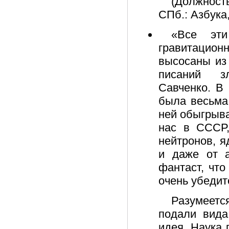
(Должност
СПб.: Азбука,
«Все эти
гравитацион
высосаны из 
писаний зл
Савченко. В
была весьма
ней обыгрыва
нас в СССР,
нейтронов, я
и даже от а
фантаст, что
очень убедит
Разумеетс
подали вида
идея. Наука 