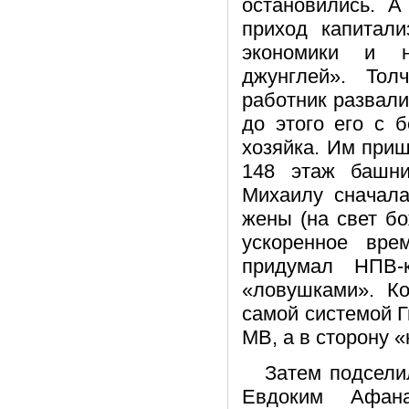
остановились. А
приход капитали
экономики и н
джунглей». То
работник развал
до этого его с 
хозяйка. Им приш
148 этаж башни
Михаилу сначала
жены (на свет б
ускоренное вре
придумал НПВ-к
«ловушками». Ко
самой системой Г
МВ, а в сторону 
Затем подсели
Евдоким Афан