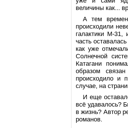
уже и сами яд
величины как... в
А тем времен
происходили нев
галактики М-31,
часть оставалась
как уже отмечал
Солнечной систе
Катагани понима
образом связа
происходило и п
случае, на стран
И еще оставал
всё удавалось? 
в жизнь? Автор р
романов.