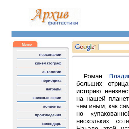
Роман
Влади
больших отрица
историю неизвес
на нашей плане
чем иным, как са
но «упакованн
нескольких сот
Начало этой ис