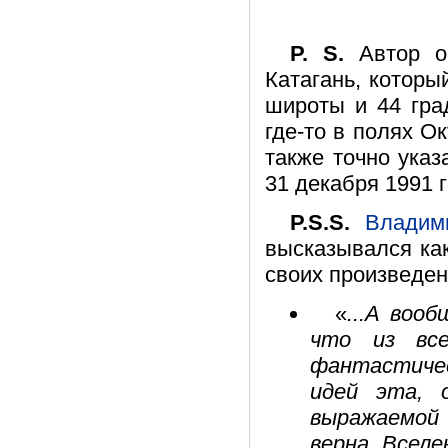
P. S.
Автор оч
Катагань, которы
широты и 44 гра
где-то в полях О
также точно указ
31 декабря 1991 г
P.S.S.
Владим
высказывался как
своих произведен
«
...А воо
что из все
фантастиче
идей эта, 
выражаемой 
верна. Вселе