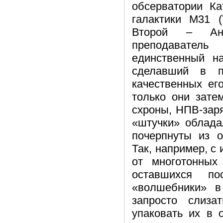
обсерватории Ка
галактики М31 
Второй – Ана
преподаватель
единственный н
сделавший в п
качественных ег
только они зате
схроны, НПВ-заря
«штучки» облада
почерпнуты из 
Так, например, с
от многотонных
оставшихся по
«волшебники» в
запросто слиза
упаковать их в 