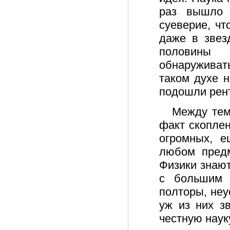
раз вышло 
суеверие, чт
даже в звез
половины 
обнаруживать
таком духе 
подошли рент
Между тем
факт скоплен
огромных, 
любом предм
Физики знаю
с большим к
полторы, неу
уж из них з
честную наук