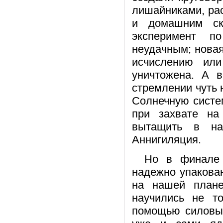
лишайниками, рас
и домашним ск
эксперимент п
неудачным; новая
исчислению ил
уничтожена. А в
стремлении чуть 
Солнечную систем
при захвате на
вытащить в на
Аннигиляция.
Но в финале 
надежно упакова
на нашей плане
научились не т
помощью силовых