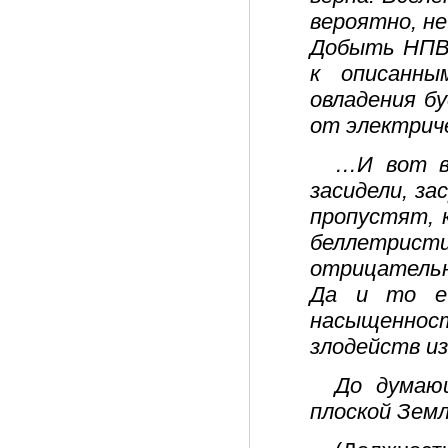
вероятно, не
Добыть НПВ 
к описанн
овладения б
от электрич
…И вот в 
засидели, за
пропустят, 
беллетристи
отрицательн
Да и то ещ
насыщенности
злодейств из
До думаю
плоской Зем