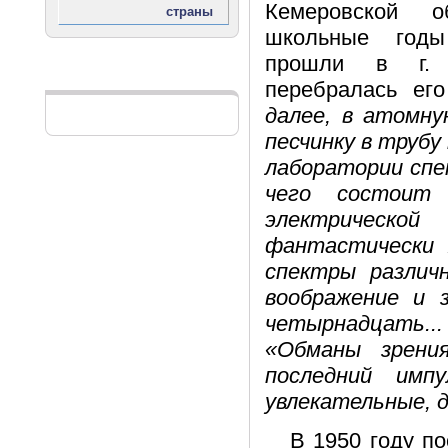
Кемеровской о
школьные годы
прошли в г. 
Реклама
перебралась его
далее, в атомну
песчинку в труб
лаборатории спек
чего состоит 
электрическо
фантастически
спектры различ
воображение и з
четырнадцать..
«Обманы зрени
последний имп
увлекательные, д
В 1950 году по