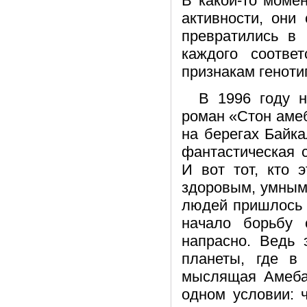
В какой-то моме
активности, они
превратились в
каждого соотве
признакам геноти
В 1996 году н
роман «Стон амеб
на берегах Байка
фантастическая 
И вот тот, кто 
здоровым, умным
людей пришлось н
начало борьбу 
напрасно. Ведь 
планеты, где в 
мыслящая Амеба.
одном условии: 