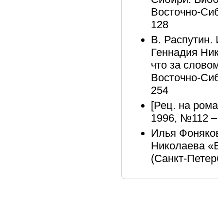
Восточно-Сиб
128
В. Распутин.
Геннадия Ник
что за словом
Восточно-Сиб
254
[Рец. на ром
1996, №112 –
Илья Фоняков.
Николаева «В
(Санкт-Петерб