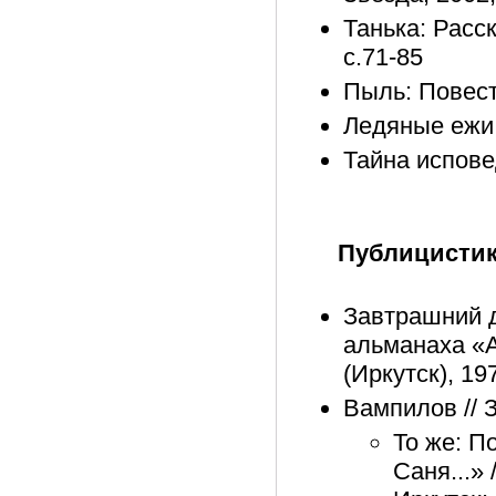
Танька: Расск
с.71-85
Пыль: Повесть
Ледяные ежи: 
Тайна исповед
Публицисти
Завтрашний 
альманаха «А
(Иркутск), 19
Вампилов // 
То же: П
Саня...»