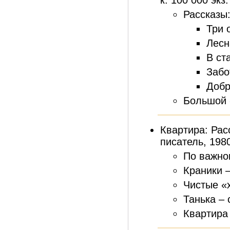
к. 100 000 экз
Рассказы
Три 
Лесн
В ст
Забо
Добр
Большой 
Квартира: Расс
писатель, 1980.
По важном
Краники –
Чистые «х
Танька – 
Квартира 