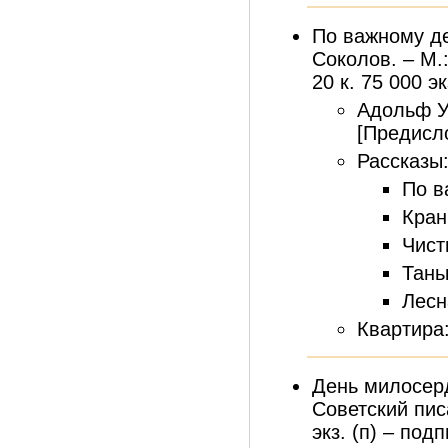
По важному де
Соколов. – М.:
20 к. 75 000 эк
Адольф У
[Предисло
Рассказы
По в
Кран
Чист
Тань
Лесн
Квартира:
День милосерд
Советский писа
экз. (п) – под