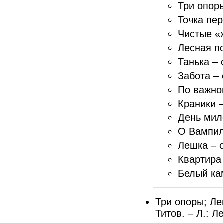
Три опоры
Точка пер
Чистые «х
Лесная по
Танька – 
Забота – 
По важно
Краники –
День мил
О Вампил
Лешка – 
Квартира 
Белый ка
Три опоры; Леш
Титов. – Л.: Л