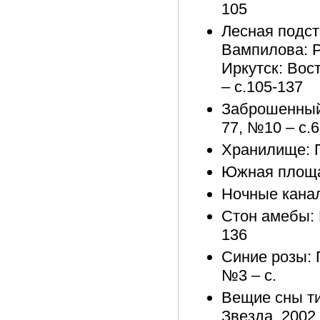
105
Лесная подст
Вампилова: Ра
Иркутск: Вос
– с.105-137
Заброшенный 
77, №10 – с.6
Хранилище: П
Южная площад
Ночные канал
Стон амебы: Р
136
Синие розы: П
№3 – с.
Вещие сны ти
Звезда, 2002,