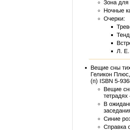
Зона для 
Ночные к
Очерки:
Трев
Тенд
Встр
Л. Е
Вещие сны тих
Геликон Плюс, 
(п) ISBN 5-93
Вещие сн
тетрадях 
В ожидан
заседани
Синие роз
Справка о