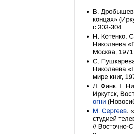
В. Дробышев.
концах» (Ирку
с.303-304
Н. Котенко. С
Николаева «Пл
Москва, 1971
С. Пушкарева.
Николаева «Пл
мире книг, 19
Л. Финк. Г. Н
Иркутск, Вост
огни
(Новосиб
М. Сергеев
. 
студией теле
// Восточно-С