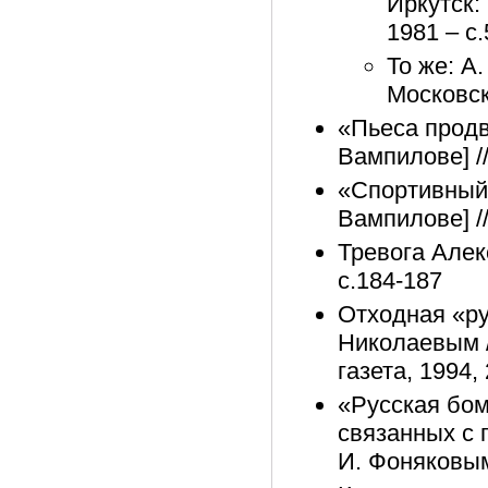
Иркутск:
1981 – с
То же: А
Московск
«Пьеса продв
Вампилове] /
«Спортивный 
Вампилове] /
Тревога Алек
с.184-187
Отходная «ру
Николаевым /
газета, 1994,
«Русская бом
связанных с 
И. Фоняковым