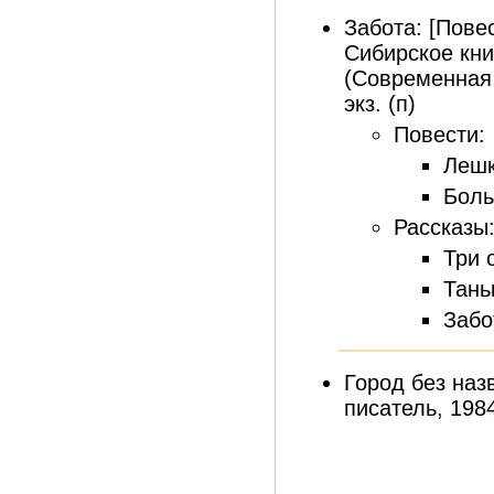
Забота: [Повес
Сибирское кни
(Современная с
экз. (п)
Повести:
Лешк
Боль
Рассказы
Три 
Тань
Забо
Город без наз
писатель, 1984.