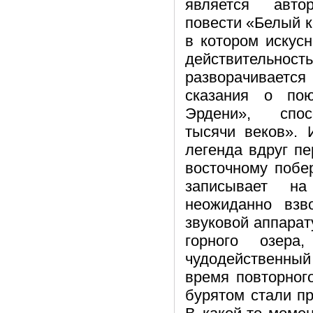
является авто
повести «Белый к
в котором искус
действительнос
разворачиваетс
сказания о по
Эрдени», спо
тысячи веков». 
легенда вдруг п
восточному побе
записывает на
неожиданно взв
звуковой аппарат
горного озер
чудодейственный
время повторног
бурятом стали п