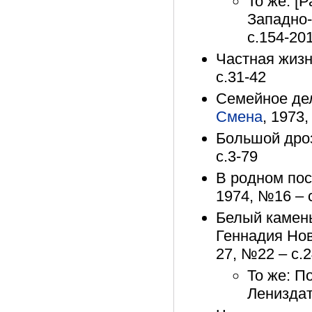
То же: [Р
Западно-
с.154-20
Частная жизн
с.31-42
Семейное дел
Смена
, 1973,
Большой дроз
с.3-79
В родном посе
1974, №16 – с
Белый камень
Геннадия Но
27, №22 – с.2
То же: П
Лениздат