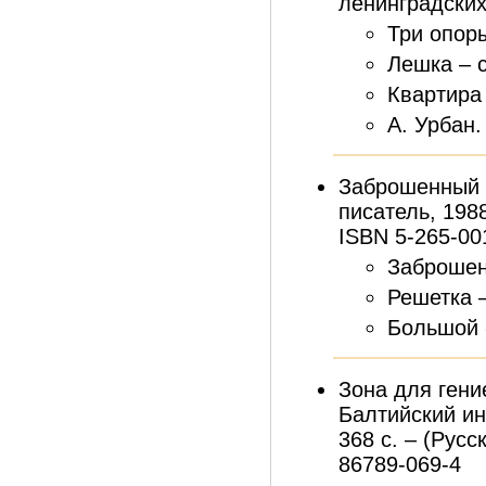
ленинградских 
Три опоры
Лешка – с
Квартира 
А. Урбан.
Заброшенный п
писатель, 1988.
ISBN 5-265-00
Заброшен
Решетка –
Большой 
Зона для гение
Балтийский и
368 с. – (Русск
86789-069-4