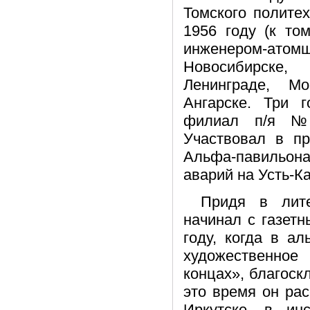
Томского политех
1956 году (к то
инженером-ат
Новосибирске,
Ленинграде, Мо
Ангарске. Три 
филиал п/я №2
Участвовал в пр
Альфа-павильона
аварий на Усть-К
Придя в лите
начинал с газетн
году, когда в ал
художественное
концах», благоск
это время он ра
Иркутске, в ин