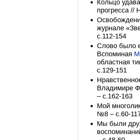
Кольцо удава
прогресса // 
Освобождени
журнале «Звез
с.112-154
Слово было е
Вспоминая
М
областная ти
с.129-151
Нравственное
Владимире Фе
– с.162-163
Мой многолик
№8 – с.60-11
Мы были друз
воспоминани
– с.48-60