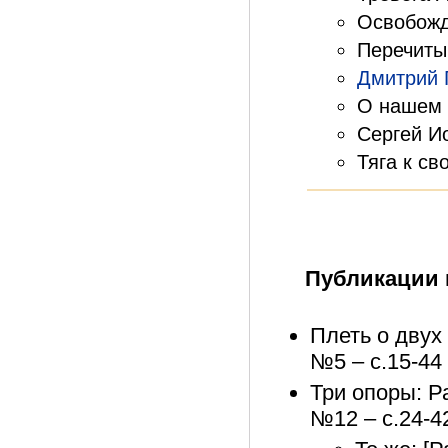
Освобожд
Перечитыв
Дмитрий 
О нашем 
Сергей И
Тяга к св
Публикации 
Плеть о двух 
№5 – с.15-44
Три опоры: Ра
№12 – с.24-4