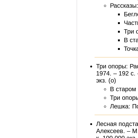
Рассказы
Бегл
Част
Три 
В ст
Точк
Три опоры: Ра
1974. – 192 с
экз. (о)
В старом 
Три опоры
Лешка: По
Лесная подста
Алексеев. – М.