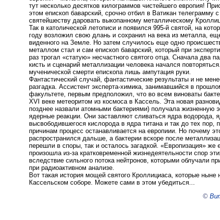
тут несколько десятков килограммов чистейшего европия! При
этом епископ баварский, срочно отбил в Ватикан телеграмму с
святейшеству даровать выкопанному металлическому Кроллици
Так в католической летописи и появился 995-й святой, на кото
году возложил свою длань и сохранил на века из металла, еще
виденного на Земле. Но затем случилось еще одно происшест
металлом стал и сам епископ баварский, который при эксперт
раз трогал «статую» несчастного святого отца. Сначала два па
кисть и сценарий металлизации человека начался повторяться
мученической смерти епископа лишь ампутация руки.
Фантастический случай, фантастические результаты и не мен
разгадка. Ассистент эксперта-химика, занимавшийся в прошл
факультете, первым предположил, что во всем виноваты бакте
XVI веке метеоритом из космоса в Кассель. Эта новая разнови
позднее назвали атомными бактериями) получала жизненную э
ядерные реакции. Они заставляют сливаться ядра водорода, 
высвободившегося кислорода в ядра титана и так до тех пор, 
причинам процесс останавливается на европиии. Но почему эт
распространился дальше, а бактерии вскоре после металлиза
перешли в споры, так и осталось загадкой. «Европизация» же 
произошла из-за кратковременной жизнедеятельности спор эти
вследствие сильного потока нейтронов, которыми облучали пр
при радиоактивном анализе.
Вот такая история мощей святого Кроллициаса, которые ныне 
Кассельском соборе. Можете сами в этом убедиться...
©
Вит