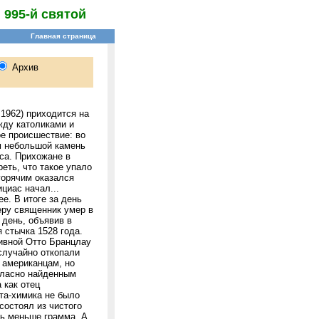
995-й святой
 1962) приходится на
жду католиками и
е происшествие: во
м небольшой камень
са. Прихожане в
еть, что такое упало
 горячим оказался
циас начал...
е. В итоге за день
еру священник умер в
 день, объявив в
 стычка 1528 года.
пивной Отто Бранцлау
случайно откопали
 американцам, но
гласно найденным
 как отец
та-химика не было
состоял из чистого
ть меньше грамма. А