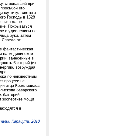
сутствовавший при
 просьбой его
асу титул святого.
рого Господь в 1528
 никогда не
вие. Покрываться
изе с удивлением не
льца руки, затем
. Спасла от
ее фантастическая
ом на медицинском
рии, занесенные в
дность бактерий (их
нергию, возбуждая
ядра
пока по неизвестным
от процесс не
ции отца Кроллициаса
епископа баварского
х бактерий
и экспертизе мощи
находятся в
алий Карацупа, 2010