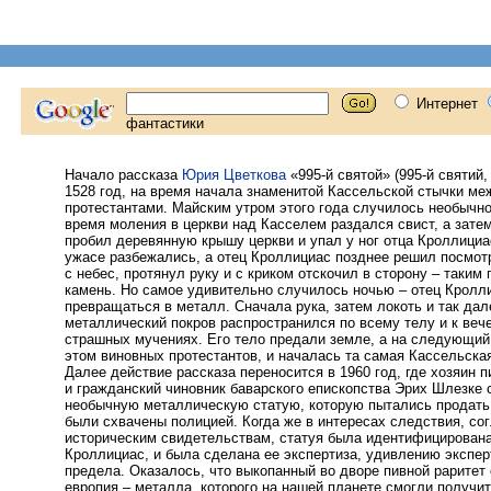
Начало рассказа
Юрия Цветкова
«995-й святой» (995-й святий,
1528 год, на время начала знаменитой Кассельской стычки ме
протестантами. Майским утром этого года случилось необычно
время моления в церкви над Касселем раздался свист, а зате
пробил деревянную крышу церкви и упал у ног отца Кроллициа
ужасе разбежались, а отец Кроллициас позднее решил посмотр
с небес, протянул руку и с криком отскочил в сторону – таким
камень. Но самое удивительно случилось ночью – отец Кролли
превращаться в металл. Сначала рука, затем локоть и так дале
металлический покров распространился по всему телу и к веч
страшных мучениях. Его тело предали земле, а на следующий
этом виновных протестантов, и началась та самая Кассельская
Далее действие рассказа переносится в 1960 год, где хозяин 
и гражданский чиновник баварского епископства Эрих Шлезке 
необычную металлическую статую, которую пытались продать
были схвачены полицией. Когда же в интересах следствия, со
историческим свидетельствам, статуя была идентифицирована
Кроллициас, и была сделана ее экспертиза, удивлению экспер
предела. Оказалось, что выкопанный во дворе пивной раритет 
европия – металла, которого на нашей планете смогли получи