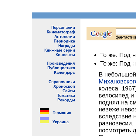
То же: Под 
То же: Под 
В небольшой
Михановског
колеса, 196
велосипед и 
поднял на с
невеже нево
вследствие 
равновесии.
посмотреть 