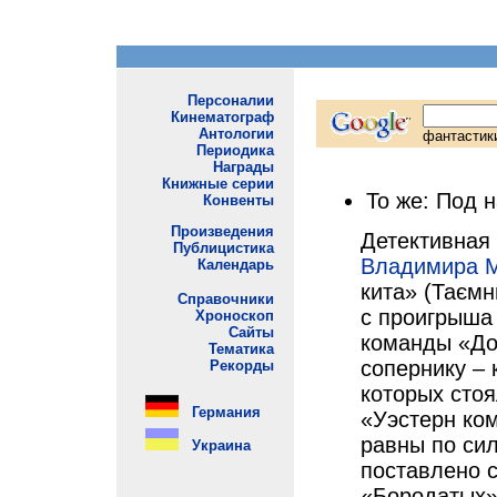
То же: Под 
Детективная 
Владимира М
кита» (Таємн
с проигрыша
команды «Доб
сопернику – 
которых стоя
«Уэстерн ко
равны по сил
поставлено 
«Бородатых»