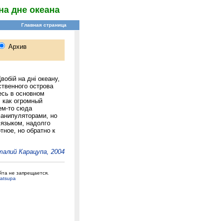
на дне океана
обій на дні океану,
ственного острова
есь в основном
, как огромный
ем-то сюда
манипуляторами, но
 языком, надолго
тное, но обратно к
алий Карацупа, 2004