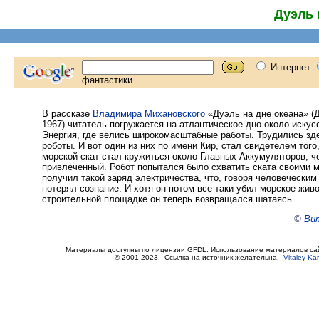
Дуэль 
В рассказе
Владимира Михановского
«Дуэль на дне океана» (Дв
1967) читатель погружается на атлантическое дно около искус
Энергия, где велись широкомасштабные работы. Трудились зд
роботы. И вот один из них по имени Кир, стал свидетелем того
морской скат стал кружиться около Главных Аккумуляторов, ч
привлеченный. Робот попытался было схватить ската своими 
получил такой заряд электричества, что, говоря человеческим
потерял сознание. И хотя он потом все-таки убил морское живо
строительной площадке он теперь возвращался шатаясь.
©
Вит