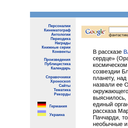
В рассказе
В
сердце» (Ор
космическом
созвездии Б
планету, на
назвали ее 
окружающего 
выяснилось,
единый орган
рассказа Ма
Паччарди, то
необычные и