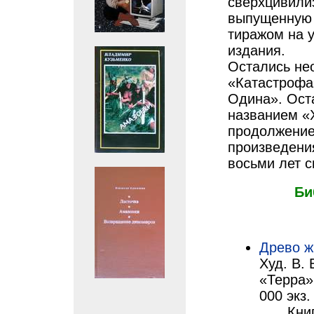
сверхцивилиз
выпущенную 
тиражом на 
издания.
Остались не
«Катастрофа
Одина». Ост
названием «
продолжение
произведени
восьми лет с
Би
Древо ж
Худ. В.
«Терра»
000 экз. 
Книг