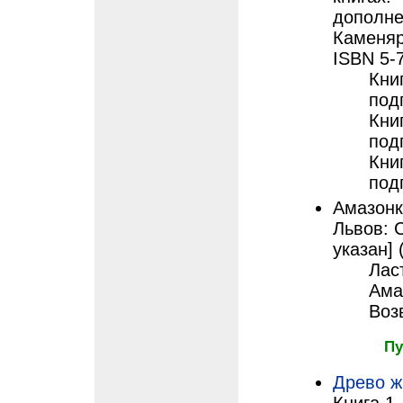
дополнен
Каменяр,
ISBN 5-
Кни
под
Кни
под
Кни
под
Амазонк
Львов: С
указан] 
Лас
Ама
Воз
Пу
Древо ж