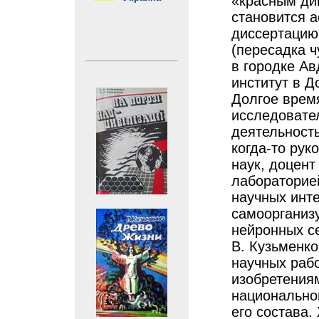
«красным ди
становится 
диссертацию
(пересадка ч
в городке Ав
институт в Д
Долгое врем
исследовате
деятельност
когда-то рук
наук, доцен
лабораторие
научных инт
самоорганиз
нейронных се
В. Кузьменко
научных рабо
изобретения
национально
его состава.