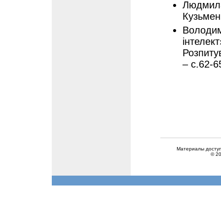
Людмила
Кузьмен
Володим
інтелект
Розпитув
– с.62-6