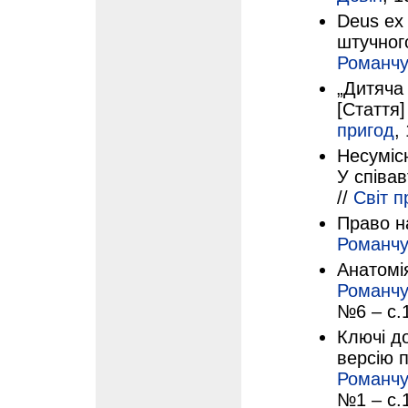
Deus ex
штучного
Романч
„Дитяча
[Стаття]
пригод
,
Несумісн
У співав
//
Світ п
Право на
Романч
Анатомія
Романч
№6 – с.
Ключі д
версію 
Романч
№1 – с.