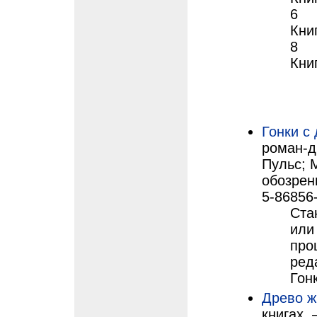
6
Книг
8
Книг
Гонки с
роман-д
Пульс; 
обозрени
5-86856-
Ста
или
про
реда
Гон
Древо ж
книгах.