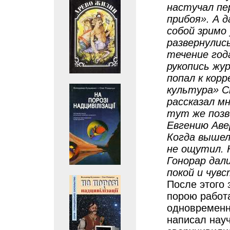
настучал пе
прибоя». А 
собой зримо
развернулис
течение года
рукопись жу
попал к кор
культура» С
рассказал мн
тут же позв
Евгению Аве
Когда вышел
не ощутил. 
Гонорар дал
покой и чув
После этого 
порою работ
одновременн
написал нау