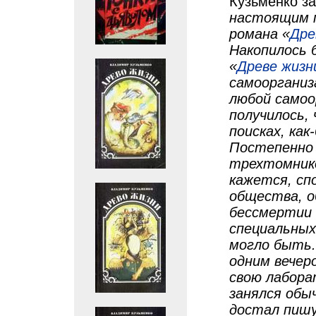
Кузьменко з
настоящим п
романа «
Дре
Накопилось 
«
Древе жизн
самоорганиз
любой самоо
получилось,
поисках, как
Постепенно 
трехтомник
кажется, сп
общества, о
бессмертии 
специальных
могло быть.
одним вечеро
свою лабора
занялся обы
достал пишу