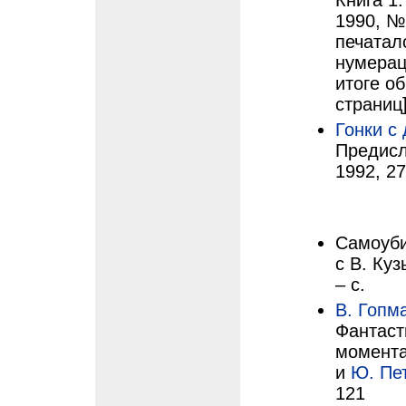
Книга 1
1990, №2
печатал
нумерац
итоге о
страниц
Гонки с
Предисл
1992, 27
Самоуби
с В. Куз
– с.
В. Гопм
Фантаст
момента
и
Ю. Пе
121