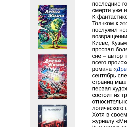
последние го
смерти уже н
К фантастике
Толчком к эт
послужил нео
возвращении
Киеве, Кузьм
проспал боле
сне – автор 
всего происх
романа «
Дре
сентябрь сл
страниц маши
первая худо
состоит из т
относительн
логического 
Хотя в свое
журналу «Мир