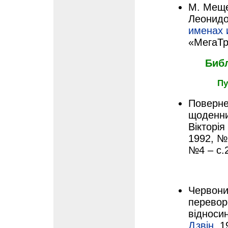
М. Меще
Леонидо
именах 
«МегаТр
Биб
Пу
Поверне
щоденни
Вікторія
1992, №1
№4 – с.2
Червони
перевор
відносин
Дзвін
, 