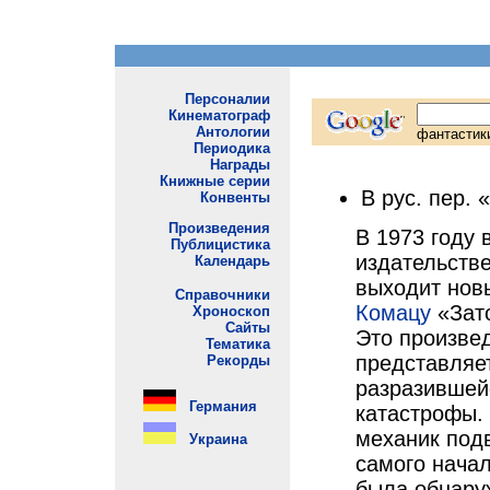
В рус. пер. 
В 1973 году 
издательств
выходит нов
Комацу
«Зат
Это произве
представляе
разразившей
катастрофы. 
механик под
самого начал
была обнару