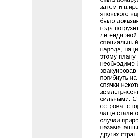
затем и шир
японского на
было доказан
года погрузи
легендарной
специальный
народа, наци
этому плану
необходимо 
эвакуировав 
погибнуть на
спячки некот
землетрясен
сильными. С
острова, с г
чаще стали 
случаи прир
незамеченны
других стран