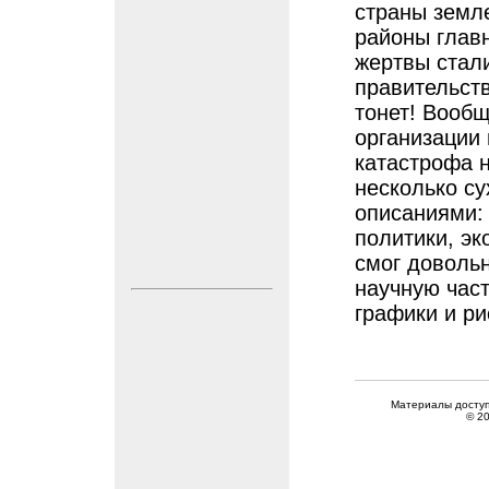
страны земл
районы главн
жертвы стал
правительств
тонет! Вооб
организации 
катастрофа 
несколько су
описаниями: 
политики, эк
смог доволь
научную час
графики и ри