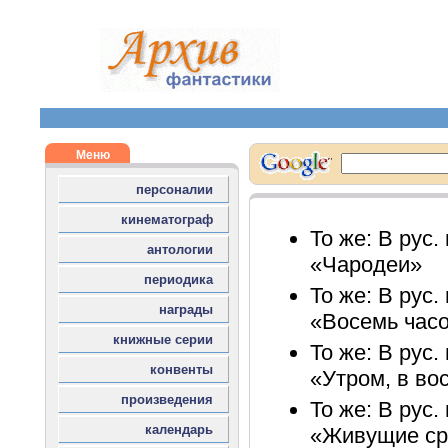
То же: В рус.
«Чародеи»
То же: В рус.
«Восемь часо
То же: В рус.
«Утром, в во
То же: В рус.
«Живущие ср