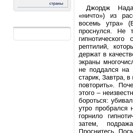
Джордж Нада
«ничто») из ра
восемь утра» (E
Реклама
проснулся. Не 
гипнотического
рептилий, котор
держат в качеств
экраны многочисл
не поддался на 
старик, Завтра, в
повторить». Поч
этого – неизвест
бороться: убива
утро пробрался 
горнило гипноти
затем, подраж
Проснитесь. Посм