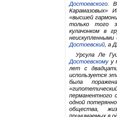
Достоевского
. 
Карамазовых» 
«высшей гармони
только того з
кулачонком в г
неискупленными 
Достоевский
, а 
Урсула Ле Гу
Достоевскому
у 
лет с двадцат
используется эт
была пораже
«гипотетически
перманентного с
одной потерянно
общества, жи
принимаемых в о