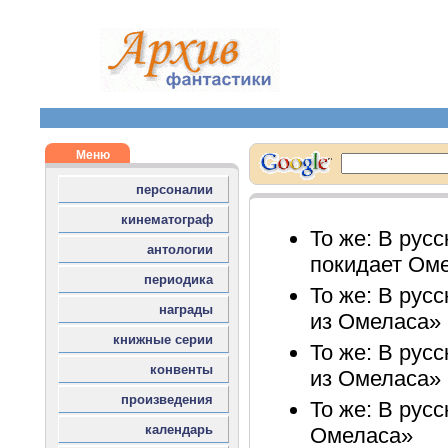
То же: В русс
покидает Ом
То же: В русс
из Омеласа»
То же: В рус
из Омеласа»
То же: В рус
Омеласа»