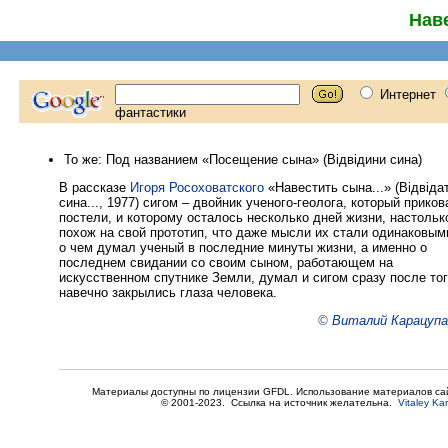
Наве
То же: Под названием «Посещение сына» (Відвідини сина)
В рассказе
Игоря Росоховатского
«Навестить сына...» (Відвіда
сина..., 1977) сигом – двойник ученого-геолога, который приков
постели, и которому осталось несколько дней жизни, настольк
похож на свой прототип, что даже мысли их стали одинаковыми
о чем думал ученый в последние минуты жизни, а именно о
последнем свидании со своим сыном, работающем на
искусственном спутнике Земли, думал и сигом сразу после тог
навечно закрылись глаза человека.
©
Виталий Карацупа