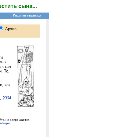
стить сына...
ти
ан к
о стал
. То,
о, как
, 2004