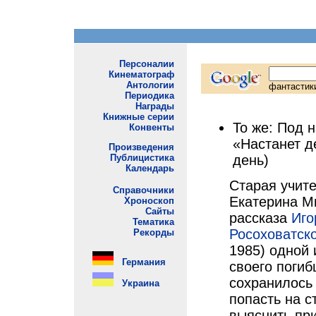
То же: Под 
«Настанет д
день)
Старая учит
Екатерина М
рассказа
Иго
Росоховатск
1985) одной 
своего погиб
сохранилось 
попасть на с
выяснить при