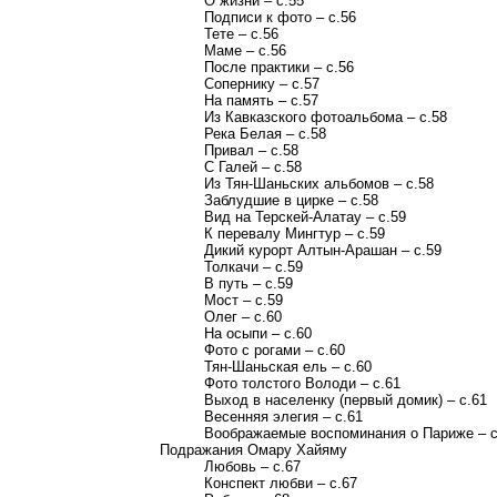
О жизни – с.55
Подписи к фото – с.56
Тете – с.56
Маме – с.56
После практики – с.56
Сопернику – с.57
На память – с.57
Из Кавказского фотоальбома – с.58
Река Белая – с.58
Привал – с.58
С Галей – с.58
Из Тян-Шаньских альбомов – с.58
Заблудшие в цирке – с.58
Вид на Терскей-Алатау – с.59
К перевалу Мингтур – с.59
Дикий курорт Алтын-Арашан – с.59
Толкачи – с.59
В путь – с.59
Мост – с.59
Олег – с.60
На осыпи – с.60
Фото с рогами – с.60
Тян-Шаньская ель – с.60
Фото толстого Володи – с.61
Выход в населенку (первый домик) – с.61
Весенняя элегия – с.61
Воображаемые воспоминания о Париже – с
Подражания Омару Хайяму
Любовь – с.67
Конспект любви – с.67