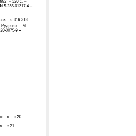
992. – 320 с. –
BN 5-235-01317-4 –
рах – с.316-318
. Руденко. – М.:
820-0075-9 –
...» – с.20
» – с.21