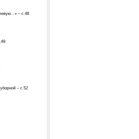
евую...» – с.48
.49
1
уборной – с.52