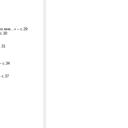
 мне...» – с.29
 с.30
.31
– с.34
 с.37