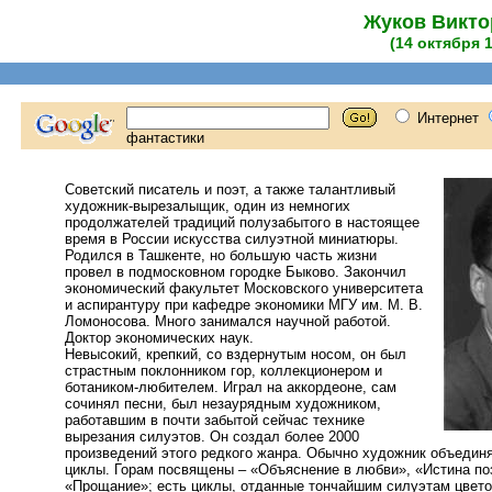
Жуков Викто
(14 октября 
Советский писатель и поэт, а также талантливый
художник-вырезалыщик, один из немногих
продолжателей традиций полузабытого в настоящее
время в России искусства силуэтной миниатюры.
Родился в Ташкенте, но большую часть жизни
провел в подмосковном городке Быково. Закончил
экономический факультет Московского университета
и аспирантуру при кафедре экономики МГУ им. М. В.
Ломоносова. Много занимался научной работой.
Доктор экономических наук.
Невысокий, крепкий, со вздернутым носом, он был
страстным поклонником гор, коллекционером и
ботаником-любителем. Играл на аккордеоне, сам
сочинял песни, был незаурядным художником,
работавшим в почти забытой сейчас технике
вырезания силуэтов. Он создал более 2000
произведений этого редкого жанра. Обычно художник объедин
циклы. Горам посвящены – «Объяснение в любви», «Истина поз
«Прощание»; есть циклы, отданные тончайшим силуэтам цветов