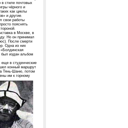
 в стиле почтовых
гры чёрного и
таких как циклы
в» и другие.
л свои работы
просто пояснять
стороной.
ставка в Москве, в
оду. Но он принимал
юс). После смерти
р. Одна из них
– «Болдинская
е был издан альбом
л еще в студенческие
рошел конный маршрут
ва Тянь-Шаню, потом
ены им к горному