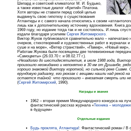
Шепард и советский климатолог М. И. Будыко,
а также известные диалог «Критий» Платона.
Хотя авторы не ставили перед собой целью
выдвинуть свою гипотезу о существования
Атлантиды и с самого начала относились к своим «атлантоло
лишь как к дополнительному источнику вдохновения. Книга до
1969 году, но издание тогда так и не состоялось. И лишь спуст
издали благодаря усилиям
Сергея Житомирского
.
Виктор Жуков публиковался сравнительно мало – напечатано 
очерков, стихотворений и художественных работ в журналах и
суше и на море», «Ветер странствий», «Памир», «Новый мир»,
Работам Жукова были посвящены две телевизионные передачи
«Самоцветы» (26.03.70 г. и 08.02.77 г.).
«
Незадолго до шестидесятилетия, в июле 1988 года, Виктор 
произошло неожиданно и непонятно в 30 км от Душанбе, рядо
хорошо знакомой Виктору короткой, но сильной реке Сиаме. О
ерундовую радиалку, его рюкзак с вещами нашли над рекой на
остается тайной: что произошло – внезапная смерть или н
(
Сергей Житомирский
, 1990).
Награды и звания
1962 – вторая премия Международного конкурса на луч
фантастический рассказ журнала «
Техника – молодежи
в будущем»
Отдельные издания
Будь проклята, Атлантида!
: Фантастический роман / В 