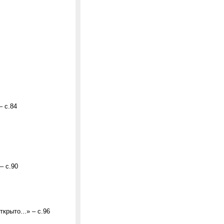
– с.84
– с.90
крыто...» – с.96