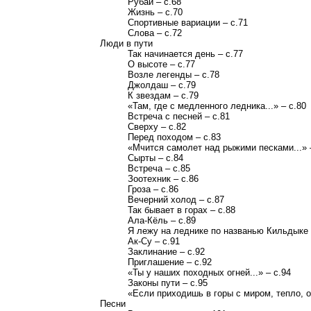
Рубаи – с.68
Жизнь – с.70
Спортивные вариации – с.71
Слова – с.72
Люди в пути
Так начинается день – с.77
О высоте – с.77
Возле легенды – с.78
Джолдаш – с.79
К звездам – с.79
«Там, где с медленного ледника...» – с.80
Встреча с песней – с.81
Сверху – с.82
Перед походом – с.83
«Мчится самолет над рыжими песками...» 
Сырты – с.84
Встреча – с.85
Зоотехник – с.86
Гроза – с.86
Вечерний холод – с.87
Так бывает в горах – с.88
Ала-Кёль – с.89
Я лежу на леднике по названью Кильдыке 
Ак-Су – с.91
Заклинание – с.92
Приглашение – с.92
«Ты у наших походных огней...» – с.94
Законы пути – с.95
«Если приходишь в горы с миром, тепло, от
Песни