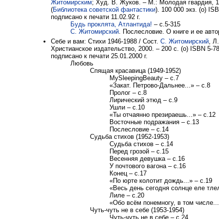
Житомирским
; Худ. В. Жуков. – М.: Молодая гвардия, 1
(
Библиотека советской фантастики
). 100 000 экз. (о) IS
подписано к печати 11.02.92 г.
Будь проклята, Атлантида!
– с.5-315
С. Житомирский
. Послесловие. О книге и ее авто
Себе и вам: Стихи 1946-1988 / Сост.
С. Житомирский
, Л
Христианское издательство, 2000. – 200 с. (о) ISBN 5-7
подписано к печати 25.01.2000 г.
Любовь
Спящая красавица (1949-1952)
MySleepingBeauty – с.7
«Закат. Петрово-Дальнее...» – с.8
Пролог – с.8
Лирический этюд – с.9
Ушли – с.10
«Ты отчаянно презираешь...» – с.12
Восточные подражания – с.13
Послесловие – с.14
Судьба стихов (1952-1953)
Судьба стихов – с.14
Перед грозой – с.15
Весенняя девушка – с.16
У почтового вагона – с.16
Конец – с.17
«По юрте колотит дождь...» – с.19
«Весь день сегодня солнце еле тлело
Лиле – с.20
«Обо всём понемногу, в том числе...
Чуть-чуть не в себе (1953-1954)
Чуть-чуть не в себе – с.24