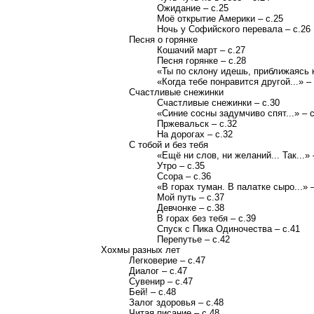
Ожидание – с.25
Моё открытие Америки – с.25
Ночь у Софийского перевала – с.26
Песня о горянке
Кошачий март – с.27
Песня горянке – с.28
«Ты по склону идешь, приближаясь ко
«Когда тебе понравится другой...» –
Счастливые снежинки
Счастливые снежинки – с.30
«Синие сосны задумчиво спят...» – с
Пржевальск – с.32
На дорогах – с.32
С тобой и без тебя
«Ещё ни слов, ни желаний... Так...» 
Утро – с.35
Ссора – с.36
«В горах туман. В палатке сыро...» –
Мой путь – с.37
Девчонке – с.38
В горах без тебя – с.39
Спуск с Пика Одиночества – с.41
Перепутье – с.42
Хохмы разных лет
Легковерие – с.47
Диалог – с.47
Сувенир – с.47
Бей! – с.48
Залог здоровья – с.48
Читая писание – с.48