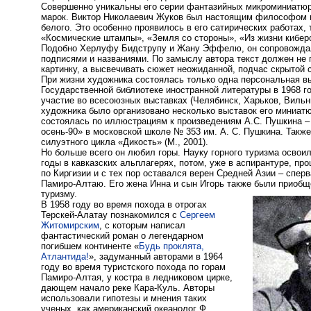
Совершенно уникальны его серии фантазийных микроминиатюр
марок. Виктор Николаевич Жуков был настоящим философом и
белого. Это особенно проявилось в его сатирических работах, 
«Космические штампы», «Земля со стороны», «Из жизни киберо
Подобно Херлуфу Бидструпу и Жану Эффелю, он сопровожда
подписями и названиями. По замыслу автора текст должен не 
картинку, а высвечивать сюжет неожиданной, подчас скрытой 
При жизни художника состоялась только одна персональная вы
Государственной библиотеке иностранной литературы в 1968 г
участие во всесоюзных выставках (Челябинск, Харьков, Вильн
художника было организовано несколько выставок его миниатю
состоялась по иллюстрациям к произведениям А.С. Пушкина 
осень-90» в московской школе № 353 им. А. С. Пушкина. Такж
силуэтного цикла «Дикость» (М., 2001).
Но больше всего он любил горы. Науку горного туризма освои
годы в кавказских альплагерях, потом, уже в аспирантуре, п
по Киргизии и с тех пор оставался верен Средней Азии – спер
Памиро-Алтаю. Его жена Инна и сын Игорь также были приобщ
туризму.
В 1958 году во время похода в отрогах
Терскей-Алатау познакомился с
Сергеем
Житомирским
, с которым написал
фантастический роман о легендарном
погибшем континенте «
Будь проклята,
Атлантида!
», задуманный авторами в 1964
году во время туристского похода по горам
Памиро-Алтая, у костра в ледниковом цирке,
дающем начало реке Кара-Куль. Авторы
использовали гипотезы и мнения таких
ученых, как американский океанолог Ф.