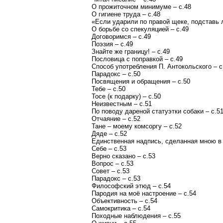
О прожиточном минимуме – с.48
О гигиене труда – с.48
«Если ударили по правой щеке, подставь л
О борьбе со спекуляцией – с.49
Договоримся – с.49
Поэзия – с.49
Знайте же границу! – с.49
Пословица с поправкой – с.49
Способ употребления П. Антокольского – с
Парадокс – с.50
Посвящения и обращения – с.50
Тебе – с.50
Тосе (к подарку) – с.50
Неизвестным – с.51
По поводу дареной статуэтки собаки – с.5
Отчаяние – с.52
Тане – моему комсоргу – с.52
Дяде – с.52
Единственная надпись, сделанная мною в 
Себе – с.53
Верно сказано – с.53
Вопрос – с.53
Совет – с.53
Парадокс – с.53
Философский этюд – с.54
Пародия на моё настроение – с.54
Объективность – с.54
Самокритика – с.54
Походные наблюдения – с.55