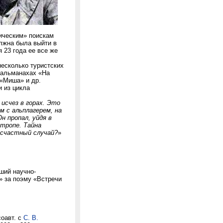
гическим» поискам
лжна была выйти в
я 23 года ее все же
несколько туристских
 альманахах «На
 «Миша» и др.
 из цикла
исчез в горах. Это
м с альплагерем, на
н пропал, уйдя в
 тропе. Тайна
есчастный случай?
»
ший научно-
» за поэму «Встречи
соавт. с
С. В.