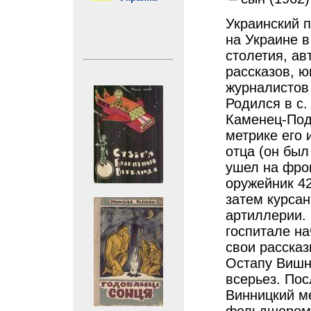
Украинский п
на Украине 
столетия, ав
рассказов, 
журналистов
Родился в с.
Каменец-Под
метрике его 
отца (он был
ушел на фрон
оружейник 42
затем курса
артиллерии. 
госпитале на
свои расска
Остапу Вишне
всерьез. Пос
Винницкий м