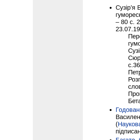
Сузір’я
гумореск
– 80 с. 
23.07.19
Пер
гумо
Суз
Сюр
с.3
Пет
Роз
сло
Про
Бет
Годован
Василенк
(
Науков
підписан