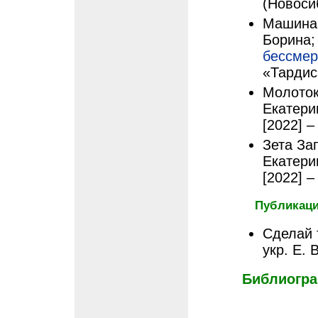
(Новоси
Машина «
Борина;
бессмер
«Тардис
Молоток:
Екатери
[2022] –
Зета Зап
Екатери
[2022] –
Публикаци
Сделай 
укр. Е. 
Библиогра