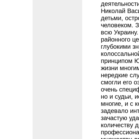
деятельности
Николай Вас
детьми, ост
человеком. 
всю Украину.
районного це
глубокими зн
колоссально
принципом Ю
жизни многи
нередкие сл
смогли его о
очень специ
но и судьи, 
многие, и с 
задевало ин
зачастую уда
количеству д
профессиона