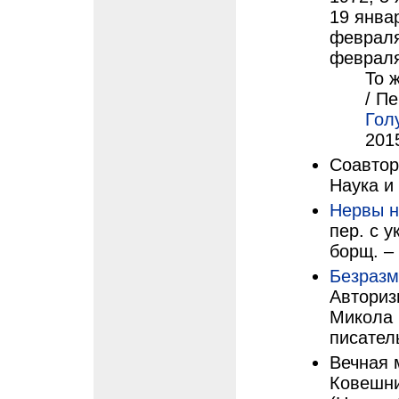
19 январ
февраля
февраля
То 
/ П
Гол
201
Соавторы
Наука и
Нервы н
пер. с у
борщ. – 
Безразм
Авторизи
Микола 
писатель
Вечная м
Ковешни