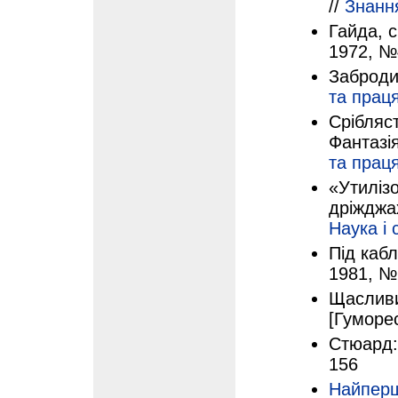
//
Знанн
Гайда, с
1972, №4
Заброди
та прац
Срібляст
Фантазія
та прац
«Утиліз
дріжджах
Наука і 
Під кабл
1981, №
Щасливи
[Гуморес
Стюард:
156
Найперш