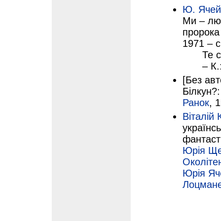
Ю. Ячей
Ми – люд
пророка
1971 – с
Те 
– К.
[Без авт
Білкун?:
Ранок
, 
Віталій
українсь
фантаст
Юрія Щ
Околіте
Юрія Яч
Лоцман