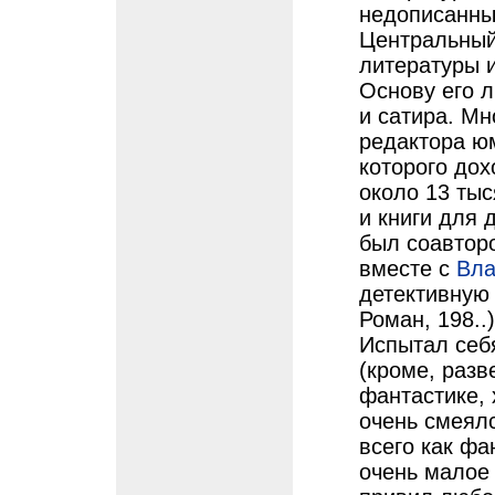
недописанны
Центральный
литературы и
Основу его 
и сатира. Мн
редактора ю
которого дох
около 13 тыс
и книги для 
был соавторо
вместе с
Вла
детективную
Роман, 198..
Испытал себ
(кроме, разв
фантастике, 
очень смеялс
всего как фа
очень малое 