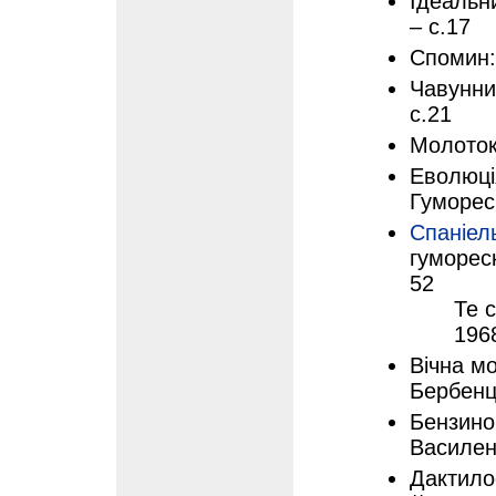
Ідеальни
– с.17
Спомин:
Чавунни
с.21
Молоток
Еволюція
Гуморес
Спаніел
гуморес
52
Те 
196
Вічна м
Бербенц
Бензинов
Василен
Дактило