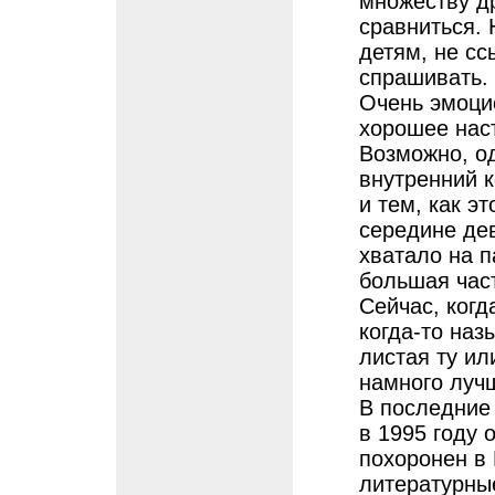
множеству др
сравниться. 
детям, не сс
спрашивать.
Очень эмоци
хорошее нас
Возможно, о
внутренний к
и тем, как э
середине дев
хватало на п
большая час
Сейчас, когд
когда-то наз
листая ту ил
намного луч
В последние
в 1995 году 
похоронен в
литературны