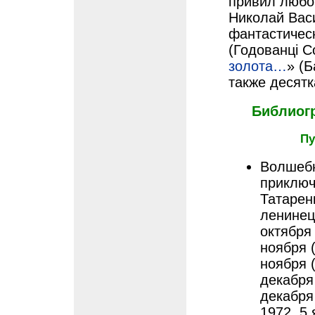
привил любов
Николай Вас
фантастичес
(Годованці С
золота…
» (Б
также десятк
Библиог
Пу
Волшебн
приключ
Татарен
ленинец,
октября 
ноября (
ноября (
декабря 
декабря 
1972, 5 