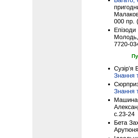
Багато, 
пригодни
Малаков.
000 пр. 
Епізоди 
Молодь, 
7720-03
Пу
Сузір'я 
Знання 
Сюрприз
Знання 
Машина 
Алексан
с.23-24
Бета За
Арутюня