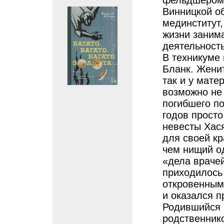
фельдшером 
Винницкой об
мединститут,
жизни заним
деятельност
В техникуме 
Бланк. Женит
так и у мате
возможно не
погибшего по
годов просто
невесты Хас
для своей к
чем нищий од
«дела врачей
приходилось 
откровенными
и оказался п
Родившийся 
родственник