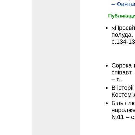
– Фанта
Публикаци
«Просві
полуда.
с.134-1
Сорока-в
співавт.
– с.
В історі
Костем 
Біль і л
народже
№11 – с