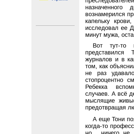
преследовате
назначенного
вознамерился пр
капельку крови
исследовал ее Д
минут мужа, оста
Вот тут-то
представился 
журналов и в ка
том, как объясни
не раз удавал
стопроцентно см
Ребекка вспом
случаев. А всё д
мыслящие живые
предотвращая лю
А еще Тони по
когда-то професс
но... ничего н